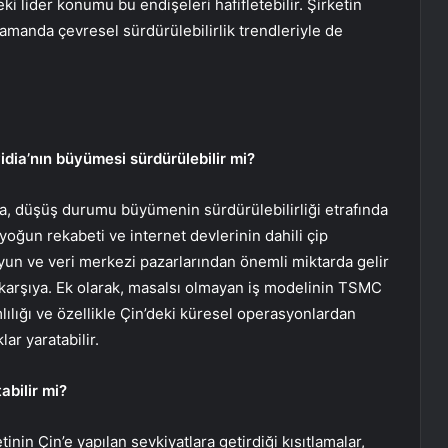
 lider konumu bu endişeleri hafifletebilir. Şirketin
amanda çevresel sürdürülebilirlik trendleriyle de
ia’nın büyümesi sürdürülebilir mi?
, düşüş durumu büyümenin sürdürülebilirliği etrafında
n yoğun rekabeti ve internet devlerinin dahili çip
. Oyun ve veri merkezi pazarlarından önemli miktarda gelir
 karşıya. Ek olarak, masalsı olmayan iş modelinin TSMC
ılığı ve özellikle Çin’deki küresel operasyonlardan
ar yaratabilir.
abilir mi?
nin Çin’e yapılan sevkiyatlara getirdiği kısıtlamalar,