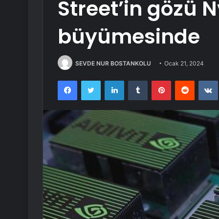
Street’in gözü N
büyümesinde
SEVDE NUR BOSTANKOLU
Ocak 21, 2024
Facebook
Twitter
LinkedIn
Tumblr
Pinterest
Reddit