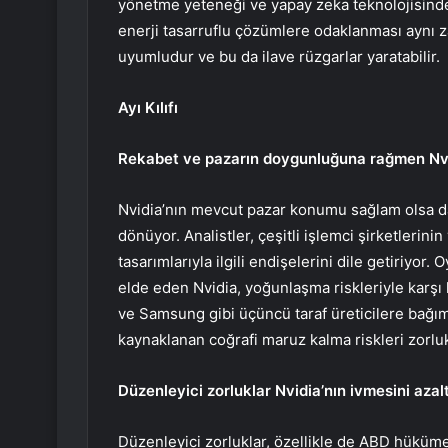
yönetme yeteneği ve yapay zeka teknolojisindeki
enerji tasarruflu çözümlere odaklanması aynı z
uyumludur ve bu da ilave rüzgarlar yaratabilir.
Ayı Kılıfı
Rekabet ve pazarın doygunluğuna rağmen Nvid
Nvidia’nın mevcut pazar konumu sağlam olsa da
dönüyor. Analistler, çeşitli işlemci şirketlerini
tasarımlarıyla ilgili endişelerini dile getiriyor
elde eden Nvidia, yoğunlaşma riskleriyle karşı
ve Samsung gibi üçüncü taraf üreticilere bağıml
kaynaklanan coğrafi maruz kalma riskleri zorlukl
Düzenleyici zorluklar Nvidia’nın ivmesini azalt
Düzenleyici zorluklar, özellikle de ABD hükümeti