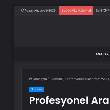
İmamoğlu
Pazar, Ağustos 9 2026
Son Dakika Haberleri
ANASAY
Anasayfa
/
Ekonomi
/
Profesyonel Araştırma: Wall S
Ekonomi
Profesyonel Ara