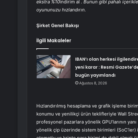
ekstra %10
indirim al
. Bunun gibi pahalı içerik
oyununuzu hızlandırın.
Şirket Genel Bakışı
İlgili Makaleler
IBAN’ı olan herkesi ilgilendir
yeni karar : Resmi Gazete’d
bugün yayımlandı
Ağustos 8, 2026
Hızlandırılmış hesaplama ve grafik işleme birim
konumu ve yenilikçi ürün teklifleriyle Wall St
profesyonel pazarlara yönelik GPU’larının yanı 
yönelik çip üzerinde sistem birimleri (SoC’ler) i
otomotiv ve kripto para birimi de dahil olmak üz