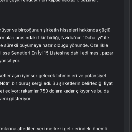
nüyor ve birçoğunun şirketin hisseleri hakkında güçlü
aları arasındaki fikir birliği, Nvidia’nın “Daha İyi” ile
le sürekli büyümeye hazır olduğu yönünde. Özellikle
se Senetleri En İyi 15 Listesi’ne dahil edilmesi, pazar
yansıtıyor.
etler aşırı iyimser gelecek tahminleri ve potansiyel
ötr” bir duruş sergiledi. Bu şirketlerin belirlediği fiyat
ret ediyor; rakamlar 750 dolara kadar çıkıyor ve bu da
eni gösteriyor.
rmlarına atfedilen veri merkezi gelirlerindeki önemli