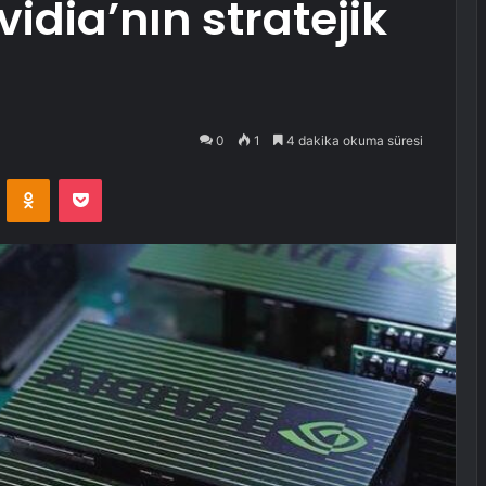
vidia’nın stratejik
0
1
4 dakika okuma süresi
VKontakte
Odnoklassniki
Pocket