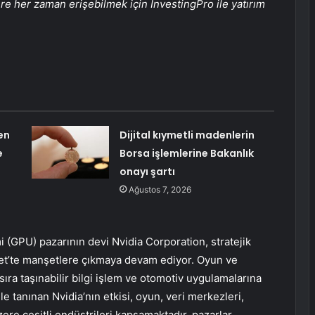
lere her zaman erişebilmek için InvestingPro ile yatırım
en
Dijital kıymetli madenlerin
e
Borsa işlemlerine Bakanlık
onayı şartı
Ağustos 7, 2026
i (GPU) pazarının devi Nvidia Corporation, stratejik
reet’te manşetlere çıkmaya devam ediyor. Oyun ve
sıra taşınabilir bilgi işlem ve otomotiv uygulamalarına
le tanınan Nvidia’nın etkisi, oyun, veri merkezleri,
ere çeşitli endüstrileri kapsamaktadır. pazarlar.