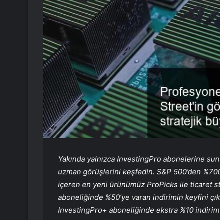
Yakında yalnızca InvestingPro abonelerine sun
uzman görüşlerini keşfedin. S&P 500’den %700’
içeren en yeni ürünümüz ProPicks ile ticaret str
aboneliğinde %50’ye varan indirimin keyfini çık
InvestingPro+ aboneliğinde ekstra %10 indirim