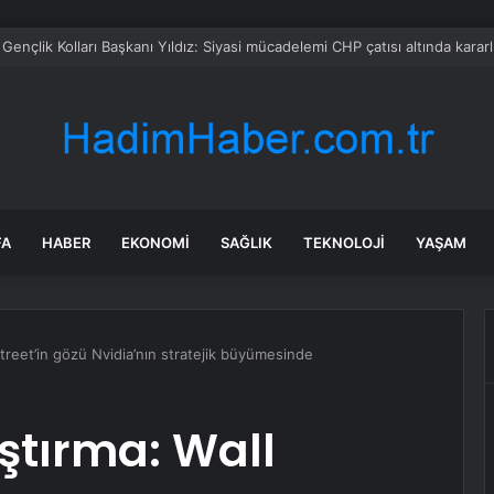
’ndan AKP’ye geçen belediye başkanlarına tepki
FA
HABER
EKONOMI
SAĞLIK
TEKNOLOJI
YAŞAM
treet’in gözü Nvidia’nın stratejik büyümesinde
ştırma: Wall