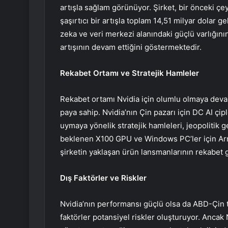
artışla sağlam görünüyor. Şirket, bir önceki çe
şaşırtıcı bir artışla toplam 14,51 milyar dolar g
zeka ve veri merkezi alanındaki güçlü varlığının
artışının devam ettiğini göstermektedir.
Rekabet Ortamı ve Stratejik Hamleler
Rekabet ortamı Nvidia için olumlu olmaya devam 
paya sahip. Nvidia’nın Çin pazarı için DC AI çip
uymaya yönelik stratejik hamleleri, jeopolitik g
beklenen X100 GPU ve Windows PC’ler için Arm 
şirketin yaklaşan ürün lansmanlarının rekabet 
Dış Faktörler ve Riskler
Nvidia’nın performansı güçlü olsa da ABD-Çin tic
faktörler potansiyel riskler oluşturuyor. Ancak Nv