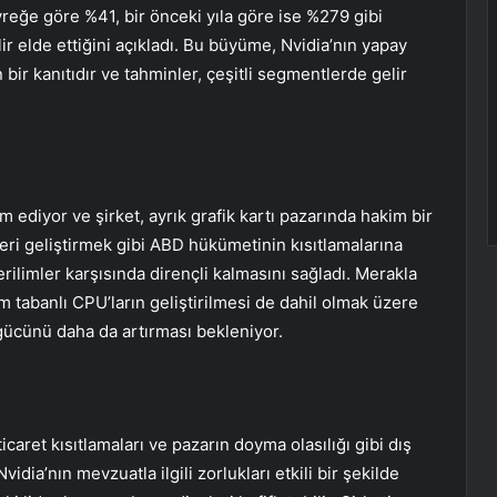
yreğe göre %41, bir önceki yıla göre ise %279 gibi
elir elde ettiğini açıkladı. Bu büyüme, Nvidia’nın yapay
 bir kanıtıdır ve tahminler, çeşitli segmentlerde gelir
ediyor ve şirket, ayrık grafik kartı pazarında hakim bir
leri geliştirmek gibi ABD hükümetinin kısıtlamalarına
erilimler karşısında dirençli kalmasını sağladı. Merakla
tabanlı CPU’ların geliştirilmesi de dahil olmak üzere
gücünü daha da artırması bekleniyor.
aret kısıtlamaları ve pazarın doyma olasılığı gibi dış
idia’nın mevzuatla ilgili zorlukları etkili bir şekilde