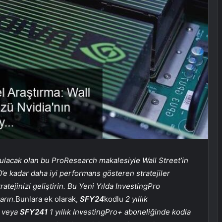
ulacak olan bu ProResearch makalesiyle Wall Street’in
e kadar daha iyi performans gösteren stratejiler
atejinizi geliştirin. Bu Yeni Yılda InvestingPro
arın.
Bunlara ek olarak,
SFY24
kodlu
2 yıllık
veya
SFY241
1 yıllık InvestingPro+ aboneliğinde kodla