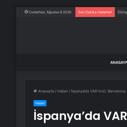
Dünya
Cumartesi, Ağustos 8 2026
Son Dakika Haberleri
ANASAY
Anasayfa
/
Haber
/
İspanya’da VAR krizi: Barcelona, 
Haber
İspanya’da VAR k