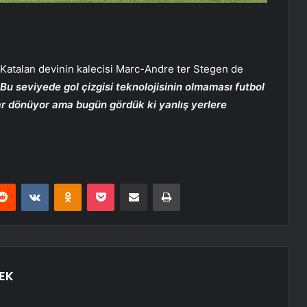
Katalan devinin kalecisi Marc-Andre ter Stegen de
 Bu seviyede gol çizgisi teknolojisinin olmaması futbol
ar dönüyor ama bugün gördük ki yanlış yerlere
erest
Reddit
VKontakte
Odnoklassniki
Pocket
E-Posta ile paylaş
Yazdır
EK