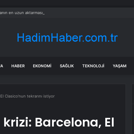
nın en uzun aktarmasız uçuşunda tarihi rekor: 24 saatten fazla havada k
FA
HABER
EKONOMI
SAĞLIK
TEKNOLOJI
YAŞAM
El Clasico’nun tekrarını istiyor
rizi: Barcelona, El