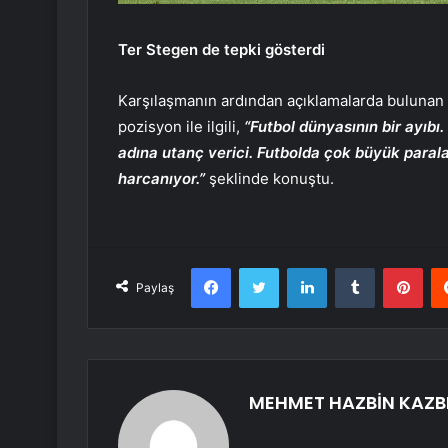
Ter Stegen de tepki gösterdi
Karşılaşmanın ardından açıklamalarda bulunan 
pozisyon ile ilgili,
“Futbol dünyasının bir ayıbı.
adına utanç verici. Futbolda çok büyük paral
harcanıyor.”
şeklinde konuştu.
Facebook
Twitter
LinkedIn
Tumblr
Pint
Paylaş
MEHMET HAZBİN KAZB