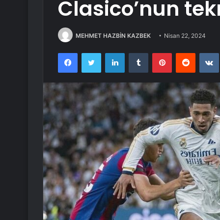
Clasico’nun tekr
MEHMET HAZBİN KAZBEK
Nisan 22, 2024
Facebook
Twitter
LinkedIn
Tumblr
Pinterest
Reddit