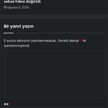
sebze fidesi dağıtıldı
Ağustos 5, 2026
Bir yanıt yazın
E-posta adresiniz yayınlanmayacak.
Gerekli alanlar
*
ile
işaretlenmişlerdir
Y
o
r
u
m
*
Ad
*