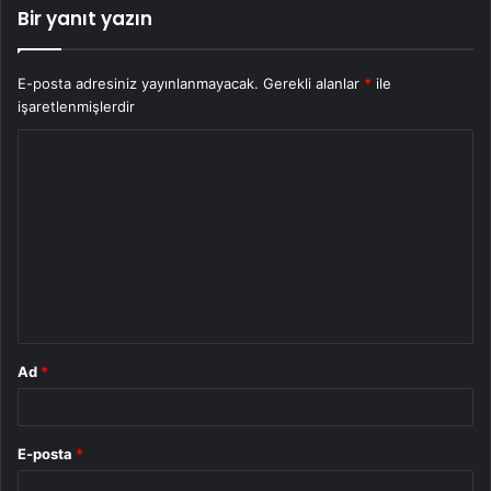
Bir yanıt yazın
E-posta adresiniz yayınlanmayacak.
Gerekli alanlar
*
ile
işaretlenmişlerdir
Y
o
r
u
m
*
Ad
*
E-posta
*