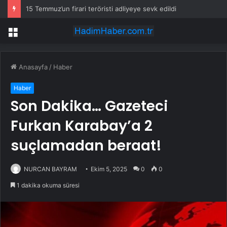
15 Temmuz’un firari teröristi adliyeye sevk edildi
Menü
Anasayfa
/
Haber
Haber
Son Dakika… Gazeteci
Furkan Karabay’a 2
suçlamadan beraat!
NURCAN BAYRAM
Ekim 5, 2025
0
0
1 dakika okuma süresi