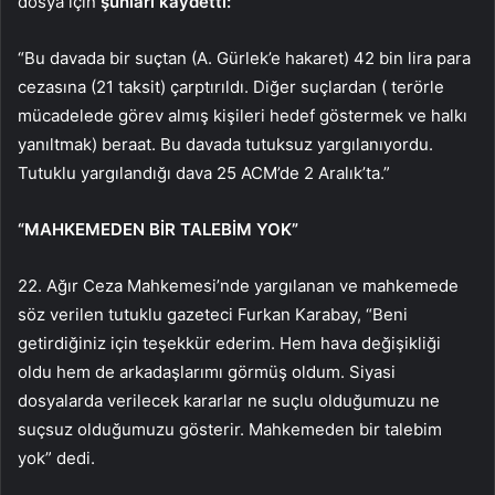
dosya için
şunları kaydetti:
“Bu davada bir su
çtan (A. Gürlek’e hakaret) 42 bin lira para
cezas
ına (21 taksit)
çarpt
ırıldı. Diğer su
çlardan ( terörle
mücadelede görev alm
ış kişileri hedef g
östermek ve halk
ı
yanıltmak) beraat. Bu davada tutuksuz yargılanıyordu.
Tutuklu yargılandığı dava 25 ACM’de 2 Aralık’ta.”
“MAHKEMEDEN BİR TALEBİM YOK”
22. A
ğır Ceza Mahkemesi’nde yargılanan ve mahkemede
söz verilen tutuklu gazeteci Furkan Karabay,
“Beni
getirdi
ğiniz i
çin te
şekk
ür ederim. Hem hava de
ğişikliği
oldu hem de arkadaşlarımı g
örmü
ş oldum. Siyasi
dosyalarda verilecek kararlar ne su
çlu oldu
ğumuzu ne
su
çsuz oldu
ğumuzu g
österir. Mahkemeden bir talebim
yok” dedi.