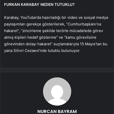
FURKAN KARABAY NEDEN TUTUKLU?
Karabay, YouTube’da haz
ırladığı bir video ve sosyal medya
paylaşımları gerek
çe gösterilerek, “Cumhurba
şkanı’na
hakaret”, “zincirleme şekilde ter
örle mücadelede görev
alm
ış kişileri hedef g
österme” ve “kamu görevlisine
görevinden dolay
ı hakaret” su
çlamalar
ıyla 15 Mayıs’tan bu
yana Silivri Cezaevi’nde tutuklu bulunuyor.
NURCAN BAYRAM