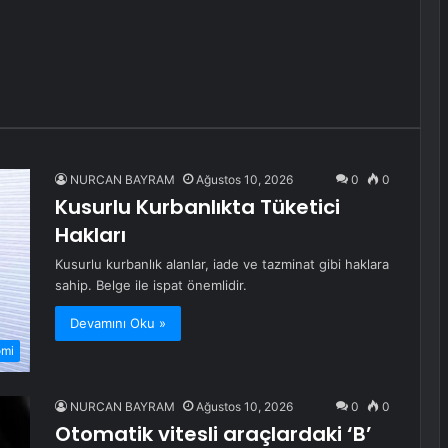
NURCAN BAYRAM
Ağustos 10, 2026
0
0
Kusurlu Kurbanlıkta Tüketici
Hakları
Kusurlu kurbanlık alanlar, iade ve tazminat gibi haklara
sahip. Belge ile ispat önemlidir.
Devamını Oku »
omi
NURCAN BAYRAM
Ağustos 10, 2026
0
0
Otomatik vitesli araçlardaki ‘B’