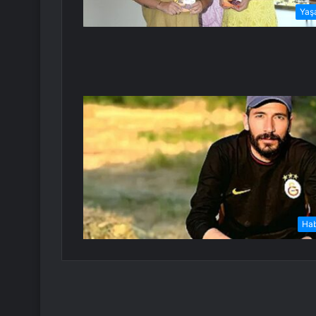
Yaş
Ha