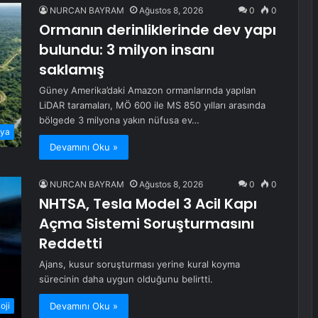
NURCAN BAYRAM
Ağustos 8, 2026
0
0
Ormanın derinliklerinde dev yapı
bulundu: 3 milyon insanı
saklamış
Güney Amerika’daki Amazon ormanlarında yapılan
LiDAR taramaları, MÖ 600 ile MS 850 yılları arasında
bölgede 3 milyona yakın nüfusa ev…
ya
Devamını Oku »
NURCAN BAYRAM
Ağustos 8, 2026
0
0
NHTSA, Tesla Model 3 Acil Kapı
Açma Sistemi Soruşturmasını
Reddetti
Ajans, kusur soruşturması yerine kural koyma
sürecinin daha uygun olduğunu belirtti.
Devamını Oku »
oji