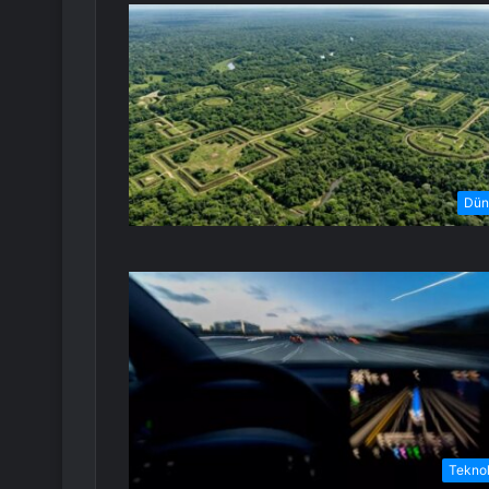
Dün
Teknol