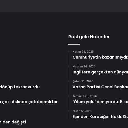
Rastgele Haberler
Kasım 29, 2025
Cumhuriyetin kazanımıydı: 
Haziran 14, 2025
İngiltere gerçekten dünya
Şubat 21, 2026
 dönüp tekrar vurdu
Vatan Partisi Genel Başkan
Temmuz 28, 2026
n çok: Aslında çok önemli bir
‘Ölüm yolu’ deniyordu: 5 sa
Nisan 5, 2026
Eşinden Karaciğer Nakli: D
niden değişti