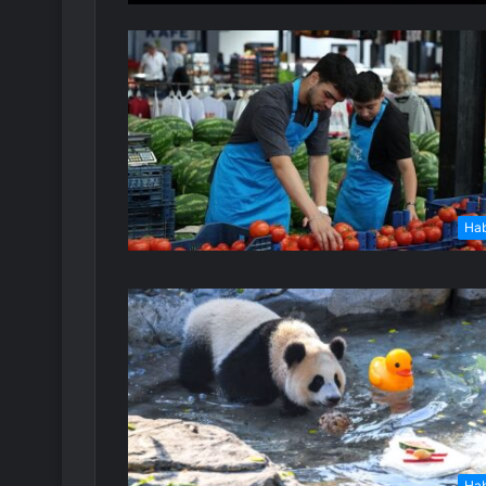
Ha
Ha