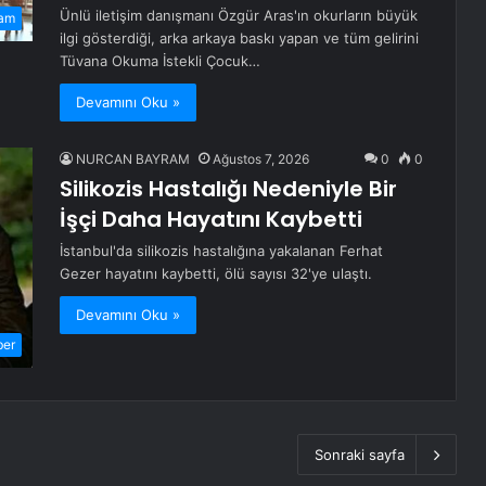
Ünlü iletişim danışmanı Özgür Aras'ın okurların büyük
am
ilgi gösterdiği, arka arkaya baskı yapan ve tüm gelirini
Tüvana Okuma İstekli Çocuk…
Devamını Oku »
NURCAN BAYRAM
Ağustos 7, 2026
0
0
Silikozis Hastalığı Nedeniyle Bir
İşçi Daha Hayatını Kaybetti
İstanbul'da silikozis hastalığına yakalanan Ferhat
Gezer hayatını kaybetti, ölü sayısı 32'ye ulaştı.
Devamını Oku »
ber
Sonraki sayfa