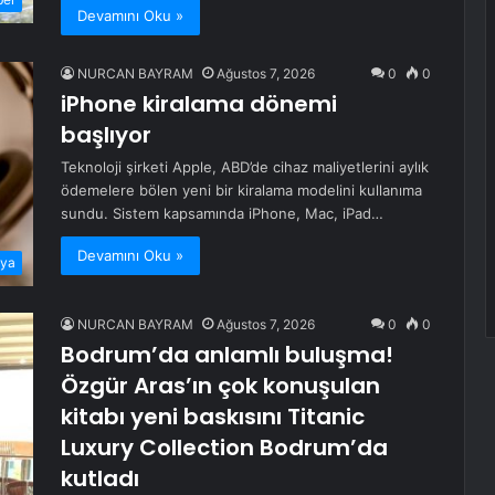
Devamını Oku »
NURCAN BAYRAM
Ağustos 7, 2026
0
0
iPhone kiralama dönemi
başlıyor
Teknoloji şirketi Apple, ABD’de cihaz maliyetlerini aylık
ödemelere bölen yeni bir kiralama modelini kullanıma
sundu. Sistem kapsamında iPhone, Mac, iPad…
Devamını Oku »
ya
NURCAN BAYRAM
Ağustos 7, 2026
0
0
Bodrum’da anlamlı buluşma!
Özgür Aras’ın çok konuşulan
kitabı yeni baskısını Titanic
Luxury Collection Bodrum’da
kutladı