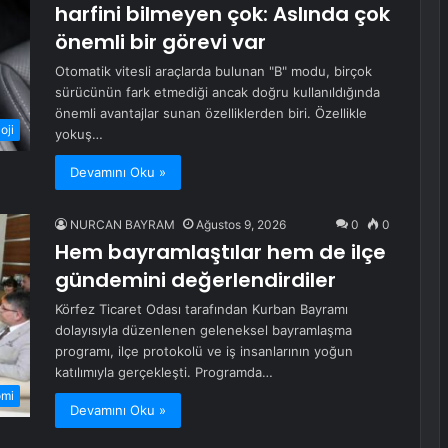
harfini bilmeyen çok: Aslında çok
önemli bir görevi var
Otomatik vitesli araçlarda bulunan "B" modu, birçok
sürücünün fark etmediği ancak doğru kullanıldığında
önemli avantajlar sunan özelliklerden biri. Özellikle
oji
yokuş…
Devamını Oku »
NURCAN BAYRAM
Ağustos 9, 2026
0
0
Hem bayramlaştılar hem de ilçe
gündemini değerlendirdiler
Körfez Ticaret Odası tarafından Kurban Bayramı
dolayısıyla düzenlenen geleneksel bayramlaşma
programı, ilçe protokolü ve iş insanlarının yoğun
katılımıyla gerçekleşti. Programda…
omi
Devamını Oku »