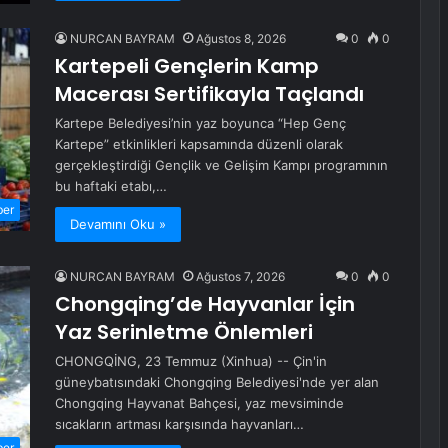
NURCAN BAYRAM
Ağustos 8, 2026
0
0
Kartepeli Gençlerin Kamp
Macerası Sertifikayla Taçlandı
Kartepe Belediyesi’nin yaz boyunca “Hep Genç
Kartepe” etkinlikleri kapsamında düzenli olarak
gerçekleştirdiği Gençlik ve Gelişim Kampı programının
bu haftaki etabı,…
ber
Devamını Oku »
NURCAN BAYRAM
Ağustos 7, 2026
0
0
Chongqing’de Hayvanlar İçin
Yaz Serinletme Önlemleri
CHONGQİNG, 23 Temmuz (Xinhua) -- Çin'in
güneybatısındaki Chongqing Belediyesi'nde yer alan
Chongqing Hayvanat Bahçesi, yaz mevsiminde
sıcakların artması karşısında hayvanları…
ber