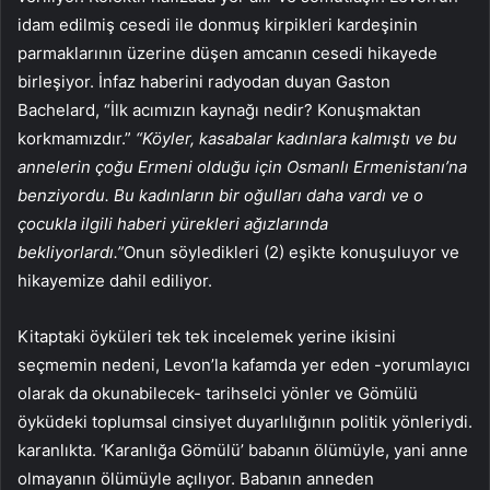
idam edilmiş cesedi ile donmuş kirpikleri kardeşinin
parmaklarının üzerine düşen amcanın cesedi hikayede
birleşiyor. İnfaz haberini radyodan duyan Gaston
Bachelard, “İlk acımızın kaynağı nedir? Konuşmaktan
korkmamızdır.”
“Köyler, kasabalar kadınlara kalmıştı ve bu
annelerin çoğu Ermeni olduğu için Osmanlı Ermenistanı’na
benziyordu. Bu kadınların bir oğulları daha vardı ve o
çocukla ilgili haberi yürekleri ağızlarında
bekliyorlardı.”
Onun söyledikleri (2) eşikte konuşuluyor ve
hikayemize dahil ediliyor.
Kitaptaki öyküleri tek tek incelemek yerine ikisini
seçmemin nedeni, Levon’la kafamda yer eden -yorumlayıcı
olarak da okunabilecek- tarihselci yönler ve Gömülü
öyküdeki toplumsal cinsiyet duyarlılığının politik yönleriydi.
karanlıkta. ‘Karanlığa Gömülü’ babanın ölümüyle, yani anne
olmayanın ölümüyle açılıyor. Babanın anneden