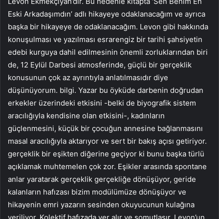
Levon Ekmekçiyan’dır. Bu nedenle kitapta ‘Sen Benim En
Eski Arkadaşımdın’ adlı hikayeye odaklanacağım ve ayrıca
başka bir hikayeye de odaklanacağım. Levon gibi hakkında
konuşulması ve yazılması esrarengiz bir tarihi şahsiyetin
edebi kurguya dahil edilmesinin önemli zorluklarından biri
de, 12 Eylül Darbesi atmosferinde, güçlü bir gerçeklik
konusunun çok az ayrıntıyla anlatılmasıdır diye
düşünüyorum. bilgi. Yazar bu öyküde darbenin doğrudan
erkekler üzerindeki etkisini -belki de biyografik sistem
aracılığıyla kendisine olan etkisini-, kadınların
güçlenmesini, küçük bir çocuğun annesine bağlanmasını
masal aracılığıyla aktarıyor ve sert bir bakış açısı getiriyor.
gerçeklik bir eşikten diğerine geçiyor ki bunu başka türlü
açıklamak muhtemelen çok zor. Eşikler arasında spontane
anlar yaratarak gerçeklik gerçekliğe dönüşüyor, geride
kalanların hafızası bizim modülümüze dönüşüyor ve
hikayenin emri yazarın sesinden okuyucunun kulağına
veriliyor. Kolektif hafızada yer alır ve somutlaşır. Levon’un