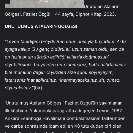
Unutulan Ataların
Gölgesi, Fazilet Özgül, 144 sayfa, Dipnot Kitap, 2023.
UNUTULMUŞ ATALARIN GÖLGESİ
“Levon tanıdığım biriydi. Ben onun anısıyla büyüdüm. Artık
ayağa kalkıp ‘Bu genç öldürüleli uzun zaman oldu, sen de
en fazla onun sürgün edildiği yıllarda doğmuşsun’
diyebilirsiniz. bu yüzden onu tanımanız, hatta hatırlamanız
bile mümkün değil.’ O yüzden size şunu söyleyeyim,
isterseniz inanabilirsiniz, “İnanmayacaksınız, ah, olmadı
diyeceksiniz.”
(bir)
‘Unutulmuş Ataların Gölgesi’ Fazilet Özgül’ün yayımlanan
ilk kitabıdır. Yukarıdaki paragrafta adı geçen Levon, 1982
Ankara Esenboğa Havalimanı bombalamasının faillerinden
ve darbe sonrasında idam edilen 48 tutukludan biri olan