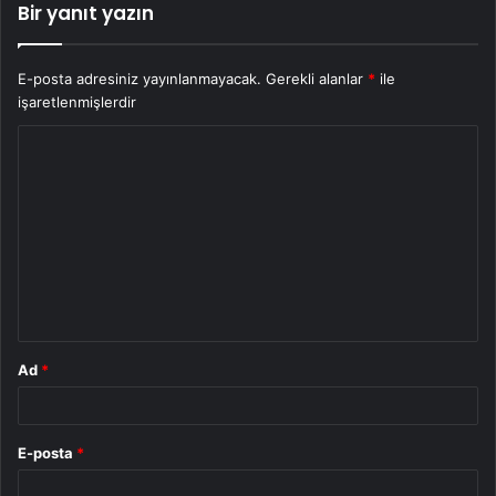
Bir yanıt yazın
E-posta adresiniz yayınlanmayacak.
Gerekli alanlar
*
ile
işaretlenmişlerdir
Y
o
r
u
m
*
Ad
*
E-posta
*