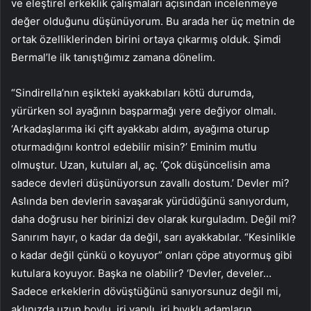
ve eleştirel erkeklik çalışmaları açısından incelenmeye
değer olduğunu düşünüyorum. Bu arada her üç metnin de
ortak özelliklerinden birini ortaya çıkarmış olduk. Şimdi
Bermal’le ilk tanıştığımız zamana dönelim.
“Sindirella’nın eşikteki ayakkabıları kötü durumda,
yürürken sol ayağının başparmağı yere değiyor olmalı.
‘Arkadaşlarıma iki çift ayakkabı aldım, ayağıma oturup
oturmadığını kontrol edebilir misin?’ Eminim mutlu
olmuştur. Uzan, kutuları al, aç. ‘Çok düşüncelisin ama
sadece devleri düşünüyorsun zavallı dostum.’ Devler mi?
Aslında ben devlerin savaşarak yürüdüğünü sanıyordum,
daha doğrusu her birinizi dev olarak kurguladım. Değil mi?
Sanırım hayır, o kadar da değil, sarı ayakkabılar. “Kesinlikle
o kadar değil çünkü o koyuyor” onları çöpe atıyormuş gibi
kutulara koyuyor. Başka ne olabilir? ‘Devler, develer…
Sadece erkeklerin dövüştüğünü sanıyorsunuz değil mi,
aklınızda uzun boylu, iri yapılı, iri bıyıklı adamların