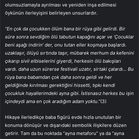
olumsuzlamayla ayrılması ve yeniden inşa edilmesi
öykünün ilerleyişini belirleyen unsurlardır.
“En çok da çocukken ölüm bana bir rüya gibi gelirdi. Bir
süre sonra sevdiğim ölü tabutun kapağını açar ve ‘Çocuklar
beni aşağı indirin’ der, onu tutan eller koşmaya başlardı.
uzaklaşır, ölüyü sırtında taşır, mübarek merhum da kefenini
çıkarıp sivil elbiselerini giyerdi, herkesin ölü bakışları
vardı. daha uzun sürerse festivali uzatır, sirtaki çalardı… Bu
rüya bana babamdan çok daha sonra geldi ve her
geldiğinde kırılması gerektiğini hissetti, tıpkı kendi
çocukluk hayallerimdeki ayna gibi. İstisnasız herkes bu işin
içindeydi ama en çok aradığım adam yoktu.”
(3)
Hikaye ilerledikçe baba figürü evde hızla unutulan bir
konuma dönüşür ve dışarıdaki sembolik ilişkilere düzen
getirir. Tam da bu noktada “ayna metaforu” ya da “ayna