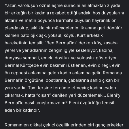
Yazar, varoluşun öznelleşme sürecini anlatmaktan ziyade,
bir erkeğin bir kadınla rekabet ettiği andaki hoş duygularını
aktarır ve metin boyunca Bermal’e duyulan hayranlık ön
planda olup, sıklıkla bir mücadelenin ilk anına geri dönülür.
kısmen patolojik aşk, yoksul, köylü, Kürt erkeklik
hareketinin temsili; “Ben Bermal’im” derken köy, kasaba,
yerel ve yer adlarının zenginliğiyle sesleniyor, kadına,
dünyaya sempati, emek, dostluk ve yoldaşlık gösteriyor.
Bermal Kürtçede evin bakımını üstlenen, evin direği, evin
ön cephesi anlamına gelen kadın anlamına gelir. Romanda
Bermal’in örgütüne, dostlarına, çabalarına sahip çıkan bir
yanı vardır. Tam tersine tercüme etmeyin; kadını evden
çıkarmak, hatta “dışarı” denilen yeri düzenlemek… Eleni’yi
Bermal’le nasıl tanıştırmazdım? Eleni özgürlüğü temsil
eden bir kadındır.
Romanın en dikkat çekici özelliklerinden biri genç erkekler