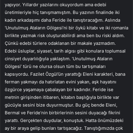
yapıyor. Yıllardır yazılarını okuyordum ama edebi
üretimleriyle hiç tanışmamıştım. Bu yazının finalinde iki
kadın arkadaşımı daha Feride ile tanıştıracağım. Aslında
‘Unutulmuş Ataların Gölgesi’ni bir öykü kitabı ve iki romanla
birlikte yazmak risk oluşturabilirdi ama ben bu riski aldım.
Çünkü edebi türlere odaklanan bir makale yazmadım.
Edebi üsluplar, siyaset, tarih algısı gibi konulara toplumsal
cinsiyet duyarlılığıyla yaklaştım. ‘Unutulmuş Ataların
Gölgesi’ türü ne olursa olsun tüm bu tartışmaları
kapsıyordu. Fazilet Özgül’ün yarattığı Eleni karakteri, bana
ferman yakmayı da hatırlatan evini yakan, aşk hayatını
özgürce yaşamaya çabalayan bir kadındır. Feride ise
metnin girişinden itibaren, kitabın başlığıyla birlikte var
gücüyle sesini bize duyurmuştur. Bu güç bende Eleni,
Bermal ve Feride’nin birbirlerinin sesini duyacağı fikrini
yarattı. Gerçekten duydular, konuştuk. Hatta önümüzdeki
ay bir araya gelip bunları tartışacağız. Tanıştığımızda çok