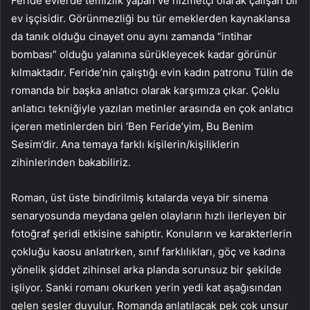
Feride evlerde temizlik yapan ve hizmetçi olarak çalışan bir
ev işçisidir. Görünmezliği bu tür emeklerden kaynaklansa
da tanık olduğu cinayet onu aynı zamanda “intihar
bombası” olduğu yalanına sürükleyecek kadar görünür
kılmaktadır. Feride’nin çalıştığı evin kadın patronu Tülin de
romanda bir başka anlatıcı olarak karşımıza çıkar. Çoklu
anlatıcı tekniğiyle yazılan metinler arasında en çok anlatıcı
içeren metinlerden biri ‘Ben Feride’yim, Bu Benim
Sesim’dir. Ana temaya farklı kişilerin/kişiliklerin
zihinlerinden bakabiliriz.
Roman, üst üste bindirilmiş kıtalarda veya bir sinema
senaryosunda meydana gelen olayların hızlı ilerleyen bir
fotoğraf şeridi etkisine sahiptir. Konuların ve karakterlerin
çokluğu kaosu anlatırken, sınıf farklılıkları, göç ve kadına
yönelik şiddet zihinsel arka planda sorunsuz bir şekilde
işliyor. Sanki romanı okurken yerin yedi kat aşağısından
gelen sesler duyulur. Romanda anlatılacak pek çok unsur