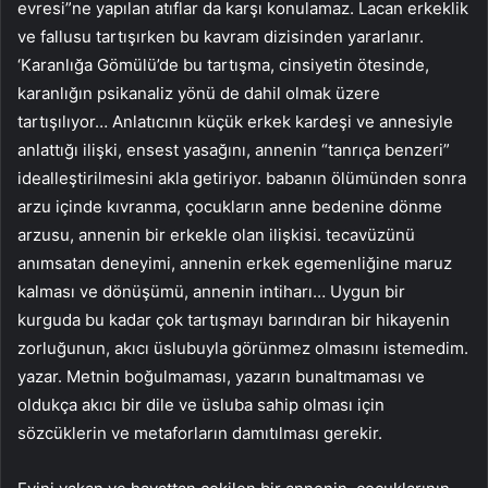
evresi”ne yapılan atıflar da karşı konulamaz. Lacan erkeklik
ve fallusu tartışırken bu kavram dizisinden yararlanır.
‘Karanlığa Gömülü’de bu tartışma, cinsiyetin ötesinde,
karanlığın psikanaliz yönü de dahil olmak üzere
tartışılıyor… Anlatıcının küçük erkek kardeşi ve annesiyle
anlattığı ilişki, ensest yasağını, annenin “tanrıça benzeri”
idealleştirilmesini akla getiriyor. babanın ölümünden sonra
arzu içinde kıvranma, çocukların anne bedenine dönme
arzusu, annenin bir erkekle olan ilişkisi. tecavüzünü
anımsatan deneyimi, annenin erkek egemenliğine maruz
kalması ve dönüşümü, annenin intiharı… Uygun bir
kurguda bu kadar çok tartışmayı barındıran bir hikayenin
zorluğunun, akıcı üslubuyla görünmez olmasını istemedim.
yazar. Metnin boğulmaması, yazarın bunaltmaması ve
oldukça akıcı bir dile ve üsluba sahip olması için
sözcüklerin ve metaforların damıtılması gerekir.