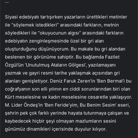
…
Siyasi edebiyatı tartışırken yazarların ürettikleri metinler
ile “söylemek istedikleri” arasındaki farkların, metnin
söyledikleri ile “okuyucunun algısı” arasındaki farkların
edebiyatın zenginleşmesinde özel bir gri alan
oluşturduğunu düşünüyorum. Bu makale bu gri alandan
beslenen bir görünüme sahiptir. Bu bağlamda Fazilet
Özgül’ün ‘Unutulmuş Ataların Gölgesi’, yazılamayanı
yazmak ve gayri resmi tarihe yaklaşmak açısından gri
alanları genişletiyor. Deniz Faruk Zeren’in ‘Ben Bermal’i bu
coğrafyanın son elli yılının en ciddi sorunlarından biri olan
Kürt meselesine ve kadın meselesine cesaretle yaklaşıyor.
M. Lider Öndeş’in ‘Ben Feride’yim, Bu Benim Sesim’ eseri,
şehrin pek çok farklı yerinde hayata tutunmaya çalışan ve
kaybedecek hiçbir şeyi olmayan mazlumların sesini
günümüz dinamikleri içerisinde duyulur kılıyor.