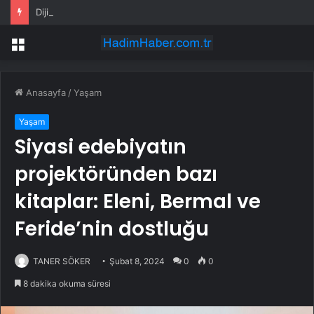
Dijital kıymetli madenlerin Borsa işlemlerine Bakanlık onayı şartı
Menü
Anasayfa
/
Yaşam
Yaşam
Siyasi edebiyatın
projektöründen bazı
kitaplar: Eleni, Bermal ve
Feride’nin dostluğu
TANER SÖKER
Şubat 8, 2024
0
0
8 dakika okuma süresi