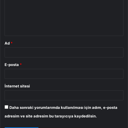
r
u
m
*
Ad
*
E-posta
*
İnternet sitesi
Daha sonraki yorumlarımda kullanılması için adım, e-posta
adresim ve site adresim bu tarayıcıya kaydedilsin.