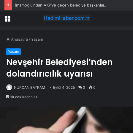
İmamoğlu’ndan AKP’ye geçen belediye başkanlarına tepki
Menü
Anasayfa
/
Yaşam
Yaşam
Nevşehir Belediyesi’nden
dolandırıcılık uyarısı
NURCAN BAYRAM
Eylül 4, 2025
0
0
Bir dakikadan az