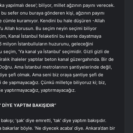
a yapılmalı dese’; biliyor, millet ağzının payını verecek.
e; bu sefer onu buraya gönderen kişi, ağzının payını
le cümle kuramıyor. Kendini bu hale düşüren -Allah
’u Allah korusun. Bu seçim neyin seçimi biliyor
m, Kanal İstanbul felaketini bu kente dayatmaya
 16 milyon İstanbulluların huzurunu, geleceğini
eçim, ‘Ya kanal ya İstanbul’ seçimidir. Gizli gizli de
liralık ihaleler yaptılar beton kanal güzergahında. Bir de
’ Doğru. Ama İstanbul metrolarının şantiyelerinde değil,
tiye şefi olmak. Ama seni biz oraya şantiye şefi de
i de yapmayacağız. Çünkü milletçe biliyoruz ki; biz,
roje yaptırmayacağız, yaptırmayacağız.
K’ DİYE YAPTIM BAKIŞIDIR”
akışı; ‘şak’ diye emretti, ‘tak’ diye yaptım bakışıdır.
bakarlar böyle. ‘Ne diyecek acaba’ diye. Ankara’dan bir