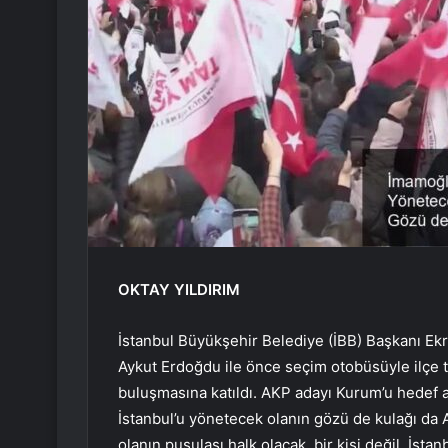
OKTAY YILDIRIM
İstanbul Büyükşehir Belediye (İBB) Başkanı 
Aykut Erdoğdu ile önce seçim otobüsüyle ilçe 
buluşmasına katıldı. AKP adayı Kurum’u hedef al
İstanbul’u yönetecek olanın gözü de kulağı da 
olanın pusulası halk olacak, bir kişi değil. İst