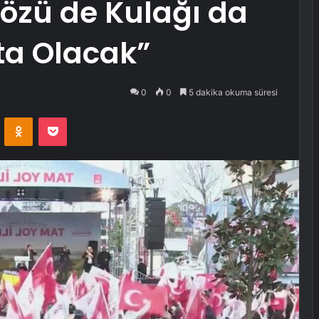
Gözü de Kulağı da
ta Olacak”
0
0
5 dakika okuma süresi
VKontakte
Odnoklassniki
Pocket