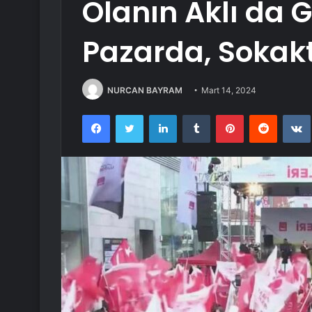
Olanın Aklı da 
Pazarda, Sokak
NURCAN BAYRAM
Mart 14, 2024
Facebook
Twitter
LinkedIn
Tumblr
Pinterest
Reddit