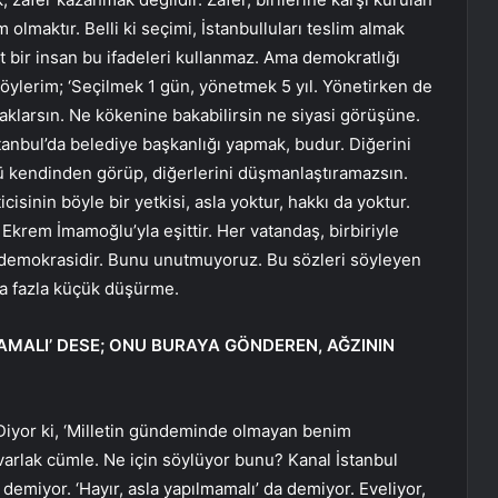
m olmaktır. Belli ki seçimi, İstanbulluları teslim almak
 bir insan bu ifadeleri kullanmaz. Ama demokratlığı
 söylerim; ‘Seçilmek 1 gün, yönetmek 5 yıl. Yönetirken de
aklarsın. Ne kökenine bakabilirsin ne siyasi görüşüne.
tanbul’da belediye başkanlığı yapmak, budur. Diğerini
ü kendinden görüp, diğerlerini düşmanlaştıramazsın.
isinin böyle bir yetkisi, asla yoktur, hakkı da yoktur.
Ekrem İmamoğlu’yla eşittir. Her vatandaş, birbiriyle
r, demokrasidir. Bunu unutmuyoruz. Bu sözleri söyleyen
a fazla küçük düşürme.
AMALI’ DESE; ONU BURAYA GÖNDEREN, AĞZININ
 Diyor ki, ‘Milletin gündeminde olmayan benim
lak cümle. Ne için söylüyor bunu? Kanal İstanbul
 demiyor. ‘Hayır, asla yapılmamalı’ da demiyor. Eveliyor,