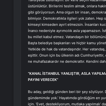
üstünlüktür. Birilerini teslim almak, onlara haki
gibi görüyorsun. Ama olgun bir insan, demokrat
bilmiyor. Demokratlıkla ilgileri yok zaten. Hep
kimseyi kimseden ayırt etmezsin. İnsanları kuc
İnancı nedeniyle ayrımcılık asla yapamazsın. İs
bu millet kabul etmez. Vatandaşın bir bölümün
Başta belediye başkanları ve hiçbir kamu yönetic
Yetkide de hak da vatandaşındır. Her vatandaş, 
eşittir. Onun için bu ülkenin adı Cumhuriyetti
ne muhafazakardır ne demokrattır. Kendini dah
“KANAL İSTANBUL YANLIŞTIR, ASLA YAPILM
PAYINI VERECEK”
Bu aday, geldiği günden beri bir şey söylüyor.
gündemimde yok.’ Hayatımda gördüğüm en yuvar
için. ‘Evet, destekliyorum, mutlaka yapılmalı’ da