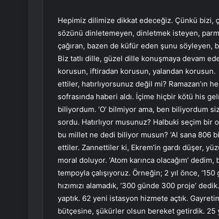
Hepimiz dilimize dikkat edeceğiz. Çünkü bizi, ço
sözünü dinletemeyen, dinletmek isteyen, parm
çağıran, bazen de küfür eden şunu söyleyen, b
Biz tatlı dille, güzel dille konuşmaya devam ed
korusun, iftiradan korusun, yalandan korusun. 
ettiler, hatırlıyorsunuz değil mi? Ramazan’ın h
sofrasında haberi aldı. İçime hiçbir kötü his g
biliyordum. ‘O’ bilmiyor ama, ben biliyordum siz
sordu. Hatırlıyor musunuz? Halbuki seçim bir o
bu millet ne dedi biliyor musun? ‘Al sana 806 bi
ettiler. Zannettiler ki, Ekrem’in gardı düşer, y
moral doluyor. ‘Atom karınca olacağım’ dedim, b
tempoyla çalışıyoruz. Örneğin; 2 yıl önce, ‘150
hızımızı alamadık, ‘300 günde 300 proje’ dedik.
yaptık. 62 yeni istasyon hizmete açtık. Gayretimi
bütçesine, şükürler olsun bereket getirdik. 25 y