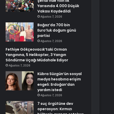
Şeridi’nde Yılın İlk
Yarısında 4.000 Düşük
Vakası Kaydedildi
Ağustos 7, 2026
Boğaz’da 700 bin
Euro’luk doğum günü
partisi
Ağustos 7, 2026
Fethiye Gökçeovacık’taki Orman
Yangınına, 5 Helikopter, 3 Yangın
Söndürme Uçağı Müdahale Ediyor
Ağustos 7, 2026
Kübra Süzgün’ün sosyal
medya hesabına erişim
engeli: Erdoğan’dan
yardım istedi
Ağustos 7, 2026
7 suç örgütüne dev
operasyon: Kırmızı