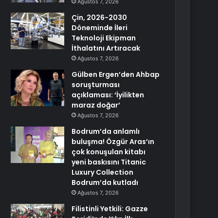
Ağustos 7, 2026
Çin, 2026-2030
Döneminde İleri
Teknoloji Ekipman
İthalatını Artıracak
Ağustos 7, 2026
Gülben Ergen’den Ahbap
soruşturması
açıklaması: ‘İyilikten
maraz doğar’
Ağustos 7, 2026
Bodrum’da anlamlı
buluşma! Özgür Aras’ın
çok konuşulan kitabı
yeni baskısını Titanic
Luxury Collection
Bodrum’da kutladı
Ağustos 7, 2026
Filistinli Yetkili: Gazze