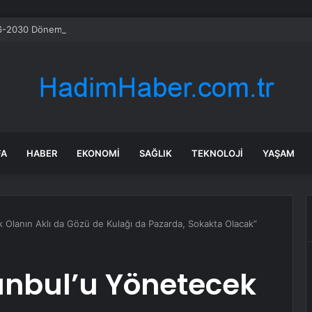
-2030 Döneminde İleri Teknoloji Ekipman İthalatını Artıracak
FA
HABER
EKONOMI
SAĞLIK
TEKNOLOJI
YAŞAM
k Olanın Aklı da Gözü de Kulağı da Pazarda, Sokakta Olacak”
anbul’u Yönetecek