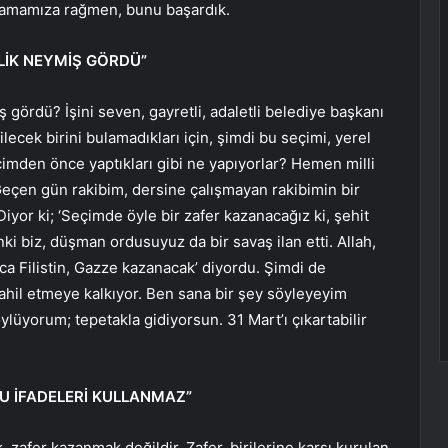
camamıza rağmen, bunu başardık.
İLİK NEYMİŞ GÖRDÜ”
ş gördü? İşini seven, gayretli, adaletli belediye başkanı
ilecek birini bulamadıkları için, şimdi bu seçimi, yerel
çimden önce yaptıkları gibi ne yapıyorlar? Hemen milli
 Geçen gün rakibim, dersine çalışmayan rakibimin bir
iyor ki; ‘Seçimde öyle bir zafer kazanacağız ki, şehit
ki biz, düşman ordusuyuz da bir savaş ilan etti. Allah,
lınca Filistin, Gazze kazanacak’ diyordu. Şimdi de
 dahil etmeye kalkıyor. Ben sana bir şey söyleyeyim
ylüyorum; tepetakla gidiyorsun. 31 Mart’ı çıkartabilir
BU İFADELERİ KULLANMAZ”
zafer kazanmak değildir. Zafer, birilerine karşı kurulan