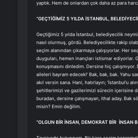
yaptık. Hem de onlardan çok daha az para har
“GEÇTİĞİMİZ 5 YILDA İSTANBUL, BELEDİYEC
Geçtiğimiz 5 yılda İstanbul, belediyecilik neymi
nasıl olurmuş, gördü. Belediyecilikte rakip olab
seçim alanından çıkarmaya çalışıyorlar. Her se
duyguları, hemen inançları istismar ediyorlar.
konuşmasını dinledim. Dersine hiç çalışmıyor. D
aileleri bayram edecek!’ Bak, bak, bak. Yahu san
akıl versin sana. Hani, hatırlayın; ‘İstanbul’u a
şehitlerimizi ve gazilerimizi sürecin içerisine
buradan, dersine çalışmayan, ithal aday. Bak sö
misin? Emin değilim.
“OLGUN BİR İNSAN, DEMOKRAT BİR İNSAN 
Tavsiyede bulunayım. Bir kere seçim kazanmak, 