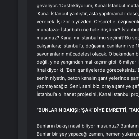
geveliyor. ‘Destekliyorum, Kanal İstanbul mutlak
‘Kanal İstanbul yanlıştır, asla yapılmamalı’ des
verecek. İşi zor o yüzden. Cesaretle, özgüven
muhafaza- İstanbul’u ne hale düşürür? İstanbul
musunuz? Kanal mı İstanbul mu seçimi? Bu seçi
çalışanlara; İstanbul’u, doğasını, canlılarını ve
savunanların mücadelesi olacak. O bakımdan bu s
değil, yine yangından mal kaçırır gibi, 6 milyar 
ithal diyor ki, ‘Beni şantiyelerde göreceksiniz.
senin niyetin, beton kanalın şantiyelerinde şan
yapmayacağız. Seni, seni biz, oraya şantiye şef
İstanbul’a o ihanet projesini, Kanal İstanbul p
“BUNLARIN BAKIŞI; ‘ŞAK’ DİYE EMRETTİ, ‘TA
Bunların bakışı nasıl biliyor musunuz? Bunların b
Bunlar bir şey yapacağı zaman, hemen yukarıya 