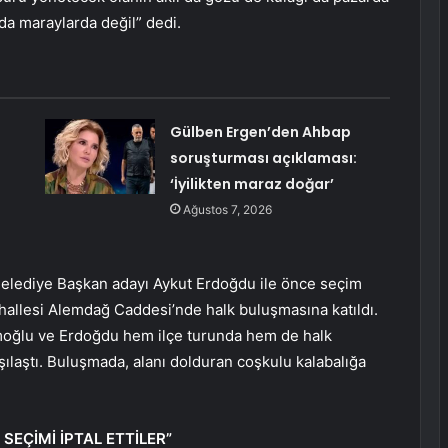
rda maraylarda değil” dedi.
Gülben Ergen’den Ahbap
soruşturması açıklaması:
‘İyilikten maraz doğar’
Ağustos 7, 2026
lediye Başkan adayı Aykut Erdoğdu ile önce seçim
ahallesi Alemdağ Caddesi’nde halk buluşmasına katıldı.
İmamoğlu ve Erdoğdu hem ilçe turunda hem de halk
şılaştı. Buluşmada, alanı dolduran coşkulu kalabalığa
SEÇİMİ İPTAL ETTİLER”