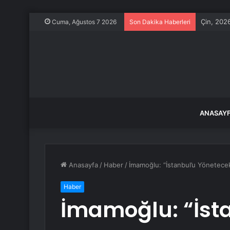
Çin, 2026
Cuma, Ağustos 7 2026
Son Dakika Haberleri
ANASAY
Anasayfa
/
Haber
/
İmamoğlu: “İstanbul’u Yönetece
Haber
İmamoğlu: “İst