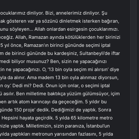
cuklarımız dinliyor. Bizi, annelerimiz dinliyor. Şu
ak gösteren var ya sözünü dinletmek isterken bağıran,
unu söyleyen… Allah onlardan esirgesin çocuklarımızı.
eceğiz. Allah, Ramazan ayında kötülüklerden her birinizi
5 yıl önce, Ramazan’ın birinci gününde seçimi iptal
em de birinci gününde bu kardeşiniz, Sultanbeyli’de iftar
elmedi biliyor musunuz? Ben, sizin ne yapacağınızı
in ne yapacağınızı. O, ’13 bin oyla seçim mi alırsın’ diye
yla da alınır. Ama madem 13 bin oyla alınmaz diyorsun,
n oy.’ Dedi mi? Dedi. Onun için onlar, o seçimi iptal
üzü asılır. Ben milletime baktıkça yüzüm gülümsüyor, içim
en artık atom karıncayı da geçeceğim. 5 yıldır bu
 günde 150 proje’ dedik. Dediğimizi de yaptık. Sonra
 Hepsini hayata geçirdik. 5 yılda 65 kilometre metro
zle yaptık. Milletimizin, sizin paranıza, İstanbul’un
ılda yaptıkları metronun yarısından fazlasını, 5 yılda