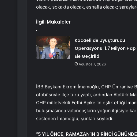
olacak, sokakta olacak, esnafla olacak; sarayla
İlgili Makaleler
Kocaeli’de Uyuşturucu
Operasyonu: 1.7 Milyon Hap
Ele Geçirildi
Ağustos 7, 2026
İBB Başkanı Ekrem İmamoğlu, CHP Ümraniye Be
otobüsüyle ilçe turu yaptı, ardından Atatürk M
CHP milletvekili Fethi Açıkel’in eşlik ettiği 
buluşmasında vatandaşların yoğun ilgisiyle kar
seslenen İmamoğlu, şunları söyledi:
“5 YIL ÖNCE, RAMAZAN’IN BİRİNCİ GÜNÜNDE 