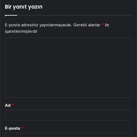
Bir yanıt yazın
E-posta adresiniz yayınlanmayacak.
Gerekli alanlar
*
ile
işaretlenmişlerdir
Y
o
r
u
m
*
Ad
*
E-posta
*