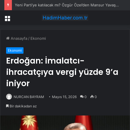
Yeni Parti’ye katılacak mı? Özgür Özel’den Mansur Yavaş açıklaması
Menü
Anasayfa
/
Ekonomi
Ekonomi
Erdoğan: İmalatcı-
ihracatçıya vergi yüzde 9’a
iniyor
NURCAN BAYRAM
Mayıs 15, 2026
0
0
Bir dakikadan az