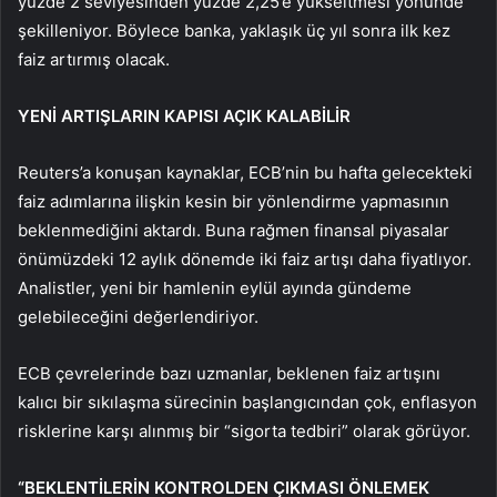
yüzde 2 seviyesinden yüzde 2,25’e yükseltmesi yönünde
şekilleniyor. Böylece banka, yaklaşık üç yıl sonra ilk kez
faiz artırmış olacak.
YENİ ARTIŞLARIN KAPISI AÇIK KALABİLİR
Reuters’a konuşan kaynaklar, ECB’nin bu hafta gelecekteki
faiz adımlarına ilişkin kesin bir yönlendirme yapmasının
beklenmediğini aktardı. Buna rağmen finansal piyasalar
önümüzdeki 12 aylık dönemde iki faiz artışı daha fiyatlıyor.
Analistler, yeni bir hamlenin eylül ayında gündeme
gelebileceğini değerlendiriyor.
ECB çevrelerinde bazı uzmanlar, beklenen faiz artışını
kalıcı bir sıkılaşma sürecinin başlangıcından çok, enflasyon
risklerine karşı alınmış bir “sigorta tedbiri” olarak görüyor.
“BEKLENTİLERİN KONTROLDEN ÇIKMASI ÖNLEMEK