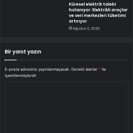
Küresel elektrik talebi
hızlanıyor: Elektrikli araçlar
ve veri merkezleri tüketimi
artırıyor
Ağustos 5, 2026
Bir yanıt yazın
E-posta adresiniz yayınlanmayacak.
Gerekli alanlar
*
ile
işaretlenmişlerdir
Y
o
r
u
m
*