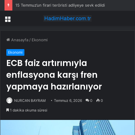
15 Temmuz’un firari teröristi adliyeye sevk edildi
Menü
Anasayfa
/
Ekonomi
Ekonomi
ECB faiz artırımıyla
enflasyona karşı fren
yapmaya hazırlanıyor
NURCAN BAYRAM
Temmuz 6, 2026
0
0
1 dakika okuma süresi