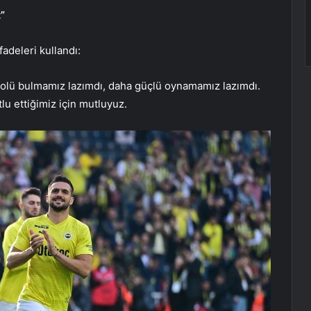
”
adeleri kullandı:
i golü bulmamız lazımdı, daha güçlü oynamamız lazımdı.
tlu ettiğimiz için mutluyuz.