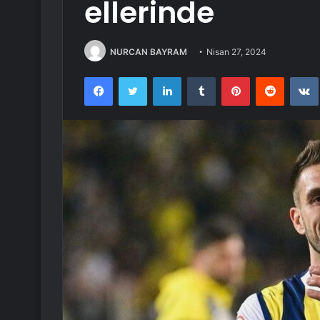
ellerinde
NURCAN BAYRAM
Nisan 27, 2024
Facebook
Twitter
LinkedIn
Tumblr
Pinterest
Reddit