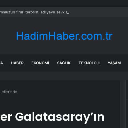
mmuz’un firari teröristi adliyeye sevk edildi
FA
HABER
EKONOMI
SAĞLIK
TEKNOLOJI
YAŞAM
n ellerinde
ler Galatasaray’ın