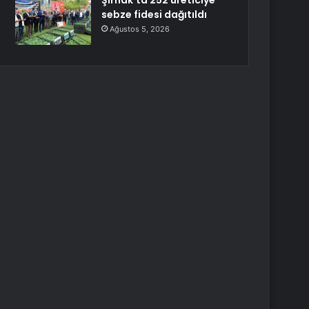
Şırnak’ta 252 üreticiye
sebze fidesi dağıtıldı
Ağustos 5, 2026