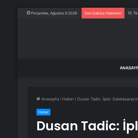
15 Te
Perşembe, Ağustos 6 2026
Son Dakika Haberleri
ANASAY
Anasayfa
/
Haber
/
Dusan Tadic: İpler Galatasaray’ı
Haber
Dusan Tadic: İp