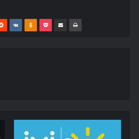
erest
Reddit
VKontakte
Odnoklassniki
Pocket
E-Posta ile paylaş
Yazdır