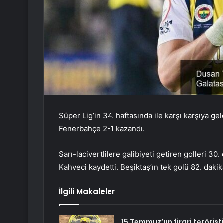
Süper Lig’in 34. haftasında ile karşı karşıya 
Fenerbahçe 2-1 kazandı.
Sarı-lacivertlilere galibiyeti getiren golleri 3
Kahveci kaydetti. Beşiktaş’ın tek golü 82. dak
İlgili Makaleler
15 Temmuz’un firari terörist