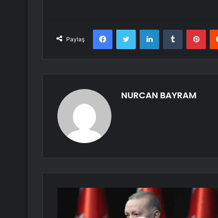
Facebook
Twitter
LinkedIn
Tumblr
Pint
Paylaş
NURCAN BAYRAM