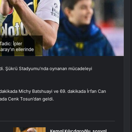
geldi. Şükrü Stadyumu’nda oynanan mücadeleyi
0. dakikada Michy Batshuayi ve 69. dakikada İrfan Can
ikada Cenk Tosun’dan geldi.
i
Kemal Kılıçdaroğlu, sosyal