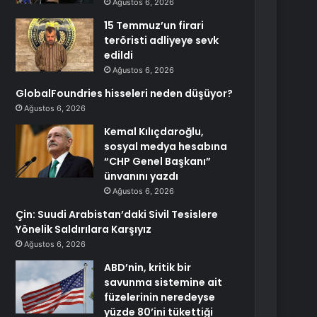
Ağustos 6, 2026
15 Temmuz’un firari
teröristi adliyeye sevk
edildi
Ağustos 6, 2026
GlobalFoundries hisseleri neden düşüyor?
Ağustos 6, 2026
Kemal Kılıçdaroğlu,
sosyal medya hesabına
“CHP Genel Başkanı”
ünvanını yazdı
Ağustos 6, 2026
Çin: Suudi Arabistan’daki Sivil Tesislere
Yönelik Saldırılara Karşıyız
Ağustos 6, 2026
ABD’nin, kritik bir
savunma sistemine ait
füzelerinin neredeyse
yüzde 80’ini tükettiği