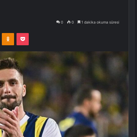
0
0
1 dakika okuma süresi
VKontakte
Odnoklassniki
Pocket