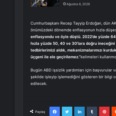
Ağustos 6, 2026
Cumhurbaşkanı Recep Tayyip Erdoğan, dün AK P
önümüzdeki dönemde enflasyonun hızla düşec
enflasyondu ve öyle düştü. 2022’de yüzde 64
hızla yüzde 50, 40 ve 30’lara doğru ineceğini
tedbirlerimizi aldık, mekanizmalarımızı kurduk
üçgeni ile ele geçirilemez.”
kelimeleri kullanmış
Bugün ABD işsizlik yardımları için başvurular 
şekilde işleyip işlemediğini gösteren bir bilgi o
edilecek.
Facebook
Twitter
LinkedIn
Tumblr
Pint
Paylaş