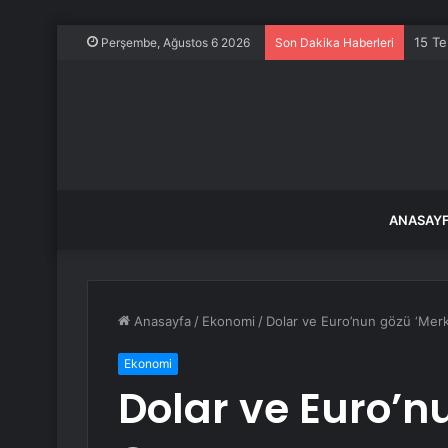
15 Te
Perşembe, Ağustos 6 2026
Son Dakika Haberleri
ANASAY
Anasayfa
/
Ekonomi
/
Dolar ve Euro’nun gözü ‘Mer
Ekonomi
Dolar ve Euro’n