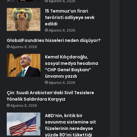
Ağustos 6, 2026
15 Temmuz’un firari
teröristi adliyeye sevk
edildi
Ağustos 6, 2026
GlobalFoundries hisseleri neden düşüyor?
Ağustos 6, 2026
Kemal Kılıçdaroğlu,
sosyal medya hesabına
“CHP Genel Başkanı”
ünvanını yazdı
Ağustos 6, 2026
Çin: Suudi Arabistan’daki Sivil Tesislere
Yönelik Saldırılara Karşıyız
Ağustos 6, 2026
ABD’nin, kritik bir
savunma sistemine ait
füzelerinin neredeyse
yüzde 80’ini tükettiği