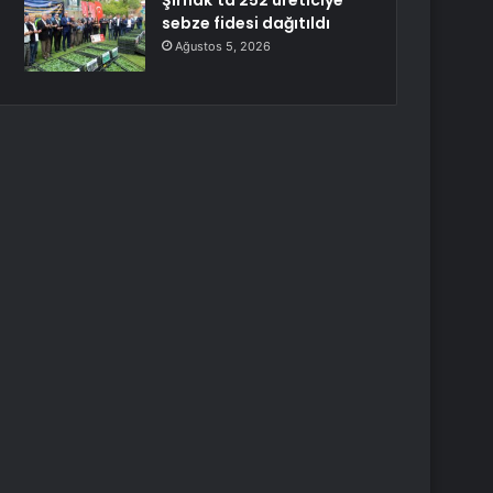
Şırnak’ta 252 üreticiye
sebze fidesi dağıtıldı
Ağustos 5, 2026