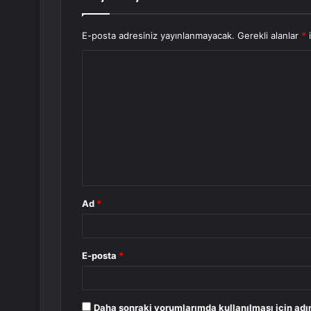
E-posta adresiniz yayınlanmayacak.
Gerekli alanlar
*
i
Y
o
r
u
m
*
Ad
*
E-posta
*
Daha sonraki yorumlarımda kullanılması için adı