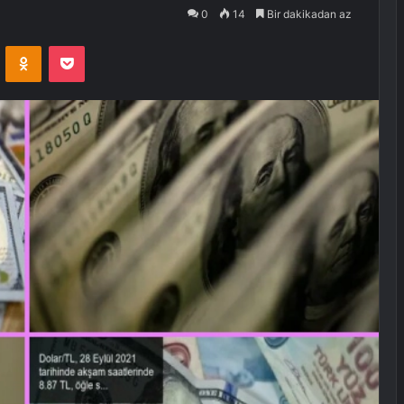
0
14
Bir dakikadan az
VKontakte
Odnoklassniki
Pocket