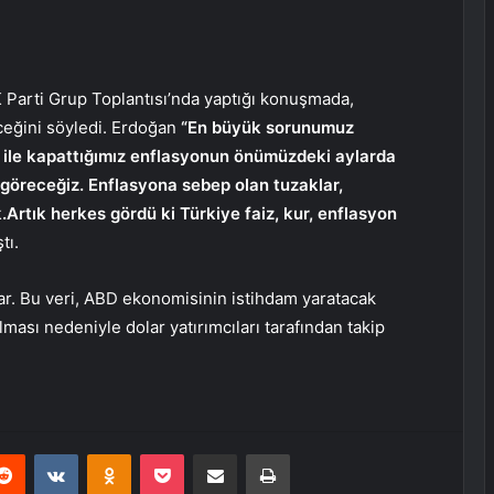
arti Grup Toplantısı’nda yaptığı konuşmada,
eğini söyledi. Erdoğan
“En büyük sorunumuz
 ile kapattığımız enflasyonun önümüzdeki aylarda
 göreceğiz. Enflasyona sebep olan tuzaklar,
.Artık herkes gördü ki Türkiye faiz, kur, enflasyon
tı.
var. Bu veri, ABD ekonomisinin istihdam yaratacak
lması nedeniyle dolar yatırımcıları tarafından takip
erest
Reddit
VKontakte
Odnoklassniki
Pocket
E-Posta ile paylaş
Yazdır