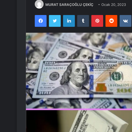
MURAT SARAÇOĞLU ÇEKİÇ
Ocak 20, 2023
Facebook
Twitter
LinkedIn
Tumblr
Pinterest
Reddit