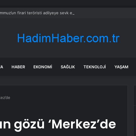
mmuz’un firari teröristi adliyeye sevk edildi
FA
HABER
EKONOMI
SAĞLIK
TEKNOLOJI
YAŞAM
kez’de
un gözü ‘Merkez’de