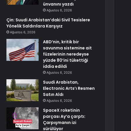
ünvanını yazdı
Ağustos 6, 2026
Çin: Suudi Arabistan’daki Sivil Tesislere
Yönelik Saldırılara Karşıyız
Ağustos 6, 2026
ABD’nin, kritik bir
savunma sistemine ait
füzelerinin neredeyse
yüzde 80’ini tükettiği
iddia edildi
Ağustos 6, 2026
Suudi Arabistan,
Electronic Arts’ı Resmen
Satın Aldı
Ağustos 6, 2026
SpaceX roketinin
parçası Ay’a çarptı:
Çarpışmanın izi
sürülüyor