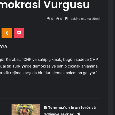
mokrasi Vurgusu
0
0
1 dakika okuma süresi
VKontakte
Odnoklassniki
Pocket
KAYA
ür Karabat, “CHP’ye sahip çıkmak, bugün sadece CHP
, artık
Türkiye
‘de demokrasiye sahip çıkmak anlamına
okratik rejime karşı da bir ‘dur’ demek anlamına geliyor”
15 Temmuz’un firari teröristi
adliyeye sevk edildi