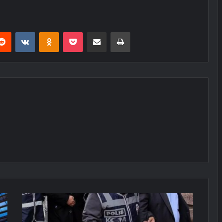
erest
Reddit
VKontakte
Odnoklassniki
Pocket
E-Posta ile paylaş
Yazdır