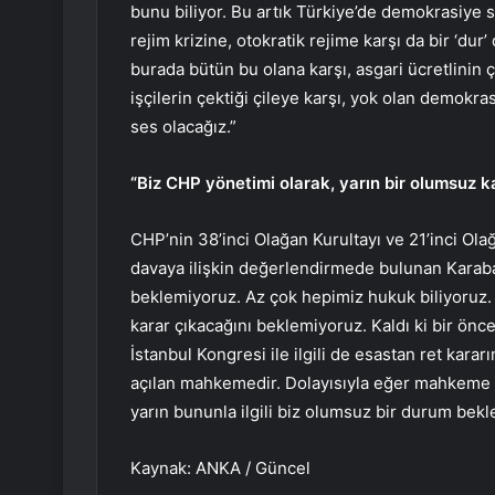
bunu biliyor. Bu artık Türkiye’de demokrasiye s
rejim krizine, otokratik rejime karşı da bir ‘du
burada bütün bu olana karşı, asgari ücretlinin çe
işçilerin çektiği çileye karşı, yok olan demokr
ses olacağız.”
“Biz CHP yönetimi olarak, yarın bir olumsuz 
CHP’nin 38’inci Olağan Kurultayı ve 21’inci Ola
davaya ilişkin değerlendirmede bulunan Karaba
beklemiyoruz. Az çok hepimiz hukuk biliyoruz.
karar çıkacağını beklemiyoruz. Kaldı ki bir ön
İstanbul Kongresi ile ilgili de esastan ret kara
açılan mahkemedir. Dolayısıyla eğer mahkeme bir
yarın bununla ilgili biz olumsuz bir durum bek
Kaynak: ANKA / Güncel