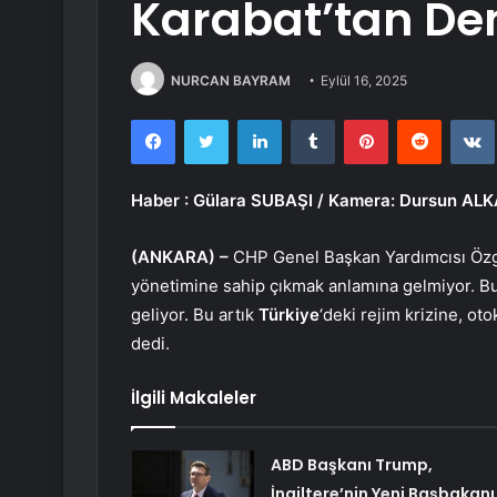
Karabat’tan De
NURCAN BAYRAM
Eylül 16, 2025
Facebook
Twitter
LinkedIn
Tumblr
Pinterest
Reddit
Haber
: Gülara SUBAŞI / Kamera: Dursun AL
(ANKARA) –
CHP Genel Başkan Yardımcısı Özg
yönetimine sahip çıkmak anlamına gelmiyor. Bu
geliyor. Bu artık
Türkiye
‘deki rejim krizine, ot
dedi.
İlgili Makaleler
ABD Başkanı Trump,
İngiltere’nin Yeni Başbakanı