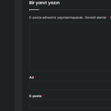
Bir yanıt yazın
E-posta adresiniz yayınlanmayacak.
Gerekli alanlar
*
i
Y
o
r
u
m
*
Ad
*
E-posta
*