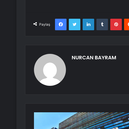
Facebook
Twitter
LinkedIn
Tumblr
Pint
Paylaş
NURCAN BAYRAM