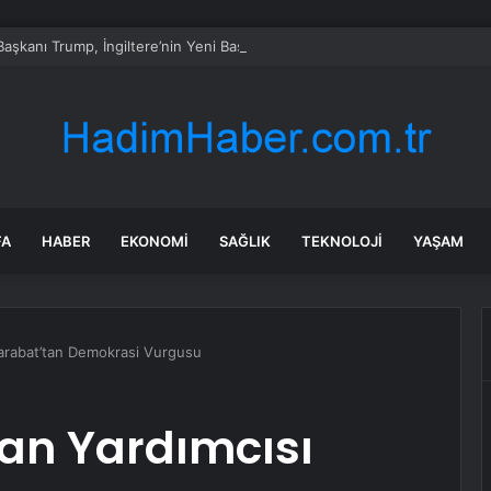
aşkanı Trump, İngiltere’nin Yeni Başbakanı Burnham ile Telefonda Görü
FA
HABER
EKONOMI
SAĞLIK
TEKNOLOJI
YAŞAM
arabat’tan Demokrasi Vurgusu
an Yardımcısı