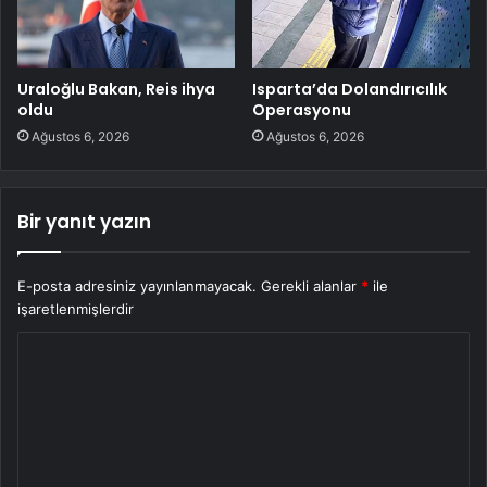
Uraloğlu Bakan, Reis ihya
Isparta’da Dolandırıcılık
oldu
Operasyonu
Ağustos 6, 2026
Ağustos 6, 2026
Bir yanıt yazın
E-posta adresiniz yayınlanmayacak.
Gerekli alanlar
*
ile
işaretlenmişlerdir
Y
o
r
u
m