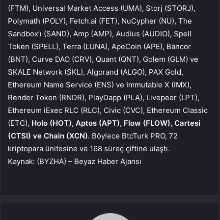
(FTM), Universal Market Access (UMA), Storj (STORJ),
Polymath (POLY), Fetch.ai (FET), NuCypher (NU), The
Sandbox’ı (SAND), Amp (AMP), Audius (AUDIO), Spell
Token (SPELL), Terra (LUNA), ApeCoin (APE), Bancor
(BNT), Curve DAO (CRV), Quant (QNT), Golem (GLM) ve
SKALE Network (SKL), Algorand (ALGO), PAX Gold,
Ethereum Name Service (ENS) ve Immutable X (IMX),
Render Token (RNDR), PlayDapp (PLA), Livepeer (LPT),
Ethereum iExec RLC (RLC), Civic (CVC),
Ethereum Classic
(ETC)
,
Holo (HOT), Aptos (APT), Flow (FLOW), Cartesi
(CTSI) ve Chain (XCN).
Böylece BtcTurk PRO, 72
kriptopara ünitesine ve 168 süreç çiftine ulaştı.
Kaynak: (BYZHA) – Beyaz Haber Ajansı