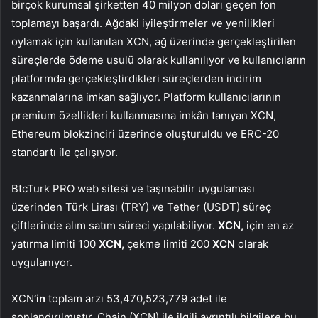
birçok kurumsal şirketten 40 milyon doları geçen fon
toplamayı başardı. Ağdaki iyileştirmeler ve yenilikleri
oylamak için kullanılan XCN, ağ üzerinde gerçekleştirilen
süreçlerde ödeme usulü olarak kullanılıyor ve kullanıcıların
platformda gerçekleştirdikleri süreçlerden indirim
kazanmalarına imkan sağlıyor. Platform kullanıcılarının
premium özellikleri kullanmasına imkân tanıyan XCN,
Ethereum blokzinciri üzerinde oluşturuldu ve ERC-20
standartı ile çalışıyor.
BtcTurk PRO web sitesi ve taşınabilir uygulaması
üzerinden Türk Lirası (TRY) ve Tether (USDT) süreç
çiftlerinde alım satım süreci yapılabiliyor.
XCN,
için en az
yatırma limiti 100
XCN,
çekme limiti 200
XCN
o
larak
uygulanıyor.
XCN
’in
toplam arzı 53,470,523,779 adet ile
sonlandırılmıştır. Chain (XCN) ile ilgili ayrıntılı bilgilere
bu