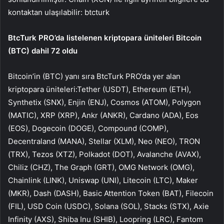
kontaktan ulaşılabilir: btcturk
BtcTurk PRO’da listelenen kriptopara üniteleri Bitcoin
(BTC) dahil 72 oldu
Bitcoin’in (BTC) yanı sıra BtcTurk PRO’da yer alan
kriptopara üniteleri:Tether (USDT), Ethereum (ETH),
Synthetix (SNX), Enjin (ENJ), Cosmos (ATOM), Polygon
(MATIC), XRP (XRP), Ankr (ANKR), Cardano (ADA), Eos
(EOS), Dogecoin (DOGE), Compound (COMP),
Decentraland (MANA), Stellar (XLM), Neo (NEO), TRON
(TRX), Tezos (XTZ), Polkadot (DOT), Avalanche (AVAX),
Chiliz (CHZ), The Graph (GRT), OMG Network (OMG),
Chainlink (LINK), Uniswap (UNI), Litecoin (LTC), Maker
(MKR), Dash (DASH), Basic Attention Token (BAT), Filecoin
(FIL), USD Coin (USDC), Solana (SOL), Stacks (STX), Axie
Infinity (AXS), Shiba Inu (SHIB), Loopring (LRC), Fantom