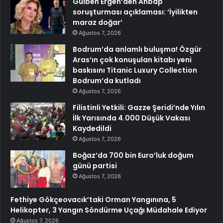
Gülben Ergen’den Ahbap
soruşturması açıklaması: ‘İyilikten
maraz doğar’
Ağustos 7, 2026
Bodrum’da anlamlı buluşma! Özgür
Aras’ın çok konuşulan kitabı yeni
baskısını Titanic Luxury Collection
Bodrum’da kutladı
Ağustos 7, 2026
Filistinli Yetkili: Gazze Şeridi’nde Yılın
İlk Yarısında 4.000 Düşük Vakası
Kaydedildi
Ağustos 7, 2026
Boğaz’da 700 bin Euro’luk doğum
günü partisi
Ağustos 7, 2026
Fethiye Gökçeovacık’taki Orman Yangınına, 5
Helikopter, 3 Yangın Söndürme Uçağı Müdahale Ediyor
Ağustos 7, 2026