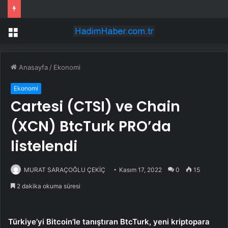
Yeni Parti’yi kuran Özgür Özel’e hemşehrisinden soğuk duş
Menü
Anasayfa
/
Ekonomi
Ekonomi
Cartesi (CTSI) ve Chain
(XCN) BtcTurk PRO’da
listelendi
MURAT SARAÇOĞLU ÇEKİÇ
Kasım 17, 2022
0
15
2 dakika okuma süresi
Türkiye’yi Bitcoin’le tanıştıran BtcTurk, yeni kriptopara