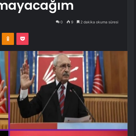
utmayacağım
0
9
2 dakika okuma süresi
VKontakte
Odnoklassniki
Pocket