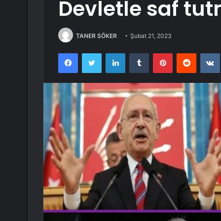
Devletle saf t
TANER SÖKER
Şubat 21, 2023
Facebook
Twitter
LinkedIn
Tumblr
Pinterest
Reddit