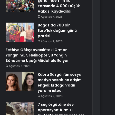
Şeridi’nde Yılın İlk
Yarısında 4.000 Düşük
Vakası Kaydedildi
Ağustos 7, 2026
Boğaz’da 700 bin
Euro’luk doğum günü
partisi
Ağustos 7, 2026
Fethiye Gökçeovacık’taki Orman
Yangınına, 5 Helikopter, 3 Yangın
Söndürme Uçağı Müdahale Ediyor
Ağustos 7, 2026
Kübra Süzgün’ün sosyal
medya hesabına erişim
engeli: Erdoğan’dan
yardım istedi
Ağustos 7, 2026
7 suç örgütüne dev
operasyon: Kırmızı