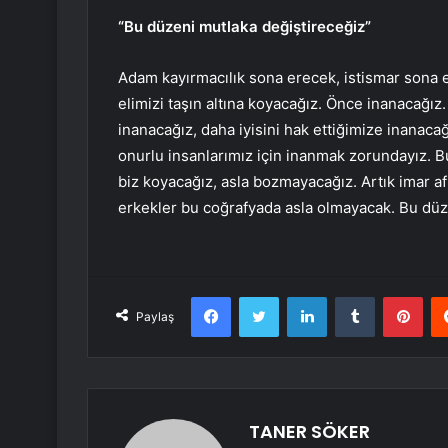
“Bu düzeni mutlaka değiştireceğiz”
Adam kayırmacılık sona erecek, istismar sona e
elimizi taşın altına koyacağız. Önce inanacağız
inanacağız, daha iyisini hak ettiğimize inana
onurlu insanlarımız için inanmak zorundayız. Bu
biz koyacağız, asla bozmayacağız. Artık imar 
erkekler bu coğrafyada asla olmayacak. Bu düz
Facebook
Twitter
LinkedIn
Tumblr
Pint
Paylaş
TANER SÖKER