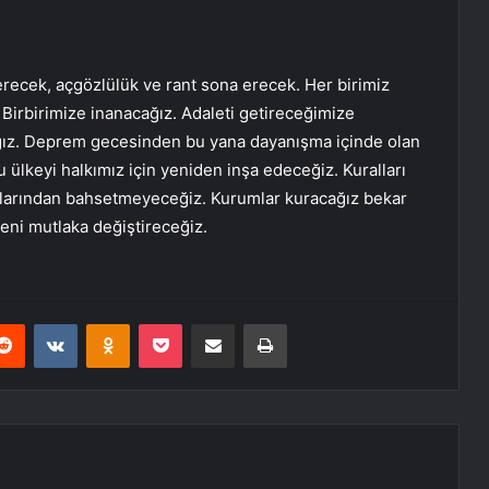
recek, açgözlülük ve rant sona erecek. Her birimiz
. Birbirimize inanacağız. Adaleti getireceğimize
cağız. Deprem gecesinden bu yana dayanışma içinde olan
 ülkeyi halkımız için yeniden inşa edeceğiz. Kuralları
aflarından bahsetmeyeceğiz. Kurumlar kuracağız bekar
eni mutlaka değiştireceğiz.
erest
Reddit
VKontakte
Odnoklassniki
Pocket
E-Posta ile paylaş
Yazdır