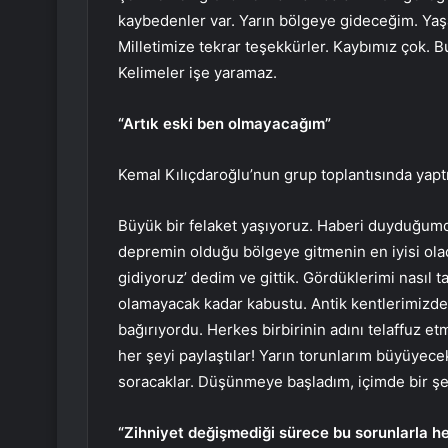
kaybedenler var. Yarın bölgeye gideceğim. Yaşa
Milletimize tekrar teşekkürler. Kaybımız ço
Kelimeler işe yaramaz.
“Artık eski ben olmayacağım”
Kemal Kılıçdaroğlu’nun grup toplantısında yaptı
Büyük bir felaket yaşıyoruz. Haberi duyduğum
depremin olduğu bölgeye gitmenin en iyisi olac
gidiyoruz’ dedim ve gittik. Gördüklerimi nasıl
olamayacak kadar kabustu. Antik kentlerimizde
bağırıyordu. Herkes birbirinin adını telaffuz 
her şeyi paylaştılar! Yarın torunlarım büyüyec
soracaklar. Düşünmeye başladım, içimde bir şey
“Zihniyet değişmediği sürece bu sorunlarla h