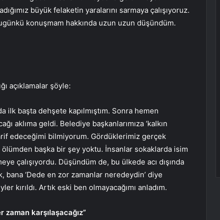
dığımız büyük felaketin yaralarını sarmaya çalışıyoruz.
k. Bugünkü konuşmam hakkında uzun uzun düşündüm.
ğı açıklamalar şöyle:
da ilk başta dehşete kapılmıştım. Sonra hemen
ağı aklıma geldi. Belediye başkanlarımıza ‘kalkın
 tarif edeceğimi bilmiyorum. Gördüklerimiz gerçek
 ölümden başka bir şey yoktu. İnsanlar sokaklarda isim
etmeye çalışıyordu. Düşündüm de, bu ülkede acı dışında
ek, bana ‘Dede en zor zamanlar neredeydin’ diye
ler kırıldı. Artık eski ben olmayacağımı anladım.
er zaman karşılaşacağız”