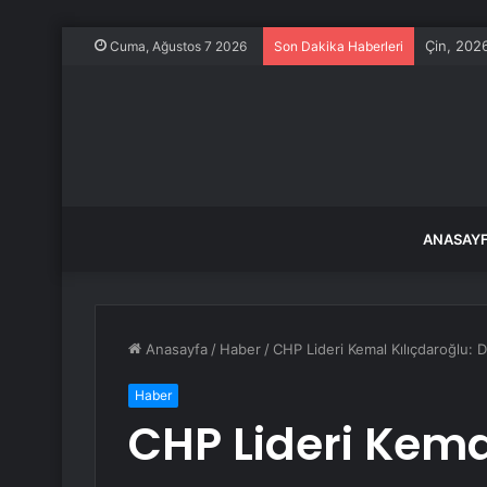
Çin, 2026
Cuma, Ağustos 7 2026
Son Dakika Haberleri
ANASAY
Anasayfa
/
Haber
/
CHP Lideri Kemal Kılıçdaroğlu: 
Haber
CHP Lideri Kema