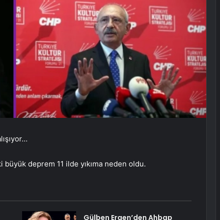
alışıyor…
i büyük deprem 11 ilde yıkıma neden oldu.
Gülben Ergen’den Ahbap