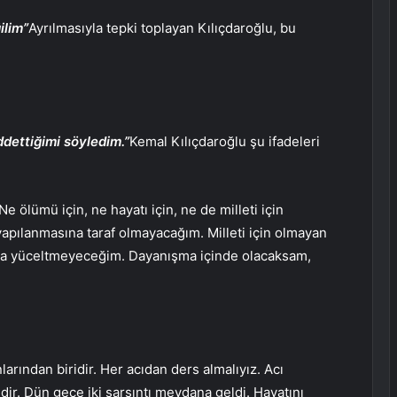
ilim”
Ayrılmasıyla tepki toplayan Kılıçdaroğlu, bu
ddettiğimi söyledim.”
Kemal Kılıçdaroğlu şu ifadeleri
 ölümü için, ne hayatı için, ne de milleti için
 yapılanmasına taraf olmayacağım. Milleti için olmayan
asla yüceltmeyeceğim. Dayanışma içinde olacaksam,
rından biridir. Her acıdan ders almalıyız. Acı
ir. Dün gece iki sarsıntı meydana geldi. Hayatını