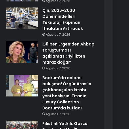
Ağustos 7, 2026
Çin, 2026-2030
Döneminde İleri
Teknoloji Ekipman
İthalatını Artıracak
Ağustos 7, 2026
Gülben Ergen’den Ahbap
soruşturması
açıklaması: ‘İyilikten
maraz doğar’
Ağustos 7, 2026
Bodrum’da anlamlı
buluşma! Özgür Aras’ın
çok konuşulan kitabı
yeni baskısını Titanic
Luxury Collection
Bodrum’da kutladı
Ağustos 7, 2026
Filistinli Yetkili: Gazze