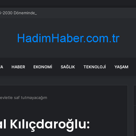
-2030 Döneminde İleri Teknoloji Ekipman İthalatını Artıracak
FA
HABER
EKONOMI
SAĞLIK
TEKNOLOJI
YAŞAM
Devletle saf tutmayacağım
l Kılıçdaroğlu: