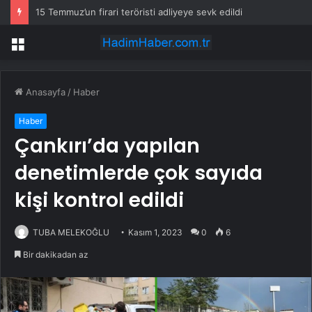
15 Temmuz’un firari teröristi adliyeye sevk edildi
Menü
Anasayfa
/
Haber
Haber
Çankırı’da yapılan
denetimlerde çok sayıda
kişi kontrol edildi
TUBA MELEKOĞLU
Kasım 1, 2023
0
6
Bir dakikadan az