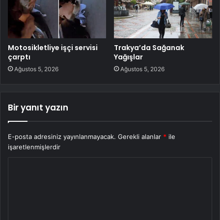
Motosikletliye işçi servisi
Trakya’da Sağanak
çarptı
Yağışlar
Ağustos 5, 2026
Ağustos 5, 2026
Bir yanıt yazın
E-posta adresiniz yayınlanmayacak.
Gerekli alanlar
*
ile
işaretlenmişlerdir
Y
o
r
u