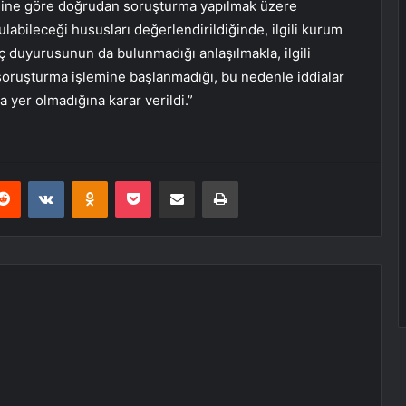
iğine göre doğrudan soruşturma yapılmak üzere
abileceği hususları değerlendirildiğinde, ilgili kurum
uç duyurusunun da bulunmadığı anlaşılmakla, ilgili
soruşturma işlemine başlanmadığı, bu nedenle iddialar
 yer olmadığına karar verildi.”
erest
Reddit
VKontakte
Odnoklassniki
Pocket
E-Posta ile paylaş
Yazdır