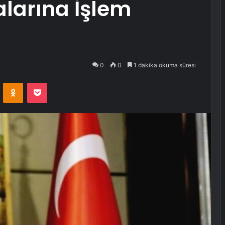
alarına İşlem
0
0
1 dakika okuma süresi
VKontakte
Odnoklassniki
Pocket