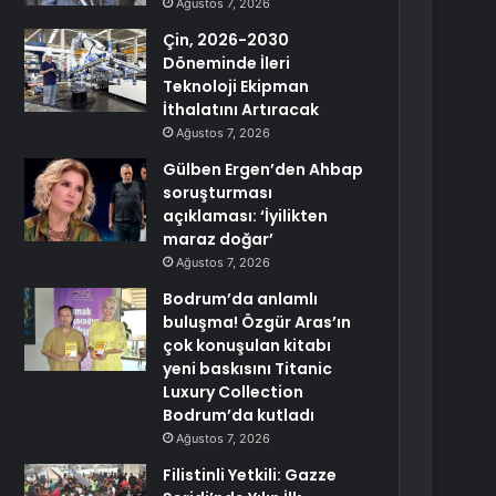
Ağustos 7, 2026
Çin, 2026-2030
Döneminde İleri
Teknoloji Ekipman
İthalatını Artıracak
Ağustos 7, 2026
Gülben Ergen’den Ahbap
soruşturması
açıklaması: ‘İyilikten
maraz doğar’
Ağustos 7, 2026
Bodrum’da anlamlı
buluşma! Özgür Aras’ın
çok konuşulan kitabı
yeni baskısını Titanic
Luxury Collection
Bodrum’da kutladı
Ağustos 7, 2026
Filistinli Yetkili: Gazze