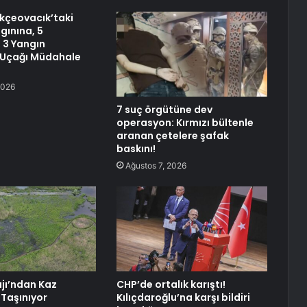
kçeovacık’taki
ınına, 5
, 3 Yangın
Uçağı Müdahale
2026
7 suç örgütüne dev
operasyon: Kırmızı bültenle
aranan çetelere şafak
baskını!
Ağustos 7, 2026
jı’ndan Kaz
CHP’de ortalık karıştı!
 Taşınıyor
Kılıçdaroğlu’na karşı bildiri