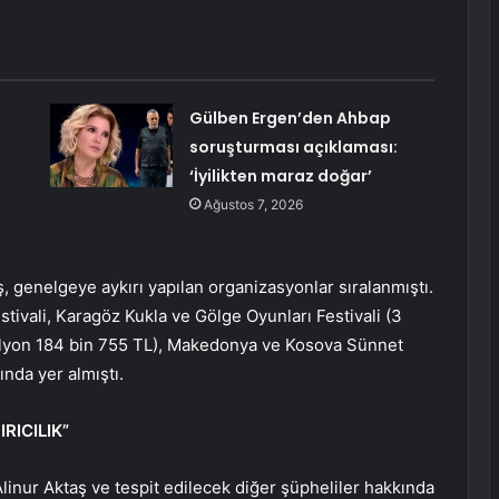
Gülben Ergen’den Ahbap
soruşturması açıklaması:
‘İyilikten maraz doğar’
Ağustos 7, 2026
ş, genelgeye aykırı yapılan organizasyonlar sıralanmıştı.
stivali, Karagöz Kukla ve Gölge Oyunları Festivali (3
 milyon 184 bin 755 TL), Makedonya ve Kosova Sünnet
nda yer almıştı.
RICILIK”
inur Aktaş ve tespit edilecek diğer şüpheliler hakkında