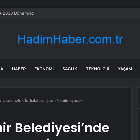
-2030 Döneminde İleri Teknoloji Ekipman İthalatını Artıracak
FA
HABER
EKONOMI
SAĞLIK
TEKNOLOJI
YAŞAM
 Usulsüzlük İddialarına İşlem Yapılmayacak
r Belediyesi’nde