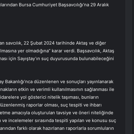
çlarından Bursa Cumhuriyet Başsavcılığı’na 29 Aralık
n savcılık, 22 Şubat 2024 tarihinde Aktaş ve diğer
pılmasına yer olmadığına” karar verdi. Başsavcılık, Aktaş
ması için Sayıştay’ın suç duyurusunda bulunabileceğini
ştay Bakanlığı’nca düzenlenen ve sonuçları yayınlanarak
akların etkin ve verimli kullanılmasının sağlanması ile
darelere yol gösterici nitelik taşıması, bunların
üzenlenmiş raporlar olması, suç tespiti ve ihbarı
etme amacıyla oluşturulan tavsiye ve öneri niteliğinde
m ve incelemeler sırasında tespiti yapılan ve konusu suç
arından farklı olarak hazırlanan raporlarla sorumluların