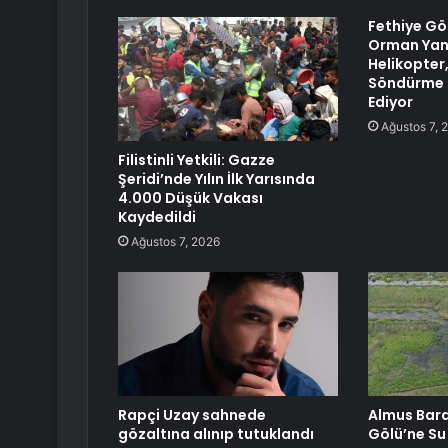
Fethiye Gö
Orman Yang
Helikopter
Söndürme 
Ediyor
Ağustos 7, 
Filistinli Yetkili: Gazze
Şeridi’nde Yılın İlk Yarısında
4.000 Düşük Vakası
Kaydedildi
Ağustos 7, 2026
Rapçi Uzay sahnede
Almus Bara
gözaltına alınıp tutuklandı
Gölü’ne Su