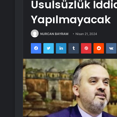
Usulsüzlük İddi
Yapılmayacak
NURCAN BAYRAM
Nisan 21, 2024
Facebook
Twitter
LinkedIn
Tumblr
Pinterest
Reddit