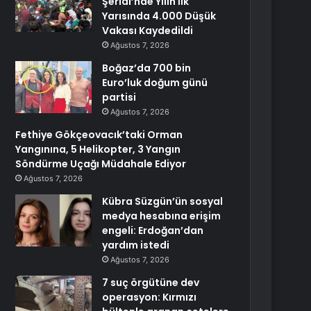
Şeridi’nde Yılın İlk
Yarısında 4.000 Düşük
Vakası Kaydedildi
Ağustos 7, 2026
Boğaz’da 700 bin
Euro’luk doğum günü
partisi
Ağustos 7, 2026
Fethiye Gökçeovacık’taki Orman
Yangınına, 5 Helikopter, 3 Yangın
Söndürme Uçağı Müdahale Ediyor
Ağustos 7, 2026
Kübra Süzgün’ün sosyal
medya hesabına erişim
engeli: Erdoğan’dan
yardım istedi
Ağustos 7, 2026
7 suç örgütüne dev
operasyon: Kırmızı