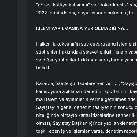
“görevi kötüye kullanma” ve “dolandırıcılık” su
2022 tarihinde suç duyurusunda bulunmuştu.
İŞLEM YAPILMASINA YER OLMADIĞINA…
Halkçı Hukukçular’ın suç duyurusunu işleme ala
şüpheliler hakkındaki şikayetle ilgili “işlem ya
ve diğer şüpheliler hakkında soruşturma yapıl
belirtti.
Kararda, özetle şu ifadelere yer verildi; “Sayı
kamuoyuna açıklanan denetim raporlarının, kayn
mali işlem ve eylemlerin yerine getirilmesinde i
Sayıştay’ın genel denetim faaliyetinin sonucu d
niteliğinde olmayıp kamu idarelerine rehberlik 
olması, Sayıştay Başkanlığı’nca yapılan deneti
teşkil eden iş ve işlemler varsa, denetim raporl