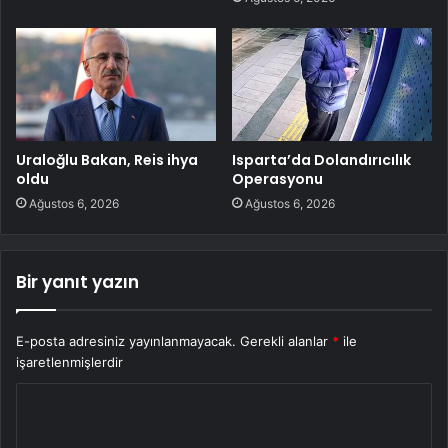
Uraloğlu Bakan, Reis ihya
Isparta’da Dolandırıcılık
oldu
Operasyonu
Ağustos 6, 2026
Ağustos 6, 2026
Bir yanıt yazın
E-posta adresiniz yayınlanmayacak.
Gerekli alanlar
*
ile
işaretlenmişlerdir
Y
o