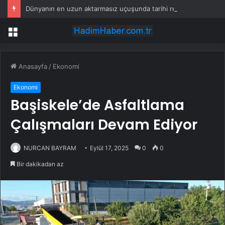
Dünyanın en uzun aktarmasız uçuşunda tarihi rekor: 24 saatten fazla havada kaldılar
Menü
Anasayfa
/
Ekonomi
Ekonomi
Başiskele’de Asfaltlama
Çalışmaları Devam Ediyor
NURCAN BAYRAM
Eylül 17, 2025
0
0
Bir dakikadan az