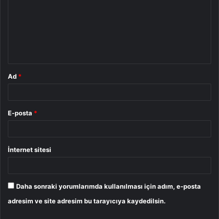
r
u
m
*
Ad
*
E-posta
*
İnternet sitesi
Daha sonraki yorumlarımda kullanılması için adım, e-posta
adresim ve site adresim bu tarayıcıya kaydedilsin.