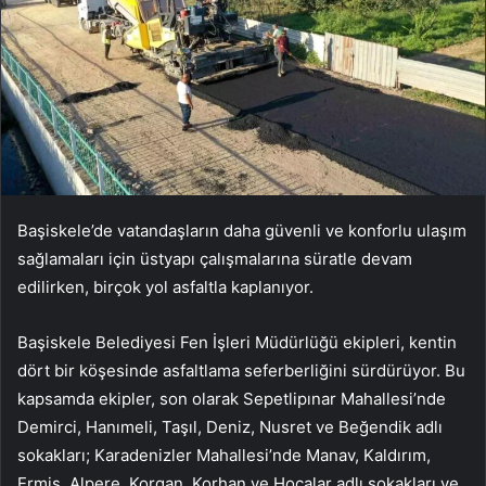
Başiskele’de vatandaşların daha güvenli ve konforlu ulaşım
sağlamaları için üstyapı çalışmalarına süratle devam
edilirken, birçok yol asfaltla kaplanıyor.
Başiskele Belediyesi Fen İşleri Müdürlüğü ekipleri, kentin
dört bir köşesinde asfaltlama seferberliğini sürdürüyor. Bu
kapsamda ekipler, son olarak Sepetlipınar Mahallesi’nde
Demirci, Hanımeli, Taşıl, Deniz, Nusret ve Beğendik adlı
sokakları; Karadenizler Mahallesi’nde Manav, Kaldırım,
Ermiş, Alpere, Korgan, Korhan ve Hocalar adlı sokakları ve