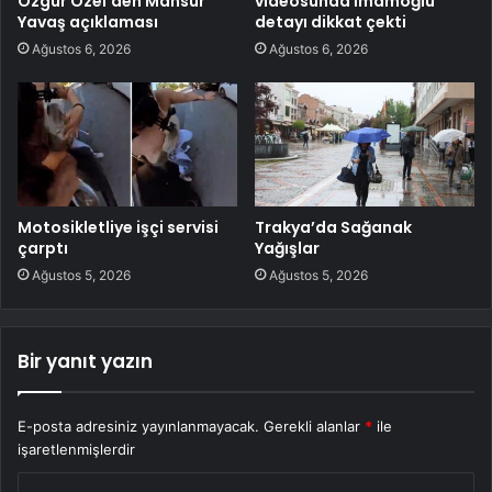
Özgür Özel’den Mansur
videosunda İmamoğlu
Yavaş açıklaması
detayı dikkat çekti
Ağustos 6, 2026
Ağustos 6, 2026
Motosikletliye işçi servisi
Trakya’da Sağanak
çarptı
Yağışlar
Ağustos 5, 2026
Ağustos 5, 2026
Bir yanıt yazın
E-posta adresiniz yayınlanmayacak.
Gerekli alanlar
*
ile
işaretlenmişlerdir
Y