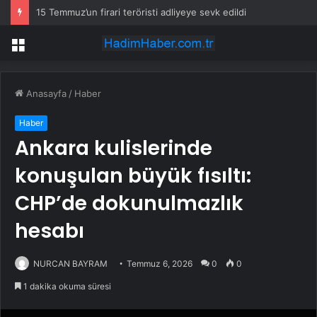
15 Temmuz’un firari teröristi adliyeye sevk edildi
Menü
Anasayfa
/
Haber
Haber
Ankara kulislerinde
konuşulan büyük fısıltı:
CHP’de dokunulmazlık
hesabı
NURCAN BAYRAM
Temmuz 6, 2026
0
0
1 dakika okuma süresi