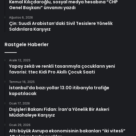
Kemal Kılıçdaroğlu, sosyal medya hesabına “CHP
Genel Başkanı” ünvanını yazdı
Ağustos 6, 2026
Çin: Suudi Arabistan’daki Sivil Tesislere Yönelik
Saldırılara Karşıyız
Rastgele Haberler
Aralık 12, 2025
Yapay zekâ ve renkli tasarımıyla çocukların yeni
favorisi: ttec Kidi Pro Akıllı Çocuk Saati
Temmuz 16, 2025
İstanbul’da bazı yollar 13.00 itibarıyla trafiğe
kapatılacak
Ocak 17, 2026
Dışişleri Bakanı Fidan: İran’a Yönelik Bir Askeri
Müdahaleye Karşıyız
Ocak 29, 2026
Altı büyük Avrupa ekonomisinin bakanları “iki vitesli”