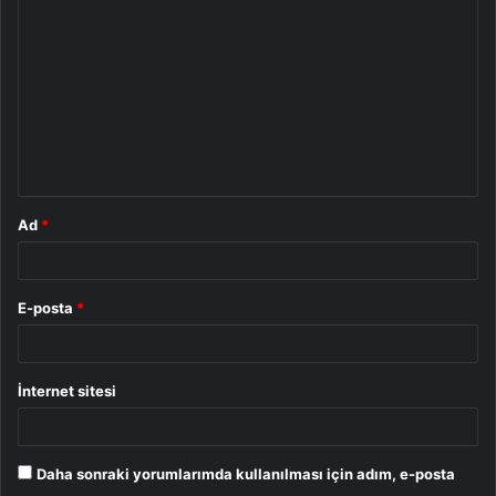
o
r
u
m
*
Ad
*
E-posta
*
İnternet sitesi
Daha sonraki yorumlarımda kullanılması için adım, e-posta