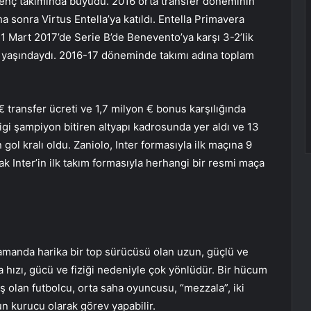
genç takımında büyüdü. 2016 orta transfer döneminin
 sonra Virtus Entella’ya katıldı. Entella Primavera
1 Mart 2017’de Serie B’de Benevento’ya karşı 3-2’lik
17 yaşındaydı. 2016-17 döneminde takımı adına toplam
€ transfer ücreti ve 1,7 milyon € bonus karşılığında
igi şampiyon bitiren altyapı kadrosunda yer aldı ve 13
ol kralı oldu. Zaniolo, Inter formasıyla ilk maçına 9
k Inter’in ilk takım formasıyla herhangi bir resmi maça
zamanda harika bir top sürücüsü olan uzun, güçlü ve
ışma hızı, gücü ve fiziği nedeniyle çok yönlüdür. Bir hücum
 olan futbolcu, orta saha oyuncusu, “mezzala”, iki
n kurucu olarak görev yapabilir.