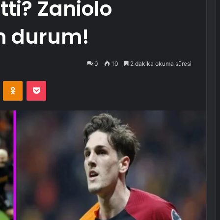
tti? Zaniolo
on durum!
0
10
2 dakika okuma süresi
VKontakte
Odnoklassniki
Pocket