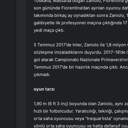
Toskana, Massa’da doğan Zaniolo, Fiorentina 
son gününde Fiorentina’dan ayrılan oyuncu daha
takımında birkaç ay oynadıktan sonra Zaniolo, 1
galibiyetle ilk profesyonel maçına çıktığında 
yedi maça çıktı.
5 Temmuz 2017’de Inter, Zaniolo ile 1,8 milyon 
sözleşme imzaladıklarını duyurdu. 2017-18’de l
gol atarak Campionato Nazionale Primavera’nın g
Temmuz 2017’de bir hazırlık maçında çıktı. Anca
çıkmadı.
oyun tarzı
1,90 m (6 ft 3 inç) boyunda olan Zaniolo, aynı 
hızlı bir futbolcudur. Yaratıcılığı, tekniği, çal
orta saha oyuncusu veya “trequartista” oynamış
yönlü orta saha oyuncusu ve hatta defansif oyu