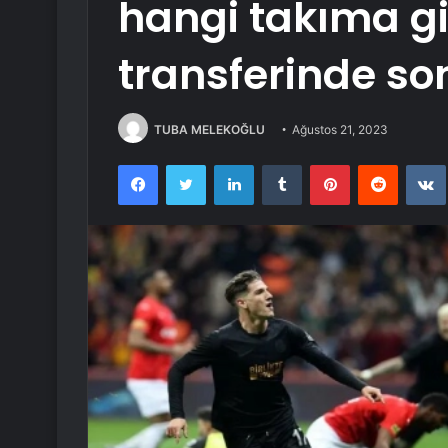
hangi takıma gi
transferinde s
TUBA MELEKOĞLU
Ağustos 21, 2023
Facebook
Twitter
LinkedIn
Tumblr
Pinterest
Reddit