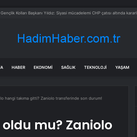
’ndan AKP’ye geçen belediye başkanlarına tepki
FA
HABER
EKONOMI
SAĞLIK
TEKNOLOJI
YAŞAM
lo hangi takıma gitti? Zaniolo transferinde son durum!
r oldu mu? Zaniolo