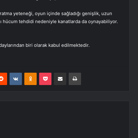
ratma yeteneği, oyun içinde sağladığı genişlik, uzun
ğı hücum tehdidi nedeniyle kanatlarda da oynayabiliyor.
daylarından biri olarak kabul edilmektedir.
erest
Reddit
VKontakte
Odnoklassniki
Pocket
E-Posta ile paylaş
Yazdır