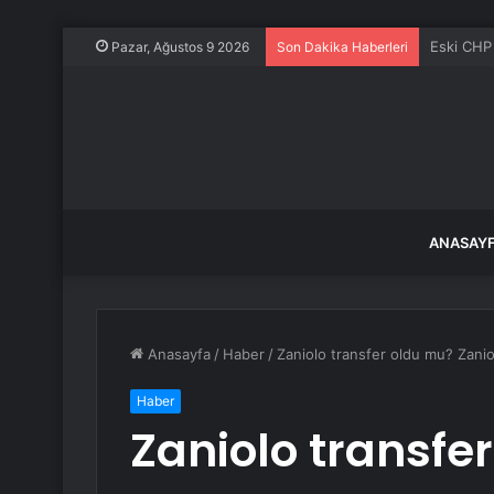
İmamoğlu
Pazar, Ağustos 9 2026
Son Dakika Haberleri
ANASAY
Anasayfa
/
Haber
/
Zaniolo transfer oldu mu? Zanio
Haber
Zaniolo transfe