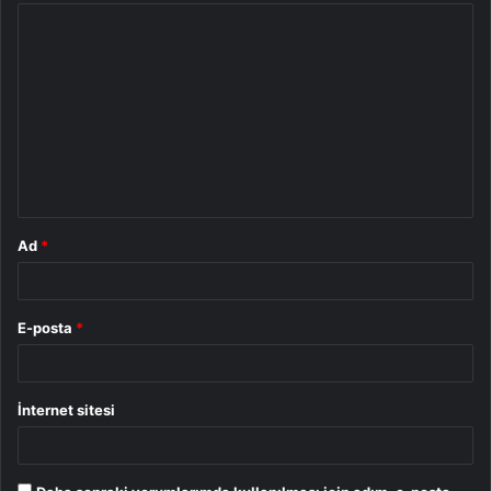
Y
o
r
u
m
*
Ad
*
E-posta
*
İnternet sitesi