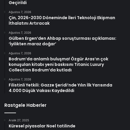
Geçirildi
Ağustos 7, 2026
Çin, 2026-2030 Döneminde İleri Teknoloji Ekipman
İthalatını Artıracak
Ağustos 7, 2026
Gülben Ergen’den Ahbap soruşturması açıklaması:
‘İyilikten maraz doğar’
Ağustos 7, 2026
Bodrum’da anlamlı buluşma! Özgür Aras’ın çok
konuşulan kitabı yeni baskısını Titanic Luxury
Collection Bodrum’da kutladı
Ağustos 7, 2026
Filistinli Yetkili: Gazze Şeridi’nde Yılın İlk Yarısında
4.000 Düşük Vakası Kaydedildi
Rastgele Haberler
Aralık 27, 2025
Küresel piyasalar Noel tatilinde