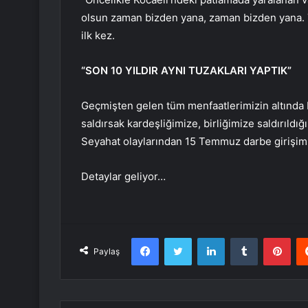
olsun zaman bizden yana, zaman bizden yana. Tü
ilk kez.
“SON 10 YILDIR AYNI TUZAKLARI YAPTIK”
Geçmişten gelen tüm menfaatlerimizin altında 
saldırsak kardeşliğimize, birliğimize saldırıldığ
Seyahat olaylarından 15 Temmuz darbe girişimi
Detaylar geliyor…
Facebook
Twitter
LinkedIn
Tumblr
Pint
Paylaş