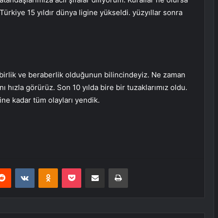
rkiye 15 yıldır dünya ligine yükseldi. yüzyıllar sonra
birlik ve beraberlik olduğunun bilincindeyiz. Ne zaman
ını hızla görürüz. Son 10 yılda bire bir tuzaklarımız oldu.
ne kadar tüm olayları yendik.
erest
Reddit
VKontakte
Odnoklassniki
Pocket
E-Posta ile paylaş
Yazdır