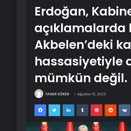
Erdoğan, Kabine
açıklamalarda 
Akbelen’deki 
hassasiyetiyle
mümkün değil.
TANER SÖKER
Ağustos 10, 2023
Facebook
Twitter
LinkedIn
Tumblr
Pinterest
Reddit