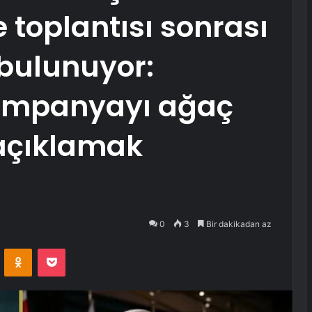
 toplantısı sonrası
bulunuyor:
kampanyayı ağaç
 açıklamak
0
3
Bir dakikadan az
VKontakte
Odnoklassniki
Pocket