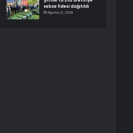
Şırnak’ta 252 üreticiye
sebze fidesi dağıtıldı
Ağustos 5, 2026