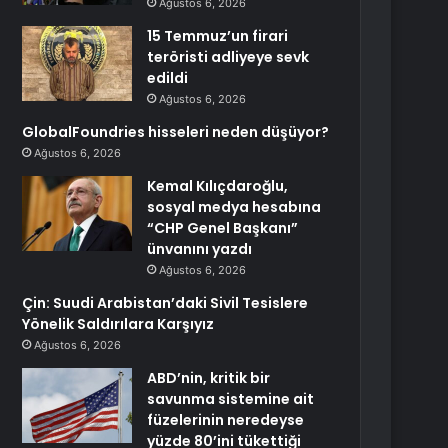
Ağustos 6, 2026
15 Temmuz’un firari
teröristi adliyeye sevk
edildi
Ağustos 6, 2026
GlobalFoundries hisseleri neden düşüyor?
Ağustos 6, 2026
Kemal Kılıçdaroğlu,
sosyal medya hesabına
“CHP Genel Başkanı”
ünvanını yazdı
Ağustos 6, 2026
Çin: Suudi Arabistan’daki Sivil Tesislere
Yönelik Saldırılara Karşıyız
Ağustos 6, 2026
ABD’nin, kritik bir
savunma sistemine ait
füzelerinin neredeyse
yüzde 80’ini tükettiği