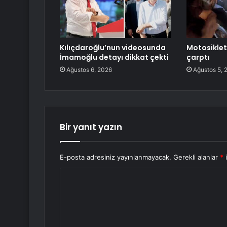
Kılıçdaroğlu’nun videosunda
Motosikletl
İmamoğlu detayı dikkat çekti
çarptı
Ağustos 6, 2026
Ağustos 5, 
Bir yanıt yazın
E-posta adresiniz yayınlanmayacak.
Gerekli alanlar
*
i
Y
o
r
u