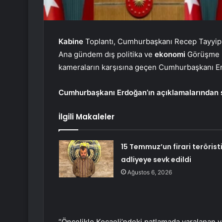
Kabine
Toplantı, Cumhurbaşkanı Recep Tayyip E
Ana gündem dış politika ve
ekonomi
Görüşme 3
kameraların karşısına geçen Cumhurbaşkanı Er
Cumhurbaşkanı Erdoğan’ın açıklamalarından sa
İlgili Makaleler
15 Temmuz’un firari terörist
adliyeye sevk edildi
Ağustos 6, 2026
“Öncelikle Kocaeli’ndeki patlamada yaralanan va