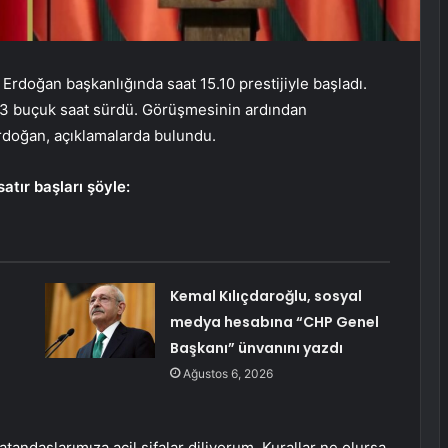
rdoğan başkanlığında saat 15.10 prestijiyle başladı.
 buçuk saat sürdü. Görüşmesinin ardından
doğan, açıklamalarda bulundu.
tır başları şöyle:
i
Kemal Kılıçdaroğlu, sosyal
medya hesabına “CHP Genel
Başkanı” ünvanını yazdı
Ağustos 6, 2026
tandaşlarımıza acil şifalar diliyorum. Kurallar ne olursa