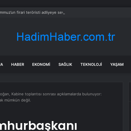
mmuz’un firari teröristi adliyeye sevk edildi
FA
HABER
EKONOMI
SAĞLIK
TEKNOLOJI
YAŞAM
ğan, Kabine toplantısı sonrası açıklamalarda bulunuyor:
mak mümkün değil.
umhurbaşkanı