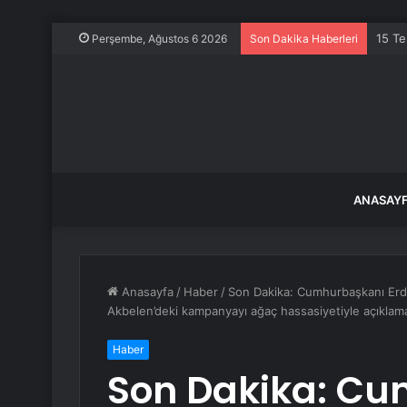
15 Te
Perşembe, Ağustos 6 2026
Son Dakika Haberleri
ANASAY
Anasayfa
/
Haber
/
Son Dakika: Cumhurbaşkanı Erdo
Akbelen’deki kampanyayı ağaç hassasiyetiyle açıkla
Haber
Son Dakika: C