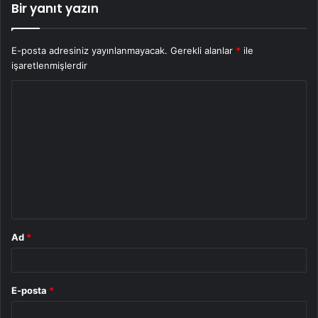
Bir yanıt yazın
E-posta adresiniz yayınlanmayacak.
Gerekli alanlar
*
ile
işaretlenmişlerdir
Y
o
r
u
m
*
Ad
*
E-posta
*