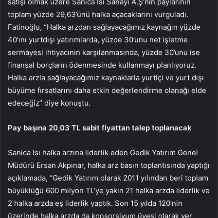
satışı olmak üzere Sanica Isı Sanayi A.Ş’nin paylarının
toplam yüzde 29,63’ünü halka açacaklarını vurguladı.
Fatinoğlu, “Halka arzdan sağlayacağımız kaynağın yüzde
40’ını yurtdışı yatırımlarda, yüzde 30’unu net işletme
sermayesi ihtiyacının karşılanmasında, yüzde 30’unu ise
finansal borçların ödenmesinde kullanmayı planlıyoruz.
Halka arzla sağlayacağımız kaynaklarla yurtiçi ve yurt dışı
büyüme fırsatlarını daha etkin değerlendirme olanağı elde
edeceğiz” diye konuştu.
Pay başına 20,03 TL sabit fiyattan talep toplanacak
Sanica Isı halka arzına liderlik eden Gedik Yatırım Genel
Müdürü Ersan Akpınar, halka arz basın toplantısında yaptığı
açıklamada, “Gedik Yatırım olarak 2011 yılından beri toplam
büyüklüğü 600 milyon TL’ye yakın 21 halka arzda liderlik ve
2 halka arzda eş liderlik yaptık. Son 15 yılda 120’nin
üzerinde halka arzda da konsorsiyum üyesi olarak yer