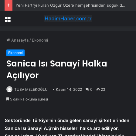
Yeni Parti’yi kuran Özgür Özel’e hemşehrisinden soğuk duş
Menü
Anasayfa
/
Ekonomi
Ekonomi
Sanica Isı Sanayi Halka
Açılıyor
TUBA MELEKOĞLU
Kasım 14, 2022
0
23
5 dakika okuma süresi
Sektöründe Türkiye’nin önde gelen sanayi şirketlerinden
Sanica Isı Sanayi A.Ş’nin hisseleri halka arz ediliyor.