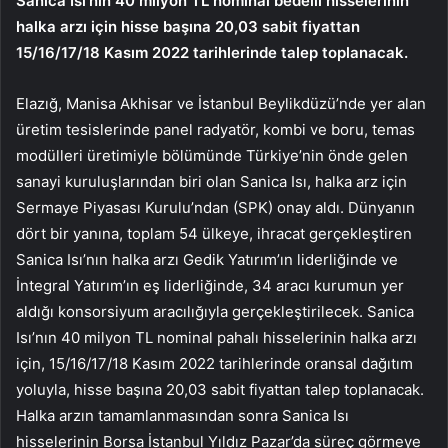
Sanica Isı’nın 40 milyon TL nominal bedelli hisselerinin
halka arzı için hisse başına 20,03 sabit fiyattan
15/16/17/18 Kasım 2022 tarihlerinde talep toplanacak.
Elazığ, Manisa Akhisar ve İstanbul Beylikdüzü’nde yer alan
üretim tesislerinde p
anel radyatör, kombi ve boru, temas
modülleri üretimiyle bölümünde Türkiye’nin önde gelen
sanayi kuruluşlarından biri olan Sanica Isı, halka arz için
Sermaye Piyasası Kurulu’ndan (SPK) onay aldı. Dünyanın
dört bir yanına, toplam 54 ülkeye, ihracat gerçekleştiren
Sanica Isı’nın halka arzı Gedik Yatırım’ın liderliğinde ve
İntegral Yatırım’ın eş liderliğinde, 34 aracı kurumun yer
aldığı konsorsiyum aracılığıyla gerçekleştirilecek. Sanica
Isı’nın 40 milyon TL nominal pahalı hisselerinin halka arzı
için, 15/16/17/18 Kasım 2022 tarihlerinde oransal dağıtım
yoluyla, hisse başına 20,03 sabit fiyattan talep toplanacak.
Halka arzın tamamlanmasından sonra Sanica Isı
hisselerinin Borsa İstanbul Yıldız Pazar’da süreç görmeye