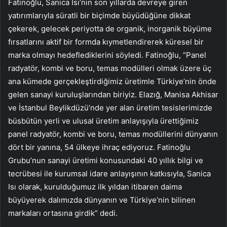
Fatinoğlu, Sanica Isı’nın son yıllarda devreye giren
yatırımlarıyla süratli bir biçimde büyüdüğüne dikkat
çekerek, gelecek periyotta de organik, inorganik büyüme
fırsatlarını aktif bir formda kıymetlendirerek küresel bir
marka olmayı hedeflediklerini söyledi. Fatinoğlu, “Panel
radyatör, kombi ve boru, temas modülleri olmak üzere üç
ana kümede gerçekleştirdiğimiz üretimle Türkiye’nin önde
gelen sanayi kuruluşlarından biriyiz.
Elazığ, Manisa Akhisar
ve İstanbul Beylikdüzü’nde yer alan üretim tesislerimizde
büsbütün yerli ve ulusal üretim anlayışıyla ürettiğimiz
panel radyatör, kombi ve boru, temas modüllerini
dünyanın
dört bir yanına,
54 ülkeye
ihraç ediyoruz.
Fatinoğlu
Grubu’nun sanayi üretimi konusundaki 40 yıllık bilgi ve
tecrübesi ile kurumsal idare anlayışının katkısıyla,
Sanica
Isı olarak, kurulduğumuz
ilk yıldan itibaren daima
büyüyerek dalımızda dünyanın ve Türkiye’nin bilinen
markaları ortasına girdik” dedi.