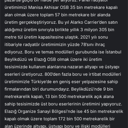
üretimimizi Manisa Akhisar OSB 35 bin metrekare kapalı
alan olmak üzere toplam 57 bin metrekare bir alanda
üretim gerçekleştiriyoruz. Bu yıl Alarko Carrier’den satın
aldığımız üretim sınırıyla birlikte yıllık 3 milyon 305 bin
metre tül üretim kapasitesine ulaştık. 2021 yılı sonu
itibariyle radyatör üretimimizin yüzde 78’sını ihraç
ediyoruz. Boru ve temas modülleri gurubunda ise İstanbul
Beylikdüzü ve Elazığ OSB olmak üzere iki üretim
tesisimizde kullanım alanlarına nazaran altyapı ve üstyapı
eserleri üretiyoruz. 800’den fazla boru ve irtibat modülleri
üretimimizle Türkiye’de en geniş eser yelpazesine sahip
firmalarından biri durumundayız. Beylikdüzü’nde 9 bin
metrekarelik kapalı, 13 bin 500 metrekarelik açık alana
sahip tesisimizde üst boru eserlerinin üretimini yapıyoruz.
Elazığ Organize Sanayi Bölgesi’nde ise 45 bin metrekarelik
kapalı olmak üzere toplam 172 bin 500 metrekarelik bir
alan üzerinde altyapı, üstyapı boru ve ilişki modülleri