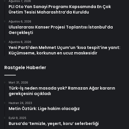
Ağustos 7, 2026
PLI Oto Yan Sanayi Programı Kapsamında En Çok
Üretim Tesisi Maharashtra’da Kuruldu
Ağustos 6, 2026
Uluslararası Kanser Projesi Toplantısı İstanbul’da
Gerçekleşti
Ağustos 6, 2026
Yeni Parti’den Mehmet Uçum’un ‘kısa tespit’ine yanıt:
Küçümseme, korkunun en ucuz maskesidir
Rastgele Haberler
Mart 31, 2026
Türk-İş neden masada yok? Ramazan Ağar kararın
gerekçesini açıkladı
Haziran 24, 2023
Metin Öztürk: Lige hakim olacağız
Eylül 9, 2025
Bursa’da ‘temizle, yeşert, koru’ seferberliği