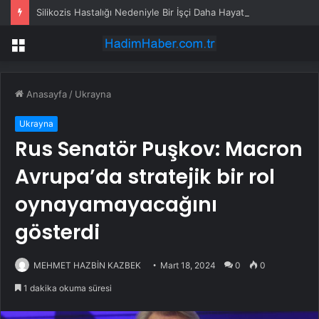
Silikozis Hastalığı Nedeniyle Bir İşçi Daha Hayatını Kaybetti
Menü
Anasayfa
/
Ukrayna
Ukrayna
Rus Senatör Puşkov: Macron
Avrupa’da stratejik bir rol
oynayamayacağını
gösterdi
MEHMET HAZBİN KAZBEK
Mart 18, 2024
0
0
1 dakika okuma süresi