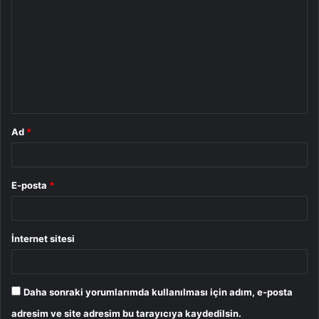
o
r
u
m
*
Ad
*
E-posta
*
İnternet sitesi
Daha sonraki yorumlarımda kullanılması için adım, e-posta
adresim ve site adresim bu tarayıcıya kaydedilsin.