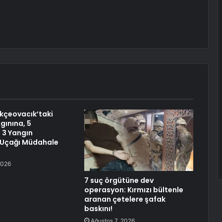
kçeovacık’taki
ınına, 5
, 3 Yangın
Uçağı Müdahale
2026
7 suç örgütüne dev
operasyon: Kırmızı bültenle
aranan çetelere şafak
baskını!
Ağustos 7, 2026