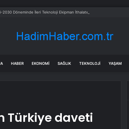
-2030 Döneminde İleri Teknoloji Ekipman İthalatını Artıracak
FA
HABER
EKONOMI
SAĞLIK
TEKNOLOJI
YAŞAM
n Türkiye daveti