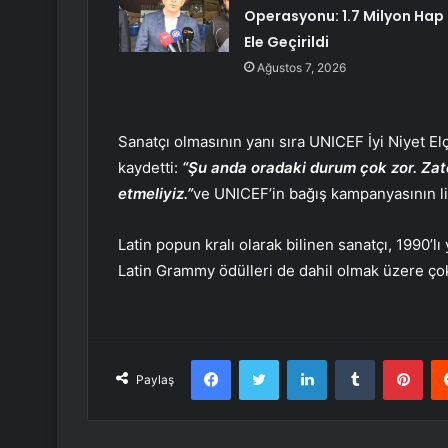
Operasyonu: 1.7 Milyon Hap
Ele Geçirildi
Ağustos 7, 2026
Sanatçı olmasının yanı sıra UNICEF İyi Niyet Elç
kaydetti:
“Şu anda oradaki durum çok zor. Zat
etmeliyiz.”
ve UNICEF’in bağış kampanyasının lin
Latin popun kralı olarak bilinen sanatçı, 1990’l
Latin Grammy ödülleri de dahil olmak üzere çok
Facebook
Twitter
LinkedIn
Tumblr
Pint
Paylaş