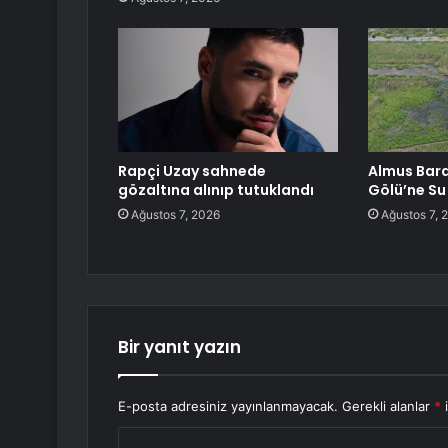
Rapçi Uzay sahnede
Almus Bara
gözaltına alınıp tutuklandı
Gölü’ne Su
Ağustos 7, 2026
Ağustos 7, 
Bir yanıt yazın
E-posta adresiniz yayınlanmayacak.
Gerekli alanlar
*
i
Y