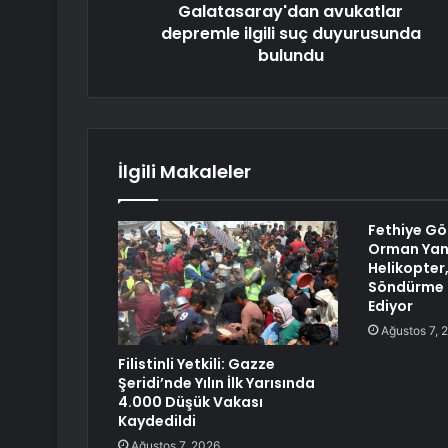
Galatasaray'dan avukatlar
depremle ilgili suç duyurusunda
bulundu
İlgili Makaleler
Fethiye Gö
Orman Yang
Helikopter
Söndürme 
Ediyor
Ağustos 7, 
Filistinli Yetkili: Gazze
Şeridi’nde Yılın İlk Yarısında
4.000 Düşük Vakası
Kaydedildi
Ağustos 7, 2026