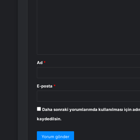
o
r
u
m
*
Ad
*
E-posta
*
Daha sonraki yorumlarımda kullanılması için adı
kaydedilsin.