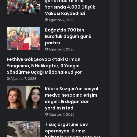
Şeridi’nde Yılın İlk
Yarısında 4.000 Düşük
Vakası Kaydedildi
Ağustos 7, 2026
Boğaz’da 700 bin
Euro’luk doğum günü
partisi
Ağustos 7, 2026
Fethiye Gökçeovacık’taki Orman
Yangınına, 5 Helikopter, 3 Yangın
Söndürme Uçağı Müdahale Ediyor
Ağustos 7, 2026
Kübra Süzgün’ün sosyal
medya hesabına erişim
engeli: Erdoğan’dan
yardım istedi
Ağustos 7, 2026
7 suç örgütüne dev
operasyon: Kırmızı