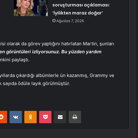
soruşturması açıklaması:
‘İyilikten maraz doğar’
Ağustos 7, 2026
isi olarak da görev yaptığını hatırlatan Martin, şunları
en görüntüleri izliyorsunuz. Bu yüzden yardım
kini paylaştı.
ı yıllarda çıkardığı albümlerle ün kazanmış, Grammy ve
 sayıda ödüle layık görülmüştür.
erest
Reddit
VKontakte
Odnoklassniki
Pocket
E-Posta ile paylaş
Yazdır