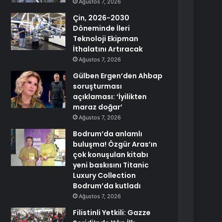
Ağustos 7, 2026
Çin, 2026-2030
Döneminde İleri
Teknoloji Ekipman
İthalatını Artıracak
Ağustos 7, 2026
Gülben Ergen’den Ahbap
soruşturması
açıklaması: ‘İyilikten
maraz doğar’
Ağustos 7, 2026
Bodrum’da anlamlı
buluşma! Özgür Aras’ın
çok konuşulan kitabı
yeni baskısını Titanic
Luxury Collection
Bodrum’da kutladı
Ağustos 7, 2026
Filistinli Yetkili: Gazze