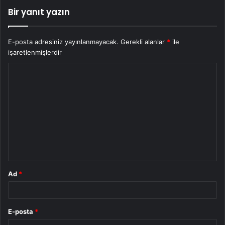
Bir yanıt yazın
E-posta adresiniz yayınlanmayacak.
Gerekli alanlar
*
ile
işaretlenmişlerdir
Y
o
r
u
m
*
Ad
*
E-posta
*