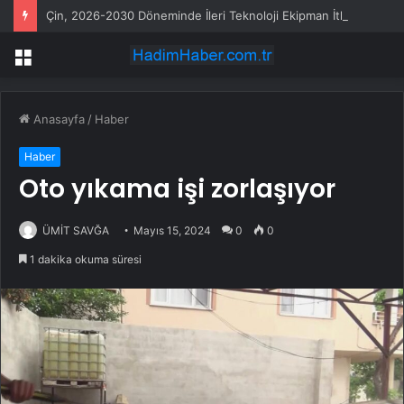
Çin, 2026-2030 Döneminde İleri Teknoloji Ekipman İthalatını Artıracak
Menü
Anasayfa
/
Haber
Haber
Oto yıkama işi zorlaşıyor
ÜMİT SAVĞA
Mayıs 15, 2024
0
0
1 dakika okuma süresi