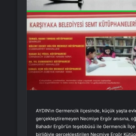
AYDIN’ın Germencik ilçesinde, küçük yaşta evle
gerçekleştiremeyen Necmiye Ergör anısına, oğlu
Bahadır Ergör’ün teşebbüsü ile Germencik İlç
birliğiyle gerçekleştirilen Necmiye Ergör Kütüp