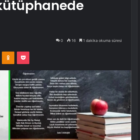
 kütüphanede
0
16
1 dakika okuma süresi
VKontakte
Odnoklassniki
Pocket