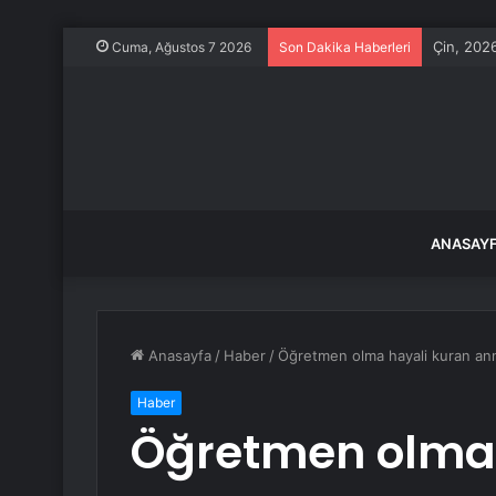
Çin, 2026
Cuma, Ağustos 7 2026
Son Dakika Haberleri
ANASAY
Anasayfa
/
Haber
/
Öğretmen olma hayali kuran an
Haber
Öğretmen olma 