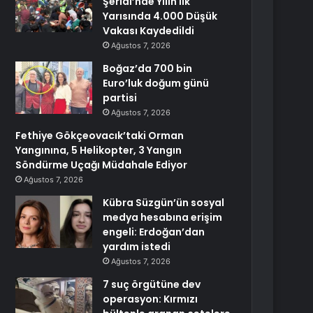
Şeridi’nde Yılın İlk
Yarısında 4.000 Düşük
Vakası Kaydedildi
Ağustos 7, 2026
Boğaz’da 700 bin
Euro’luk doğum günü
partisi
Ağustos 7, 2026
Fethiye Gökçeovacık’taki Orman
Yangınına, 5 Helikopter, 3 Yangın
Söndürme Uçağı Müdahale Ediyor
Ağustos 7, 2026
Kübra Süzgün’ün sosyal
medya hesabına erişim
engeli: Erdoğan’dan
yardım istedi
Ağustos 7, 2026
7 suç örgütüne dev
operasyon: Kırmızı