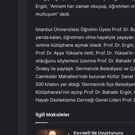
Ergör, “Annem her zaman okuyup, öğretmen olma
mutluyum” dedi.
İstanbul Üniversitesi Öğretim Üyesi Prof. Dr. Ba
yarıda kalan, öğretmen olma hayaliyle yaşayan
ismine kütüphane açmak istedi. Prof. Dr. Ergö
Prof. Dr. Ayşe Yüksel’e iletti. Prof. Dr. Yüksel
olduğunu söylemesi üzerine Prof. Dr. Bahadır E
Öndeş ile paylaştı. Germencik Belediyesi ve Ça
Camikebir Mahallesi’nde bulunan Kültür Sanat
500 kitabın yer aldığı ‘Germencik İlçe Beled
Kütüphanesi’nin açılışı Prof. Dr. Bahadır Ergö
Hayatı Destekleme Derneği Genel Lideri Prof. Dr
İlgili Makaleler
Kocaeli’de Uyuşturucu