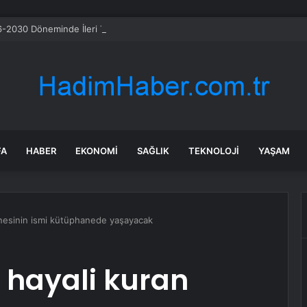
-2030 Döneminde İleri Teknoloji Ekipman İthalatını Artıracak
FA
HABER
EKONOMI
SAĞLIK
TEKNOLOJI
YAŞAM
nesinin ismi kütüphanede yaşayacak
hayali kuran