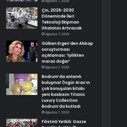
Ağustos 7, 2026
Çin, 2026-2030
Döneminde İleri
Teknoloji Ekipman
İthalatını Artıracak
Ağustos 7, 2026
Gülben Ergen’den Ahbap
soruşturması
açıklaması: ‘İyilikten
maraz doğar’
Ağustos 7, 2026
Bodrum’da anlamlı
buluşma! Özgür Aras’ın
çok konuşulan kitabı
yeni baskısını Titanic
Luxury Collection
Bodrum’da kutladı
Ağustos 7, 2026
Filistinli Yetkili: Gazze