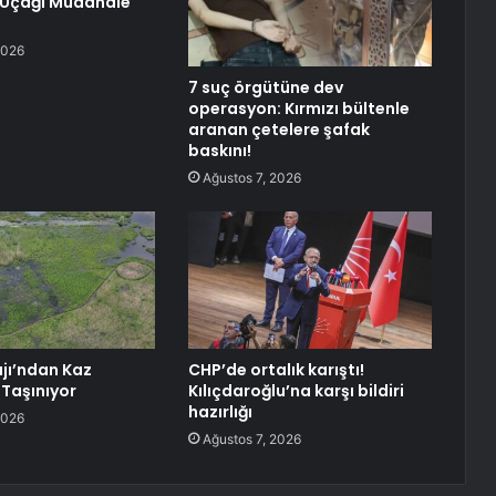
Uçağı Müdahale
2026
7 suç örgütüne dev
operasyon: Kırmızı bültenle
aranan çetelere şafak
baskını!
Ağustos 7, 2026
jı’ndan Kaz
CHP’de ortalık karıştı!
 Taşınıyor
Kılıçdaroğlu’na karşı bildiri
hazırlığı
2026
Ağustos 7, 2026