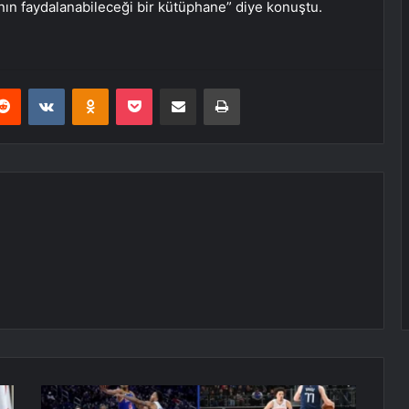
ının faydalanabileceği bir kütüphane” diye konuştu.
erest
Reddit
VKontakte
Odnoklassniki
Pocket
E-Posta ile paylaş
Yazdır