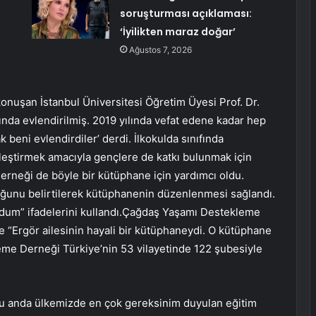
soruşturması açıklaması:
‘İyilikten maraz doğar’
Ağustos 7, 2026
uşan İstanbul Üniversitesi Öğretim Üyesi Prof. Dr.
nda evlendirilmiş. 2019 yılında vefat edene kadar hep
beni evlendirdiler’ derdi. İlkokulda sınıfında
kleştirmek amacıyla gençlere de katkı bulunmak için
rneği de böyle bir kütüphane için yardımcı oldu.
uğunu belirtilerek kütüphanenin düzenlenmesi sağlandı.
um” ifadelerini kullandı.Çağdaş Yaşamı Destekleme
e “Ergör ailesinin hayali bir kütüphaneydi. O kütüphane
me Derneği Türkiye’nin 53 vilayetinde 122 şubesiyle
u anda ülkemizde en çok gereksinim duyulan eğitim