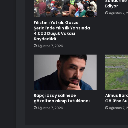
Söndürme 
Ediyor
Ağustos 7, 
Filistinli Yetkili: Gazze
Şeridi’nde Yılın İlk Yarısında
4.000 Düşük Vakası
Kaydedildi
Ağustos 7, 2026
Rapçi Uzay sahnede
Almus Bara
gözaltına alınıp tutuklandı
Gölü’ne Su
Ağustos 7, 2026
Ağustos 7, 