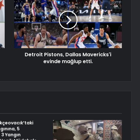
Detroit Pistons, Dallas Mavericks'i
evinde mağlup etti.
kçeovacık’taki
ınına, 5
, 3 Yangın