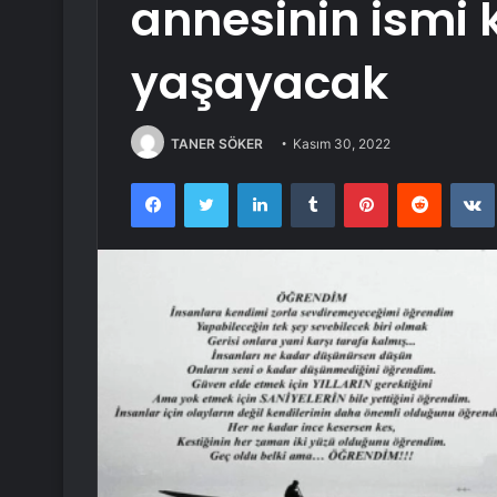
annesinin ismi
yaşayacak
TANER SÖKER
Kasım 30, 2022
Facebook
Twitter
LinkedIn
Tumblr
Pinterest
Reddit