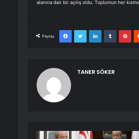
alanına dair bir açılış oldu. Toplumun her kısm
Facebook
Twitter
LinkedIn
Tumblr
Pint
Paylaş
TANER SÖKER