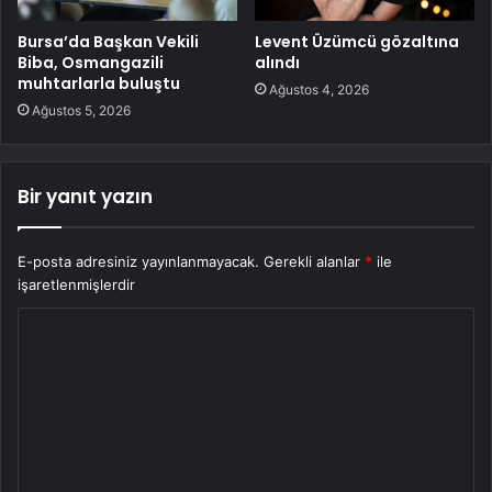
Bursa’da Başkan Vekili
Levent Üzümcü gözaltına
Biba, Osmangazili
alındı
muhtarlarla buluştu
Ağustos 4, 2026
Ağustos 5, 2026
Bir yanıt yazın
E-posta adresiniz yayınlanmayacak.
Gerekli alanlar
*
ile
işaretlenmişlerdir
Y
o
r
u
m
*