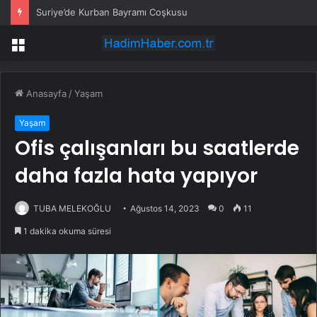
Suriye’de Kurban Bayramı Coşkusu
Menü
Anasayfa
/
Yaşam
Yaşam
Ofis çalışanları bu saatlerde
daha fazla hata yapıyor
TUBA MELEKOĞLU
Ağustos 14, 2023
0
11
1 dakika okuma süresi