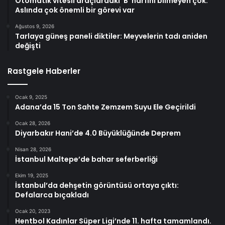
Otomatik vitesli araçlardaki ‘B’ harfini bilmeyen çok:
Aslında çok önemli bir görevi var
Ağustos 9, 2026
Tarlaya güneş paneli diktiler: Meyvelerin tadı aniden
değişti
Rastgele Haberler
Ocak 9, 2025
Adana’da 15 Ton Sahte Zemzem Suyu Ele Geçirildi
Ocak 28, 2026
Diyarbakır Hani’de 4.0 Büyüklüğünde Deprem
Nisan 28, 2026
İstanbul Maltepe’de bahar seferberliği
Ekim 19, 2025
İstanbul’da dehşetin görüntüsü ortaya çıktı:
Defalarca bıçakladı
Ocak 20, 2023
Hentbol Kadınlar Süper Ligi’nde 11. hafta tamamlandı.