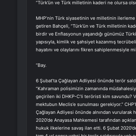
“Türk’ün ve Türk milletinin kaderi ne olursa olsu
MHP’nin Türk siyasetinin ve milletinin ilerleme 
getiren Bahçeli, “Türk’ün ve Türk milletinin kad
birdir ve Enflasyonun yaşandığı günümüz Türkiye
yapısıyla, kimlik ve şahsiyet kazanmış tecrübeli
hayatını ve olaylarını fikren sahiplenmesiyle mi
“Bay.
6 Şubat’ta Çağlayan Adliyesi önünde terör saldı
“Kahraman polisimizin zamanında müdahalesiyle
geçirilen iki DHKP-C’li teröristi kim savundu? 
mektubun Meclis’e sunulması gerekiyor.” CHP’li
Çağlayan Adliyesi önünde alnından vurularak hak
2020’de Anayasa Mahkemesi tarafından açıklana
hukuk ilkelerine savaş ilan etti. 6 Şubat 2020’de
tam 4 yıl sonra vahşi bir terör saldırısıyla yok e