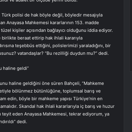
ürk polisi de hak böyle değil, böyledir mesajıyla
dan Anayasa Mahkemesi kararlarının 153. madde
tüzel kişiler açısından bağlayıcı olduğunu iddia ediyor.
birlikte beraat ettirip hak ihlali kararıyla
rısına teşebbüs ettiğini, polislerimizi yaraladığını, bir
usunuz? vatandaşlar? “Bu rezilliği duydun mu?” dedi.
 haline geldi”
runu haline geldiğini öne süren Bahçeli, “Mahkeme
letiyle bölünmez bütünlüğüne, toplumsal barış ve
evam edin, böyle bir mahkeme yapısı Türkiye’nin en
malıdır. Skandal hak ihlali kararlarıyla iç barış ve huzur
u teyit eden Anayasa Mahkemesi, tekrar ediyorum, ya
dırıldı” dedi.