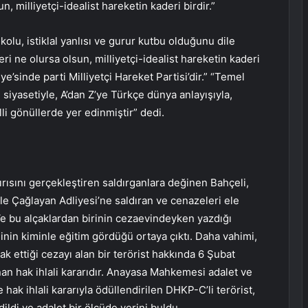
n, milliyetçi-idealist hareketin kaderi birdir.”
kolu, istiklal yanlısı ve gurur kutbu olduğunu dile
eri ne olursa olsun, milliyetçi-idealist hareketin kaderi
’sinde parti Milliyetçi Hareket Partisi’dir.” “Temel
 siyasetiyle, A’dan Z’ye Türkçe dünya anlayışıyla,
lli gönüllerde yer edinmiştir” dedi.
rısını gerçekleştiren saldırganlara değinen Bahçeli,
 Çağlayan Adliyesi’ne saldıran ve cenazeleri ele
Ve bu alçaklardan birinin cezaevindeyken yazdığı
nin kiminle eğitim gördüğü ortaya çıktı. Daha vahimi,
 ettiği cezayı alan bir terörist hakkında 6 Şubat
n hak ihlali kararıdır. Anayasa Mahkemesi adalet ve
 hak ihlali kararıyla ödüllendirilen DHKP-C’li terörist,
dildi ve adalet bir ölçüde yerini buldu.