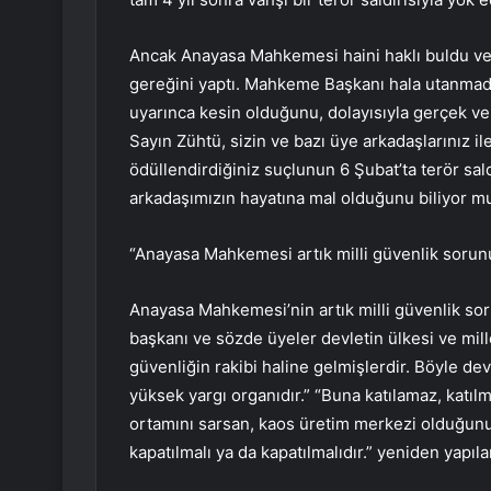
Ancak Anayasa Mahkemesi haini haklı buldu ve T
gereğini yaptı. Mahkeme Başkanı hala utanma
uyarınca kesin olduğunu, dolayısıyla gerçek ve 
Sayın Zühtü, sizin ve bazı üye arkadaşlarınız ile 
ödüllendirdiğiniz suçlunun 6 Şubat’ta terör saldı
arkadaşımızın hayatına mal olduğunu biliyor m
“Anayasa Mahkemesi artık milli güvenlik sorunu
Anayasa Mahkemesi’nin artık milli güvenlik so
başkanı ve sözde üyeler devletin ülkesi ve mil
güvenliğin rakibi haline gelmişlerdir. Böyle d
yüksek yargı organıdır.” “Buna katılamaz, katılma
ortamını sarsan, kaos üretim merkezi olduğun
kapatılmalı ya da kapatılmalıdır.” yeniden yapılan