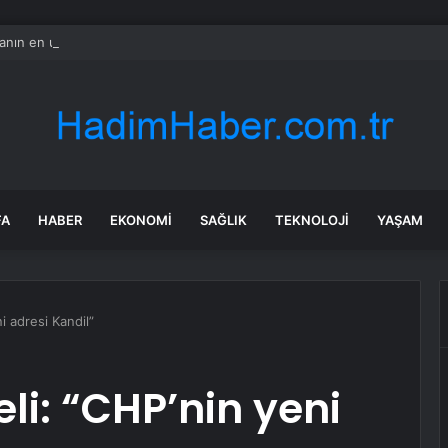
nın en uzun aktarmasız uçuşunda tarihi rekor: 24 saatten fazla havada k
FA
HABER
EKONOMI
SAĞLIK
TEKNOLOJI
YAŞAM
i adresi Kandil”
li: “CHP’nin yeni