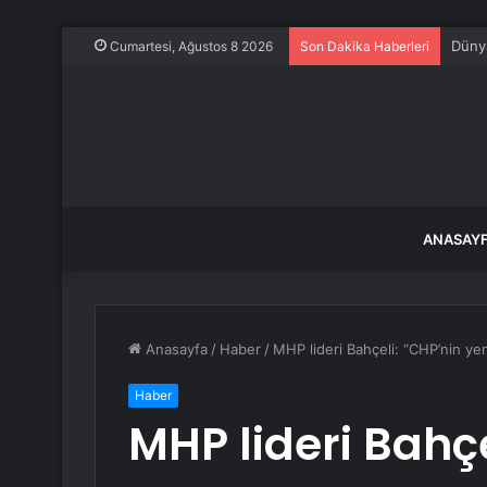
Dünya
Cumartesi, Ağustos 8 2026
Son Dakika Haberleri
ANASAY
Anasayfa
/
Haber
/
MHP lideri Bahçeli: “CHP’nin yen
Haber
MHP lideri Bahçe