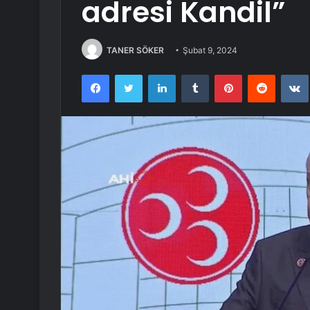
adresi Kandil”
TANER SÖKER
Şubat 9, 2024
Facebook
Twitter
LinkedIn
Tumblr
Pinterest
Reddit