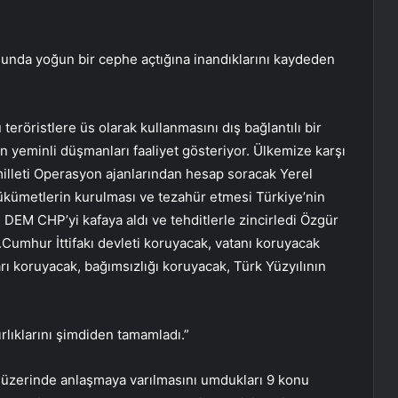
nda yoğun bir cephe açtığına inandıklarını kaydeden
röristlere üs olarak kullanmasını dış bağlantılı bir
n yeminli düşmanları faaliyet gösteriyor. Ülkemize karşı
milleti Operasyon ajanlarından hesap soracak Yerel
ümetlerin kurulması ve tezahür etmesi Türkiye’nin
DEM CHP’yi kafaya aldı ve tehditlerle zincirledi Özgür
.Cumhur İttifakı devleti koruyacak, vatanı koruyacak
rı koruyacak, bağımsızlığı koruyacak, Türk Yüzyılının
rlıklarını şimdiden tamamladı.”
zerinde anlaşmaya varılmasını umdukları 9 konu