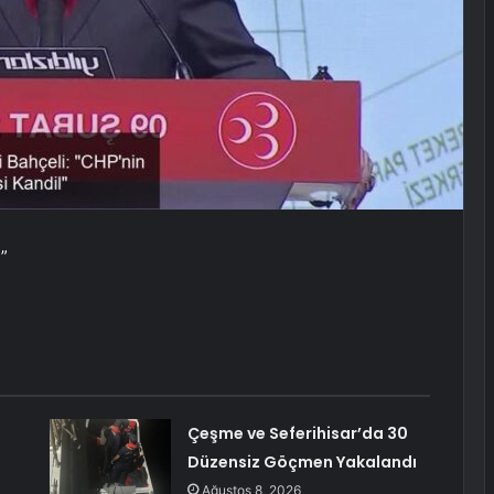
”
Çeşme ve Seferihisar’da 30
Düzensiz Göçmen Yakalandı
Ağustos 8, 2026