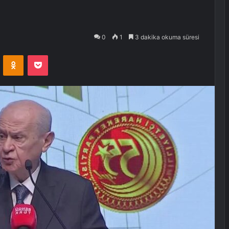
0
1
3 dakika okuma süresi
VKontakte
Odnoklassniki
Pocket