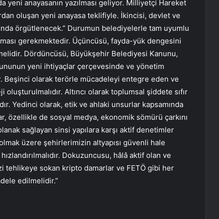
a yeni anayasanın yazılması geliyor. Milliyetçi Hareket
dan oluşan yeni anayasa teklifiyle. İkincisi, devlet ve
ında örgütlenecek.” Durumun belediyelerle tam uyumlu
pılması gerekmektedir. Üçüncüsü, fayda-yük dengesini
lmelidir. Dördüncüsü, Büyükşehir Belediyesi Kanunu,
ununun yeni ihtiyaçlar çerçevesinde ve yönetim
. Beşinci olarak terörle mücadeleyi entegre eden ve
ji oluşturulmalıdır. Altıncı olarak toplumsal şiddete sıfır
dır. Yedinci olarak, etik ve ahlaki unsurlar kapsamında
r, özellikle de sosyal medya, ekonomik sömürü çarkını
lanak sağlayan sinsi yapılara karşı aktif denetimler
 olmak üzere şehirlerimizin altyapısı güvenli hale
hızlandırılmalıdır. Dokuzuncusu, hâlâ aktif olan ve
mizi tehlikeye sokan kripto damarlar ve FETÖ gibi her
dele edilmelidir.”