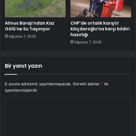
Almus Barajı’ndan Kaz
CHP’de ortalık karıştı!
Gölü’ne Su Taşınıyor
Kılıçdaroğlu’na karşı bildiri
hazırlığı
Ağustos 7, 2026
Ağustos 7, 2026
Bir yanıt yazın
E-posta adresiniz yayınlanmayacak.
Gerekli alanlar
*
ile
işaretlenmişlerdir
Y
o
r
u