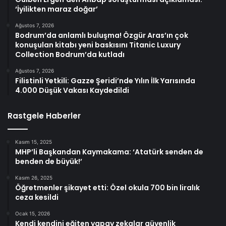
‘İyilikten maraz doğar’
Ağustos 7, 2026
Bodrum’da anlamlı buluşma! Özgür Aras’ın çok
konuşulan kitabı yeni baskısını Titanic Luxury
Collection Bodrum’da kutladı
Ağustos 7, 2026
Filistinli Yetkili: Gazze Şeridi’nde Yılın İlk Yarısında
4.000 Düşük Vakası Kaydedildi
Rastgele Haberler
Kasım 15, 2025
MHP’li Başkandan Kaymakama: ‘Atatürk senden de
benden de büyük!’
Kasım 26, 2025
Öğretmenler şikayet etti: Özel okula 700 bin liralık
ceza kesildi
Ocak 15, 2026
Kendi kendini eğiten yapay zekalar güvenlik