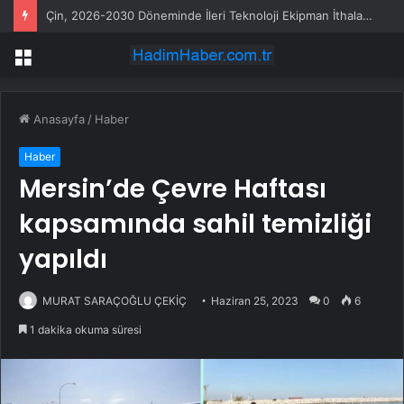
Çin, 2026-2030 Döneminde İleri Teknoloji Ekipman İthalatını Artıracak
Menü
Anasayfa
/
Haber
Haber
Mersin’de Çevre Haftası
kapsamında sahil temizliği
yapıldı
MURAT SARAÇOĞLU ÇEKİÇ
Haziran 25, 2023
0
6
1 dakika okuma süresi