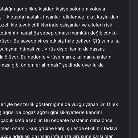
talığın genellikle kişiden kişiye solunum yoluyla
“İlk etapta hastalık insanları etkilemez fakat kuşlardan
ellikle tavuk çiftliklerinde çalışanlar ve aileleri risk
üketiminin hastalığa sebep olması mümkün değil; çünkü
örüyor. Bu sayede virüs etkisiz hale geliyor. Çiğ yumurta
bulaşma ihtimali var. Virüs dış ortamlarda hassas
 ölüyor. Bu nedenle virüse maruz kalınan alanların
ması gibi önlemler alınmalı.” şeklinde uyarılarda
tileriyle benzerlik gösterdiğine de vurgu yapan Dr. Dilek
 ağrısı ve boğaz ağrısı gibi şikayetlerle kendini
a çabuk kötüleşebilir. Bu nedenle hastanın daha önce
nmesi önemli. Kuş gribine karşı şu anda etkili bir tedavi
yguladığı aşı da insan influenza virüsüne karşı olan