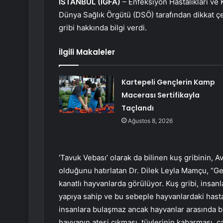
İSTANBUL (İGFA)
– Enfeksiyon Hastalıkları ve
Dünya Sağlık Örgütü (DSÖ) tarafından dikkat ç
gribi hakkında bilgi verdi.
İlgili Makaleler
Kartepeli Gençlerin Kamp
Macerası Sertifikayla
Taçlandı
Ağustos 8, 2026
‘Tavuk Vebası’ olarak da bilinen kuş gribinin, 
olduğunu hatırlatan Dr. Dilek Leyla Mamçu, “Gen
kanatlı hayvanlarda görülüyor. Kuş gribi, insan
yapıya sahip ve bu sebeple hayvanlardaki hastal
insanlara bulaşmaz ancak hayvanlar arasında birt
hayvanın ateşi çıkması, tüylerinin kabarması, çab