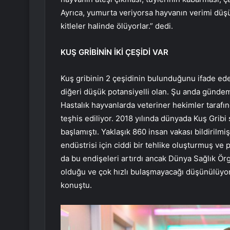
Ayrıca, yumurta veriyorsa hayvanın verimi düşü
kitleler halinde ölüyorlar.” dedi.
KUŞ GRİBİNİN İKİ ÇEŞİDİ VAR
Kuş gribinin 2 çeşidinin bulunduğunu ifade ede
diğeri düşük potansiyelli olan. Şu anda gündem
Hastalık hayvanlarda veteriner hekimler tarafı
teşhis ediliyor. 2018 yılında dünyada Kuş Grib
başlamıştı. Yaklaşık 860 insan vakası bildirilm
endüstrisi için ciddi bir tehlike oluşturmuş ve
da bu endişeleri artırdı ancak Dünya Sağlık Ör
olduğu ve çok hızlı bulaşmayacağı düşünülüyor
konuştu.