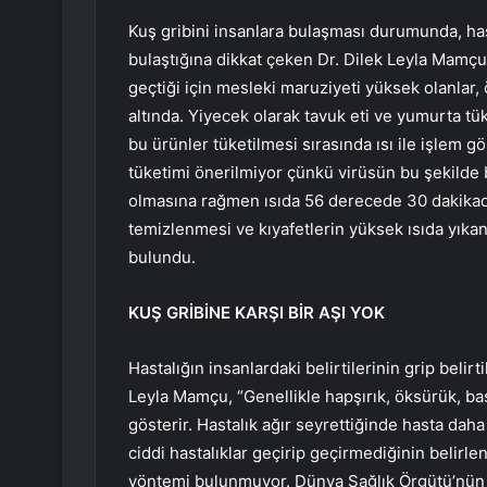
Kuş gribini insanlara bulaşması durumunda, has
bulaştığına dikkat çeken Dr. Dilek Leyla Mamçu, 
geçtiği için mesleki maruziyeti yüksek olanlar, öz
altında. Yiyecek olarak tavuk eti ve yumurta t
bu ürünler tüketilmesi sırasında ısı ile işlem g
tüketimi önerilmiyor çünkü virüsün bu şekilde 
olmasına rağmen ısıda 56 derecede 30 dakikada
temizlenmesi ve kıyafetlerin yüksek ısıda yıkan
bulundu.
KUŞ GRİBİNE KARŞI BİR AŞI YOK
Hastalığın insanlardaki belirtilerinin grip belir
Leyla Mamçu, “Genellikle hapşırık, öksürük, baş
gösterir. Hastalık ağır seyrettiğinde hasta dah
ciddi hastalıklar geçirip geçirmediğinin belirle
yöntemi bulunmuyor. Dünya Sağlık Örgütü’nün u