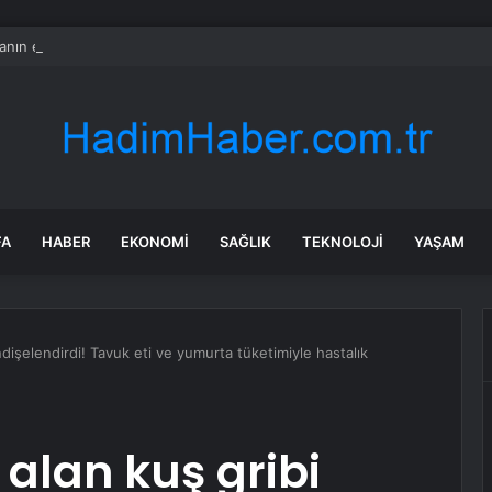
nın en uzun aktarmasız uçuşunda tarihi rekor: 24 saatten fazla havada k
FA
HABER
EKONOMI
SAĞLIK
TEKNOLOJI
YAŞAM
dişelendirdi! Tavuk eti ve yumurta tüketimiyle hastalık
alan kuş gribi