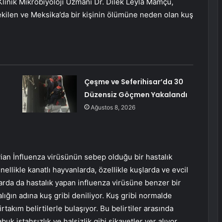
 Klinik Mikrobiyoloji Uzmanı Dr. Dilek Leyla Mamçu,
ekilen ve Meksika’da bir kişinin ölümüne neden olan kuş
Çeşme ve Seferihisar’da 30
Düzensiz Göçmen Yakalandı
Ağustos 8, 2026
Avian İnfluenza virüsünün sebep olduğu bir hastalık
ellikle kanatlı hayvanlarda, özellikle kuşlarda ve evcil
larda da hastalık yapan influenza virüsüne benzer bir
ığın adına kuş gribi deniliyor. Kuş gribi normalde
akım belirtilerle bulaşıyor. Bu belirtiler arasında
uk iştahsızlık ve halsizlik gibi şikayetler yer alıyor.