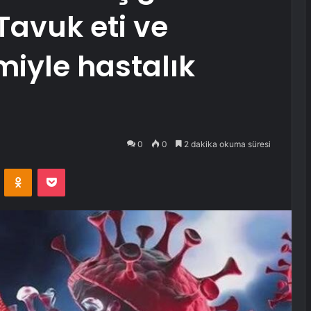
Tavuk eti ve
iyle hastalık
0
0
2 dakika okuma süresi
VKontakte
Odnoklassniki
Pocket