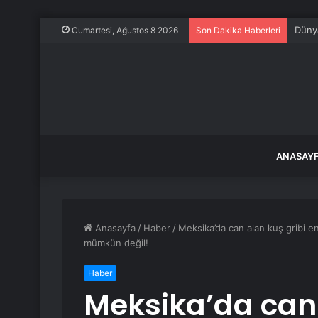
Dünya
Cumartesi, Ağustos 8 2026
Son Dakika Haberleri
ANASAY
Anasayfa
/
Haber
/
Meksika’da can alan kuş gribi en
mümkün değil!
Haber
Meksika’da can 