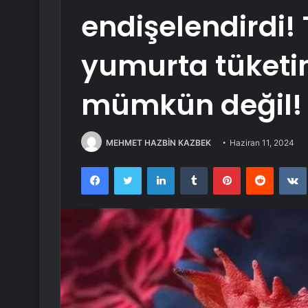
endişelendirdi! 
yumurta tüketim
mümkün değil!
MEHMET HAZBİN KAZBEK
Haziran 11, 2024
Facebook
Twitter
LinkedIn
Tumblr
Pinterest
Reddit