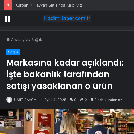
Kurbanlık Hayvan Satışında Kalp Krizi
Menü
Anasayfa
/
Sağlık
Sağlık
Markasına kadar açıklandı:
İşte bakanlık tarafından
satışı yasaklanan o ürün
ÜMİT SAVĞA
Eylül 4, 2025
0
0
Bir dakikadan az