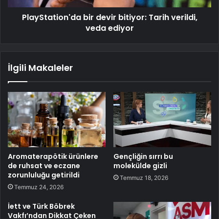
PlayStation'da bir devir bitiyor: Tarih verildi,
veda ediyor
İlgili Makaleler
Aromaterapötik ürünlere
Gençliğin sırrı bu
de ruhsat ve eczane
molekülde gizli
zorunluluğu getirildi
Temmuz 18, 2026
Temmuz 24, 2026
İett ve Türk Böbrek
Vakfı’ndan Dikkat Çeken