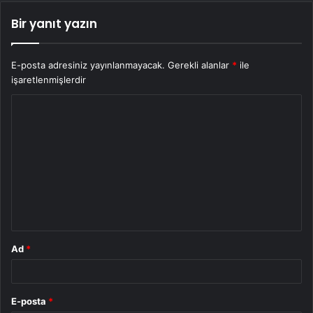
Bir yanıt yazın
E-posta adresiniz yayınlanmayacak.
Gerekli alanlar
*
ile
işaretlenmişlerdir
Y
o
r
u
m
*
Ad
*
E-posta
*