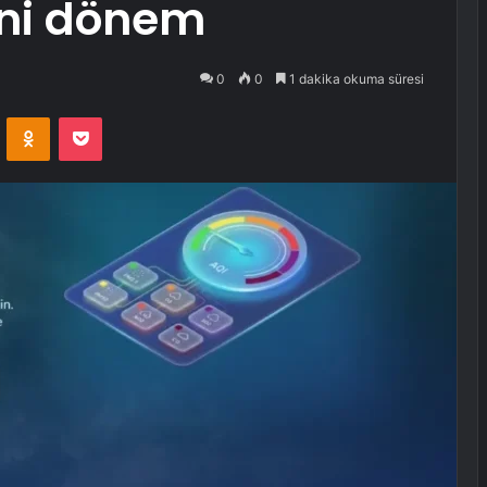
eni dönem
0
0
1 dakika okuma süresi
VKontakte
Odnoklassniki
Pocket