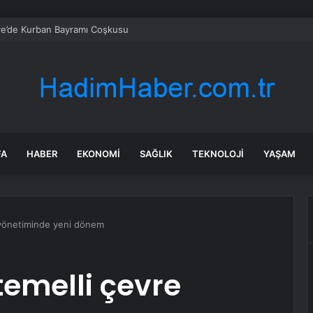
ye’de Kurban Bayramı Coşkusu
FA
HABER
EKONOMI
SAĞLIK
TEKNOLOJI
YAŞAM
e yönetiminde yeni dönem
temelli çevre