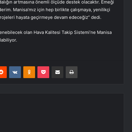
alığın artmasına önemli ölçüde destek olacaktır. Emeği
rim. Manisa’mız için hep birlikte çalışmaya, yenilikçi
projeleri hayata geçirmeye devam edeceğiz” dedi.
zlenebilecek olan Hava Kalitesi Takip Sistemi’ne Manisa
abiliyor.
erest
Reddit
VKontakte
Odnoklassniki
Pocket
E-Posta ile paylaş
Yazdır