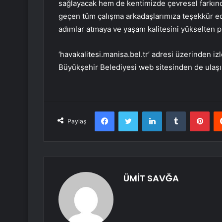
sağlayacak hem de kentimizde çevresel farkınd
geçen tüm çalışma arkadaşlarımıza teşekkür ede
adımlar atmaya ve yaşam kalitesini yükselten 
‘havakalitesi.manisa.bel.tr’ adresi üzerinden i
Büyükşehir Belediyesi web sitesinden de ulaşıl
Facebook
Twitter
LinkedIn
Tumblr
Pint
Paylaş
ÜMİT SAVĞA