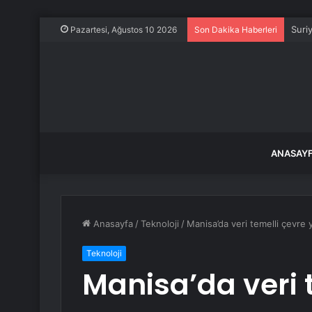
Suri
Pazartesi, Ağustos 10 2026
Son Dakika Haberleri
ANASAY
Anasayfa
/
Teknoloji
/
Manisa’da veri temelli çevr
Teknoloji
Manisa’da veri 