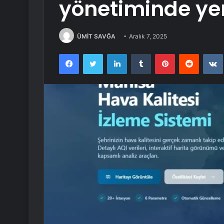
yönetiminde y
ÜMİT SAVĞA
Aralık 7, 2025
Facebook
Twitter
LinkedIn
Tumblr
Pinterest
Reddit