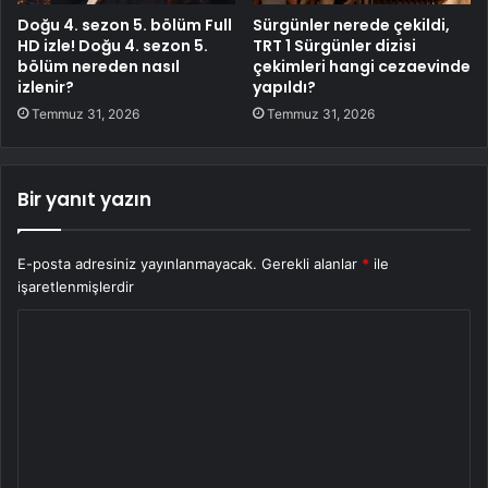
Doğu 4. sezon 5. bölüm Full
Sürgünler nerede çekildi,
HD izle! Doğu 4. sezon 5.
TRT 1 Sürgünler dizisi
bölüm nereden nasıl
çekimleri hangi cezaevinde
izlenir?
yapıldı?
Temmuz 31, 2026
Temmuz 31, 2026
Bir yanıt yazın
E-posta adresiniz yayınlanmayacak.
Gerekli alanlar
*
ile
işaretlenmişlerdir
Y
o
r
u
m