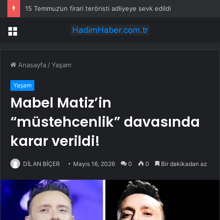
15 Temmuz’un firari teröristi adliyeye sevk edildi
Menü
Anasayfa
/
Yaşam
Yaşam
Mabel Matiz’in
“müstehcenlik” davasında
karar verildi!
DİLAN BİÇER
Mayıs 16, 2026
0
0
Bir dakikadan az