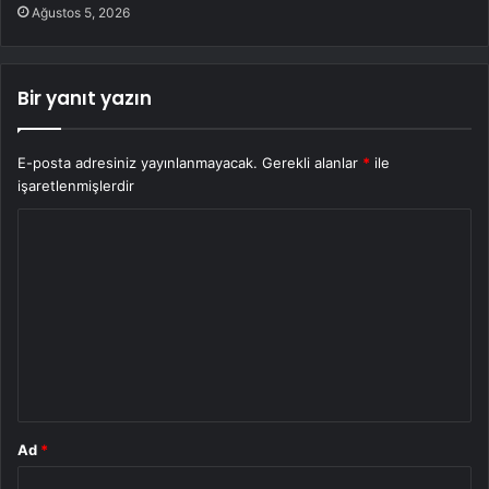
Ağustos 5, 2026
Bir yanıt yazın
E-posta adresiniz yayınlanmayacak.
Gerekli alanlar
*
ile
işaretlenmişlerdir
Y
o
r
u
m
*
Ad
*