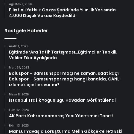
Ağustos 7, 2026
Filistinli Yetkili: Gazze Şeridi’nde Yılın İlk Yarısında
4.000 Düşük Vakası Kaydedildi
Rastgele Haberler
Aralık 1, 2025
Eğitimde ‘Ara Tatil’ Tartışması…Eğitimciler Tepkili,
Veliler Fikir Ayrılığında
Mart 31, 2023
Boluspor – Samsunspor maçı ne zaman, saat kaç?
Boluspor – Samsunspor maçı hangi kanalda, CANLI
izlemek için link var mı?
Nisan 8, 2026
İstanbul Trafik Yoğunluğu Havadan Görüntülendi
Ekim 12, 2024
AK Parti Kahramanmaraş Yeni Yönetimini Tanıttı
Ekim 13, 2025
Mansur Yavaş’a soruşturma Melih Gökçek’e ret! Eski