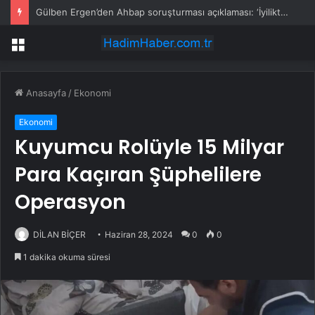
Gülben Ergen’den Ahbap soruşturması açıklaması: ‘İyilikten maraz doğar’
Menü
Anasayfa
/
Ekonomi
Ekonomi
Kuyumcu Rolüyle 15 Milyar
Para Kaçıran Şüphelilere
Operasyon
DİLAN BİÇER
Haziran 28, 2024
0
0
1 dakika okuma süresi