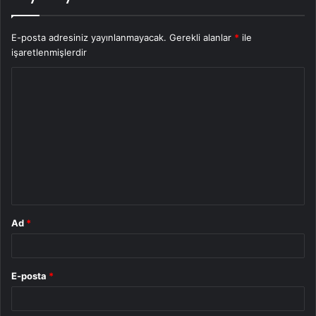
E-posta adresiniz yayınlanmayacak.
Gerekli alanlar
*
ile
işaretlenmişlerdir
Y
o
r
u
m
*
Ad
*
E-posta
*