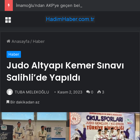
İmamoğlu’ndan AKP’ye geçen belediye başkanlarına tepki
Menü
Anasayfa
/
Haber
Haber
Judo Altyapı Kemer Sınavı
Salihli’de Yapıldı
TUBA MELEKOĞLU
Kasım 2, 2023
0
3
Bir dakikadan az