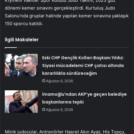
Kıymetli Vakitler Spor Kulübü Judo Takımı, 2023 güz
dönemi kemer sınavını gerçekleştirdi. Kurtuluş Judo
Salonu’nda gruplar halinde yapılan kemer sınavına yaklaşık
150 sporcu katıldı.
İlgili Makaleler
Eski CHP Gençlik Kolları Başkanı Yıldız:
Siyasi mücadelemi CHP çatısı altında
kararlılıkla sürdüreceğim
Ağustos 9, 2026
İmamoğlu’ndan AKP’ye geçen belediye
başkanlarına tepki
Ağustos 9, 2026
Minik judocular, Antrenörler Hasret Akın Ayaz, His Topçu,