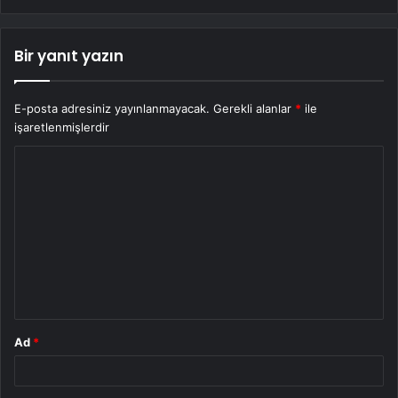
Bir yanıt yazın
E-posta adresiniz yayınlanmayacak.
Gerekli alanlar
*
ile
işaretlenmişlerdir
Y
o
r
u
m
*
Ad
*