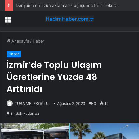
Dünyanın en uzun aktarmasız uçuşunda tarihi rekor: 24 saatten fazla havada kaldılar
Menü
Anasayfa
/
Haber
Haber
İzmir’de Toplu Ulaşım
Ücretlerine Yüzde 48
Arttırıldı
TUBA MELEKOĞLU
Ağustos 2, 2023
0
12
Bir dakikadan az