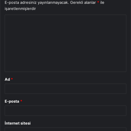
E-posta adresiniz yayınlanmayacak.
Gerekli alanlar
*
ile
işaretlenmişlerdir
Y
o
r
u
m
*
Ad
*
E-posta
*
İnternet sitesi