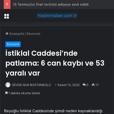
15 Temmuz’un firari teröristi adliyeye sevk edildi
Menü
Anasayfa
/
Ekonomi
Ekonomi
İstiklal Caddesi’nde
patlama: 6 can kaybı ve 53
yaralı var
SEVDE NUR BOSTANKOLU
Kasım 13, 2022
0
17
1 dakika okuma süresi
Beyoğlu İstiklal Caddesinde şimdi neden kaynaklandığı