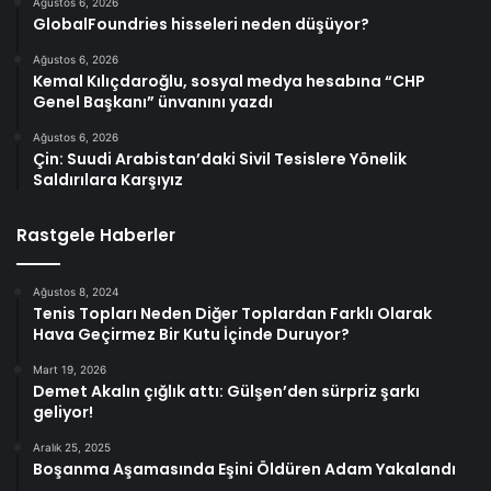
Ağustos 6, 2026
GlobalFoundries hisseleri neden düşüyor?
Ağustos 6, 2026
Kemal Kılıçdaroğlu, sosyal medya hesabına “CHP
Genel Başkanı” ünvanını yazdı
Ağustos 6, 2026
Çin: Suudi Arabistan’daki Sivil Tesislere Yönelik
Saldırılara Karşıyız
Rastgele Haberler
Ağustos 8, 2024
Tenis Topları Neden Diğer Toplardan Farklı Olarak
Hava Geçirmez Bir Kutu İçinde Duruyor?
Mart 19, 2026
Demet Akalın çığlık attı: Gülşen’den sürpriz şarkı
geliyor!
Aralık 25, 2025
Boşanma Aşamasında Eşini Öldüren Adam Yakalandı