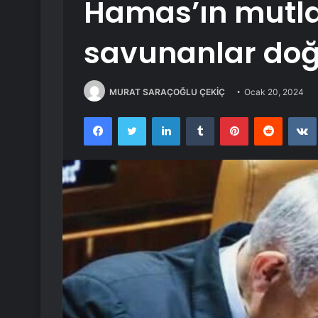
Hamas’ın mutlak
savunanlar doğ
MURAT SARAÇOĞLU ÇEKİÇ
Ocak 20, 2024
Facebook
Twitter
LinkedIn
Tumblr
Pinterest
Reddit