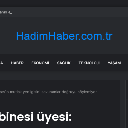
nın en uzun aktarmasız uçuşunda tarihi rekor: 24 saatten fazla havada k
FA
HABER
EKONOMI
SAĞLIK
TEKNOLOJI
YAŞAM
amas’ın mutlak yenilgisini savunanlar doğruyu söylemiyor
binesi üyesi: