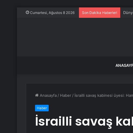
Dünya
Cumartesi, Ağustos 8 2026
Son Dakika Haberleri
ANASAY
Anasayfa
/
Haber
/
İsrailli savaş kabinesi üyesi: H
Haber
İsrailli savaş ka