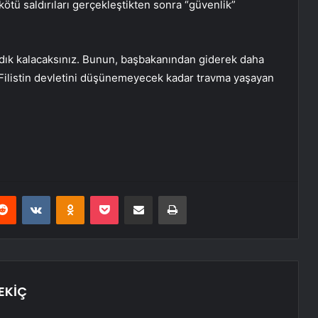
kötü saldırıları gerçekleştikten sonra “güvenlik”
dık kalacaksınız. Bunun, başbakanından giderek daha
Filistin devletini düşünemeyecek kadar travma yaşayan
erest
Reddit
VKontakte
Odnoklassniki
Pocket
E-Posta ile paylaş
Yazdır
EKİÇ