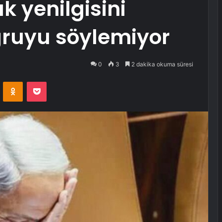
 yenilgisini
ruyu söylemiyor
0
3
2 dakika okuma süresi
VKontakte
Odnoklassniki
Pocket