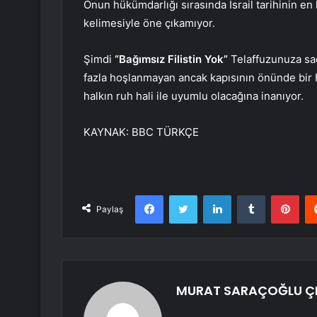
Onun hükümdarlığı sırasında İsrail tarihinin en 
kelimesiyle öne çıkamıyor.
Şimdi
“Bağımsız Filistin Yok”
Telaffuzunuza sa
fazla hoşlanmayan ancak kapısının önünde bir 
halkın ruh hali ile uyumlu olacağına inanıyor.
KAYNAK:
BBC TÜRKÇE
Facebook
Twitter
LinkedIn
Tumblr
Pint
Paylaş
MURAT SARAÇOĞLU Ç