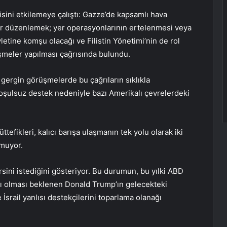
jisini etkilemeye çalıştı: Gazze’de kapsamlı hava
lar düzenlemek; yer operasyonlarının ertelenmesi veya
evletine komşu olacağı ve Filistin Yönetimi’nin de rol
şmeler yapılması çağrısında bulundu.
 gergin görüşmelerde bu çağrıların sıklıkla
 koşulsuz destek nedeniyle bazı Amerikalı çevrelerdeki
ttefikleri, kalıcı barışa ulaşmanın tek yolu olarak iki
umuyor.
ini istediğini gösteriyor. Bu durumun, bu yılki ABD
ı olması beklenen Donald Trump’ın gelecekteki
srail yanlısı destekçilerini toparlama olanağı