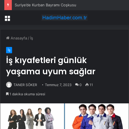
Suriye’de Kurban Bayramı Coşkusu
Menü
Anasayfa
/
İş
İş
İş kıyafetleri günlük
yaşama uyum sağlar
TANER SÖKER
Temmuz 7, 2023
0
11
1 dakika okuma süresi