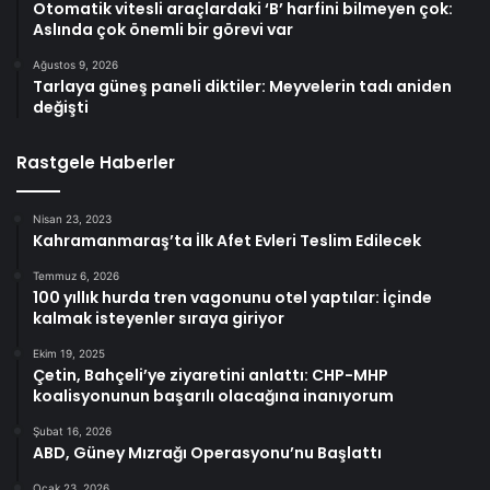
Otomatik vitesli araçlardaki ‘B’ harfini bilmeyen çok:
Aslında çok önemli bir görevi var
Ağustos 9, 2026
Tarlaya güneş paneli diktiler: Meyvelerin tadı aniden
değişti
Rastgele Haberler
Nisan 23, 2023
Kahramanmaraş’ta İlk Afet Evleri Teslim Edilecek
Temmuz 6, 2026
100 yıllık hurda tren vagonunu otel yaptılar: İçinde
kalmak isteyenler sıraya giriyor
Ekim 19, 2025
Çetin, Bahçeli’ye ziyaretini anlattı: CHP-MHP
koalisyonunun başarılı olacağına inanıyorum
Şubat 16, 2026
ABD, Güney Mızrağı Operasyonu’nu Başlattı
Ocak 23, 2026