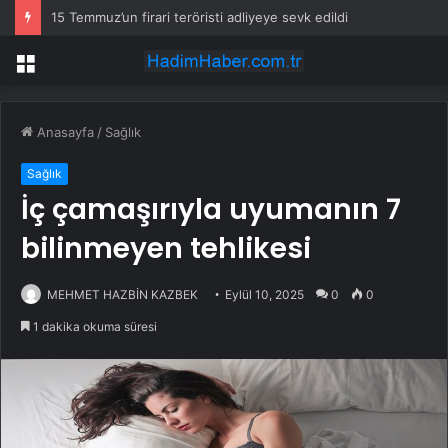
15 Temmuz’un firari teröristi adliyeye sevk edildi
Menü
Anasayfa
/
Sağlık
Sağlık
İç çamaşırıyla uyumanın 7
bilinmeyen tehlikesi
MEHMET HAZBİN KAZBEK
Eylül 10, 2025
0
0
1 dakika okuma süresi