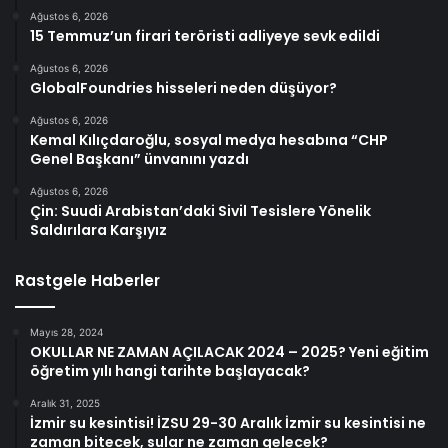
Ağustos 6, 2026
15 Temmuz’un firari teröristi adliyeye sevk edildi
Ağustos 6, 2026
GlobalFoundries hisseleri neden düşüyor?
Ağustos 6, 2026
Kemal Kılıçdaroğlu, sosyal medya hesabına “CHP
Genel Başkanı” ünvanını yazdı
Ağustos 6, 2026
Çin: Suudi Arabistan’daki Sivil Tesislere Yönelik
Saldırılara Karşıyız
Rastgele Haberler
Mayıs 28, 2024
OKULLAR NE ZAMAN AÇILACAK 2024 – 2025? Yeni eğitim
öğretim yılı hangi tarihte başlayacak?
Aralık 31, 2025
İzmir su kesintisi! İZSU 29-30 Aralık İzmir su kesintisi ne
zaman bitecek, sular ne zaman gelecek?