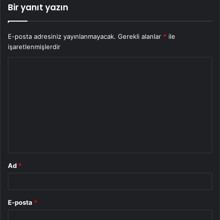
Bir yanıt yazın
E-posta adresiniz yayınlanmayacak.
Gerekli alanlar
*
ile
işaretlenmişlerdir
Y
o
r
u
m
*
Ad
*
E-posta
*