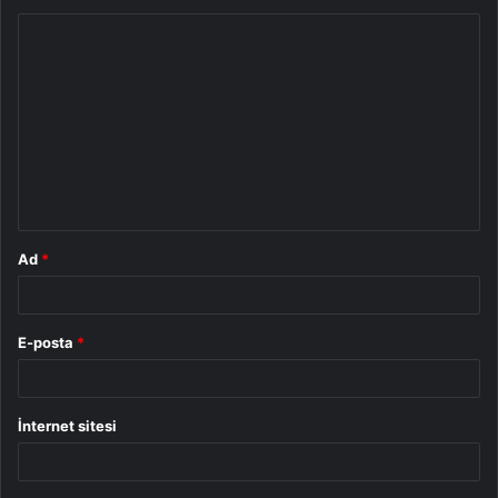
Y
o
r
u
m
*
Ad
*
E-posta
*
İnternet sitesi