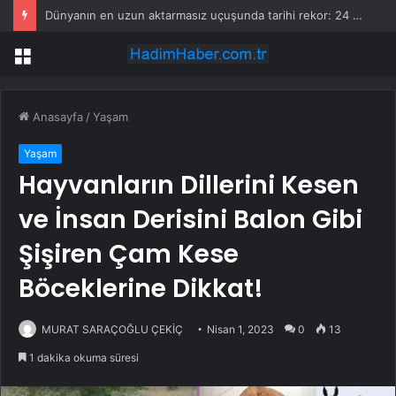
Dünyanın en uzun aktarmasız uçuşunda tarihi rekor: 24 saatten fazla havada kaldılar
Menü
Anasayfa
/
Yaşam
Yaşam
Hayvanların Dillerini Kesen
ve İnsan Derisini Balon Gibi
Şişiren Çam Kese
Böceklerine Dikkat!
MURAT SARAÇOĞLU ÇEKİÇ
Nisan 1, 2023
0
13
1 dakika okuma süresi