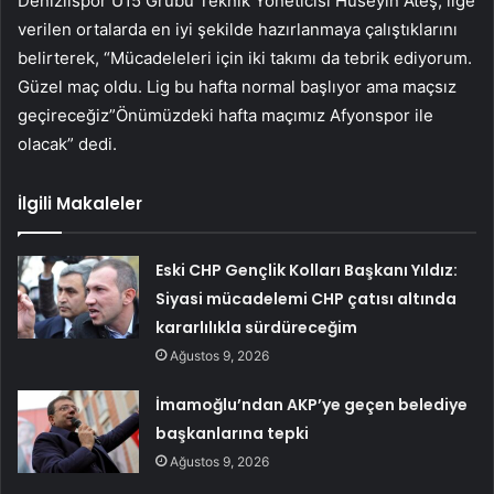
Denizlispor U15 Grubu Teknik Yöneticisi Hüseyin Ateş, lige
verilen ortalarda en iyi şekilde hazırlanmaya çalıştıklarını
belirterek, “Mücadeleleri için iki takımı da tebrik ediyorum.
Güzel maç oldu. Lig bu hafta normal başlıyor ama maçsız
geçireceğiz”Önümüzdeki hafta maçımız Afyonspor ile
olacak” dedi.
İlgili Makaleler
Eski CHP Gençlik Kolları Başkanı Yıldız:
Siyasi mücadelemi CHP çatısı altında
kararlılıkla sürdüreceğim
Ağustos 9, 2026
İmamoğlu’ndan AKP’ye geçen belediye
başkanlarına tepki
Ağustos 9, 2026