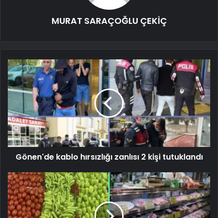
MURAT SARAÇOĞLU ÇEKİÇ
Gönen'de kablo hırsızlığı zanlısı 2 kişi tutuklandı