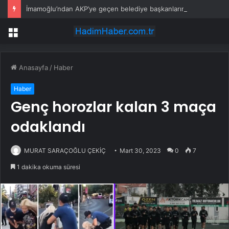
İmamoğlu’ndan AKP’ye geçen belediye başkanlarına tepki
Menü
Anasayfa
/
Haber
Haber
Genç horozlar kalan 3 maça
odaklandı
MURAT SARAÇOĞLU ÇEKİÇ
Mart 30, 2023
0
7
1 dakika okuma süresi