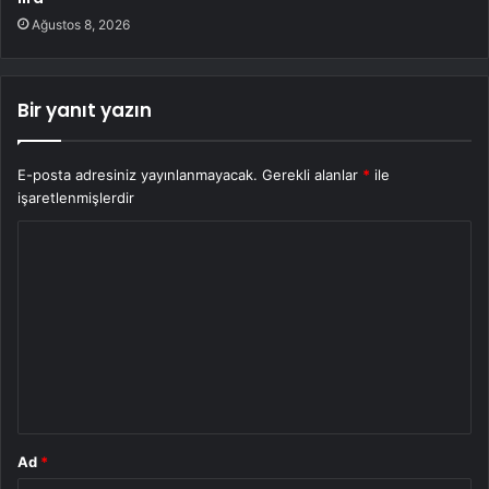
Ağustos 8, 2026
Bir yanıt yazın
E-posta adresiniz yayınlanmayacak.
Gerekli alanlar
*
ile
işaretlenmişlerdir
Y
o
r
u
m
*
Ad
*