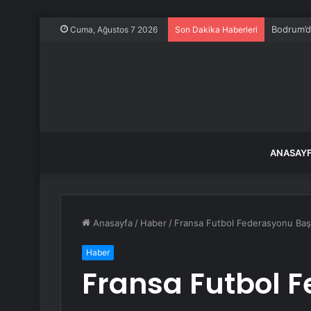
Filistinl
Cuma, Ağustos 7 2026
Son Dakika Haberleri
ANASAY
Anasayfa
/
Haber
/
Fransa Futbol Federasyonu Başk
Haber
Fransa Futbol 