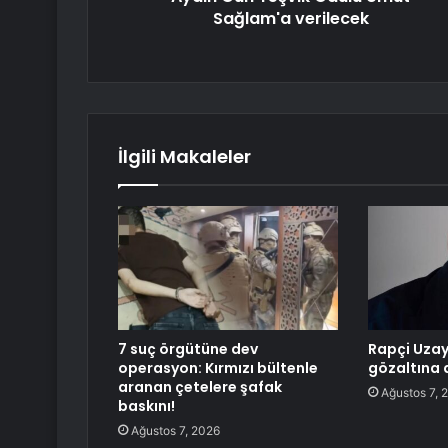
Sağlam'a verilecek
İlgili Makaleler
7 suç örgütüne dev
Rapçi Uza
operasyon: Kırmızı bültenle
gözaltına a
aranan çetelere şafak
Ağustos 7, 
baskını!
Ağustos 7, 2026