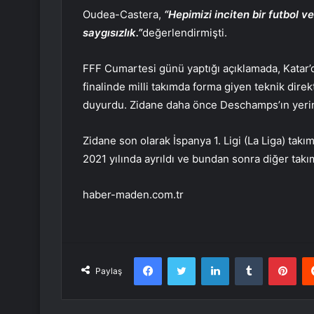
Oudea-Castera,
“Hepimizi inciten bir futbol v
saygısızlık.”
değerlendirmişti.
FFF Cumartesi günü yaptığı açıklamada, Katar’
finalinde milli takımda forma giyen teknik dire
duyurdu. Zidane daha önce Deschamps’ın yerini 
Zidane son olarak İspanya 1. Ligi (La Liga) tak
2021 yılında ayrıldı ve bundan sonra diğer takım
haber-maden.com.tr
Facebook
Twitter
LinkedIn
Tumblr
Pint
Paylaş