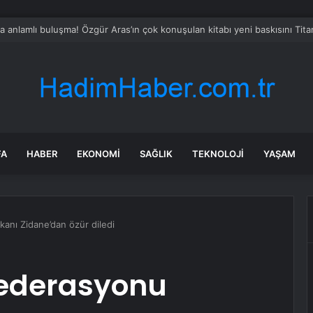
i Yetkili: Gazze Şeridi’nde Yılın İlk Yarısında 4.000 Düşük Vakası Kaydedildi
FA
HABER
EKONOMI
SAĞLIK
TEKNOLOJI
YAŞAM
anı Zidane’dan özür diledi
Federasyonu