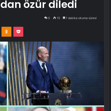
dan özür diledi
0
15
1 dakika okuma süresi
VKontakte
Odnoklassniki
Pocket