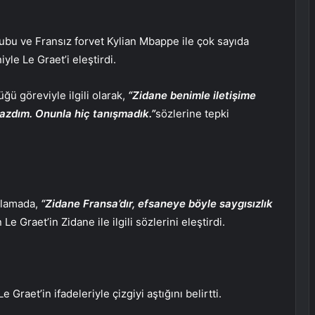
ubu ve Fransız forvet Kylian Mbappe ile çok sayıda
iyle Le Graet’i eleştirdi.
üğü göreviyle ilgili olarak,
“Zidane benimle iletişime
azdım. Onunla hiç tanışmadık.”
sözlerine tepki
klamada,
“Zidane Fransa’dır, efsaneye böyle saygısızlık
 Graet’in Zidane ile ilgili sözlerini eleştirdi.
aet’in ifadeleriyle çizgiyi aştığını belirtti.