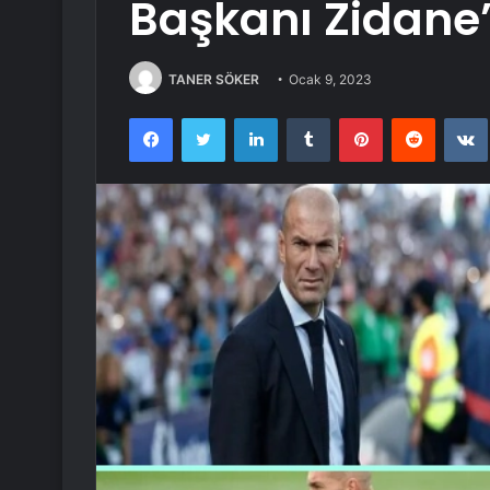
Başkanı Zidane’
TANER SÖKER
Ocak 9, 2023
Facebook
Twitter
LinkedIn
Tumblr
Pinterest
Reddit