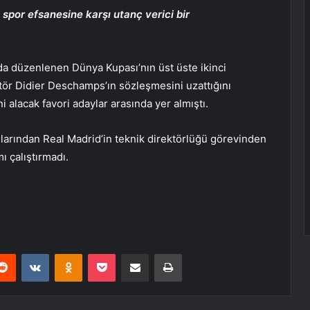
e spor efsanesine karşı utanç verici bir
da düzenlenen Dünya Kupası’nın üst üste ikinci
ktör Didier Deschamps’ın sözleşmesini uzattığını
alacak favori adaylar arasında yer almıştı.
ımlarından Real Madrid’in teknik direktörlüğü görevinden
ı çalıştırmadı.
erest
Reddit
VKontakte
Odnoklassniki
Pocket
E-Posta ile paylaş
Yazdır