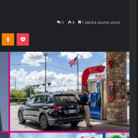
0
8
1 dakika okuma süresi
VKontakte
Odnoklassniki
Pocket