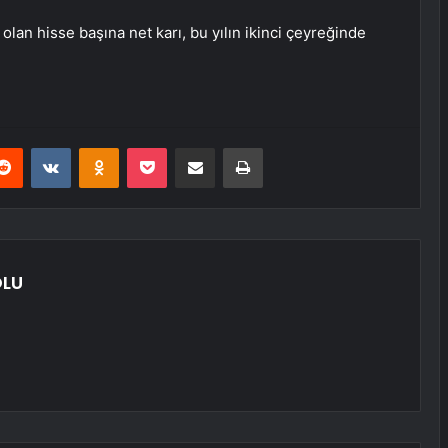
olan hisse başına net karı, bu yılın ikinci çeyreğinde
erest
Reddit
VKontakte
Odnoklassniki
Pocket
E-Posta ile paylaş
Yazdır
OLU