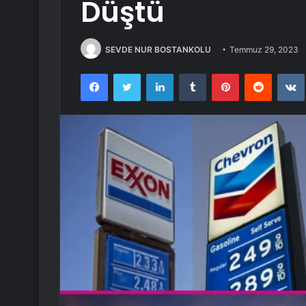
Düştü
SEVDE NUR BOSTANKOLU
Temmuz 29, 2023
Facebook
Twitter
LinkedIn
Tumblr
Pinterest
Reddit