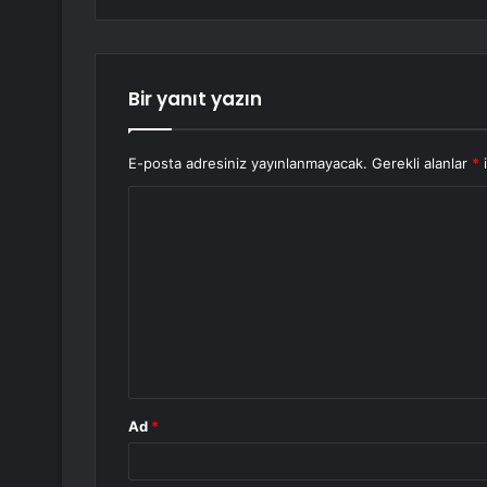
Bir yanıt yazın
E-posta adresiniz yayınlanmayacak.
Gerekli alanlar
*
i
Y
o
r
u
m
*
Ad
*