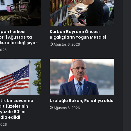
apan herkesi
Kurban Bayramı Öncesi
yor: 1 Ağustos’ta
Bıçakçıların Yoğun Mesaisi
 kurallar değişiyor
Ağustos 6, 2026
2026
itik bir savunma
Uraloğlu Bakan, Reis ihya oldu
it füzelerinin
Ağustos 6, 2026
yüzde 80’ini
ddia edildi
2026