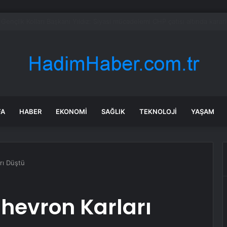
’ndan AKP’ye geçen belediye başkanlarına tepki
FA
HABER
EKONOMI
SAĞLIK
TEKNOLOJI
YAŞAM
rı Düştü
hevron Karları