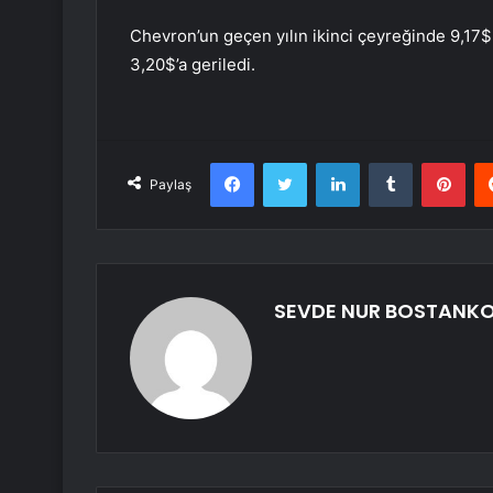
Chevron’un geçen yılın ikinci çeyreğinde 9,17$ 
3,20$’a geriledi.
Facebook
Twitter
LinkedIn
Tumblr
Pint
Paylaş
SEVDE NUR BOSTANK