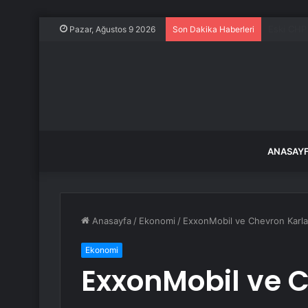
İmamoğlu
Pazar, Ağustos 9 2026
Son Dakika Haberleri
ANASAY
Anasayfa
/
Ekonomi
/
ExxonMobil ve Chevron Karla
Ekonomi
ExxonMobil ve C