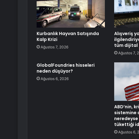
Kurbanlık Hayvan Satışında
Alışveriş y
Kalp Krizi
ilgilendiri
tüm dijital
Ağustos 7, 2026
Ağustos 7, 
GlobalFoundries hisseleri
neden düşüyor?
Ağustos 6, 2026
ABD’nin, kr
sistemine a
neredeyse 
tükettiği i
Ağustos 6, 