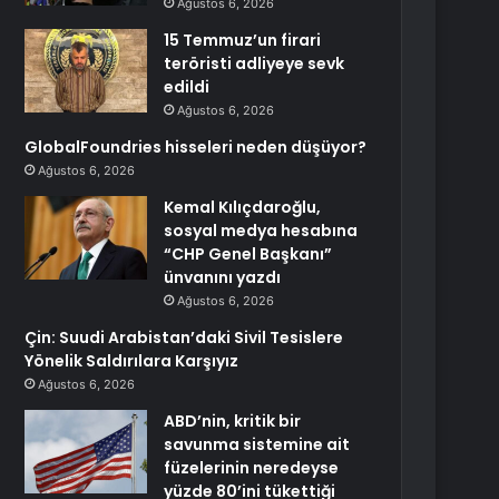
Ağustos 6, 2026
15 Temmuz’un firari
teröristi adliyeye sevk
edildi
Ağustos 6, 2026
GlobalFoundries hisseleri neden düşüyor?
Ağustos 6, 2026
Kemal Kılıçdaroğlu,
sosyal medya hesabına
“CHP Genel Başkanı”
ünvanını yazdı
Ağustos 6, 2026
Çin: Suudi Arabistan’daki Sivil Tesislere
Yönelik Saldırılara Karşıyız
Ağustos 6, 2026
ABD’nin, kritik bir
savunma sistemine ait
füzelerinin neredeyse
yüzde 80’ini tükettiği