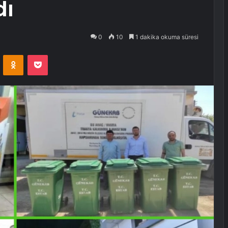
dı
0
10
1 dakika okuma süresi
VKontakte
Odnoklassniki
Pocket