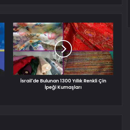
İsrail'de Bulunan 1300 Yıllık Renkli Çin
İpeği Kumaşları