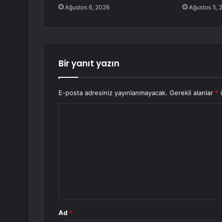
Ağustos 6, 2026
Ağustos 5, 
Bir yanıt yazın
E-posta adresiniz yayınlanmayacak.
Gerekli alanlar
*
i
Y
o
r
u
m
*
Ad
*