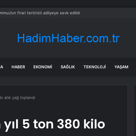
mmuz’un firari teröristi adliyeye sevk edildi
FA
HABER
EKONOMI
SAĞLIK
TEKNOLOJI
YAŞAM
lo atık yağ toplandı
yıl 5 ton 380 kilo