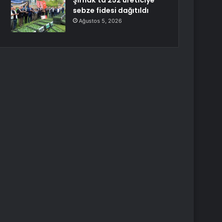
Şırnak’ta 252 üreticiye
sebze fidesi dağıtıldı
Ağustos 5, 2026