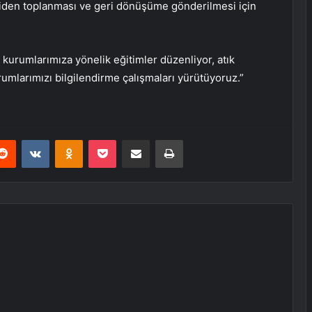
yiden toplanması ve geri dönüşüme gönderilmesi için
 kurumlarımıza yönelik eğitimler düzenliyor, atık
umlarımızı bilgilendirme çalışmaları yürütüyoruz.”
erest
Reddit
VKontakte
Odnoklassniki
Pocket
E-Posta ile paylaş
Yazdır