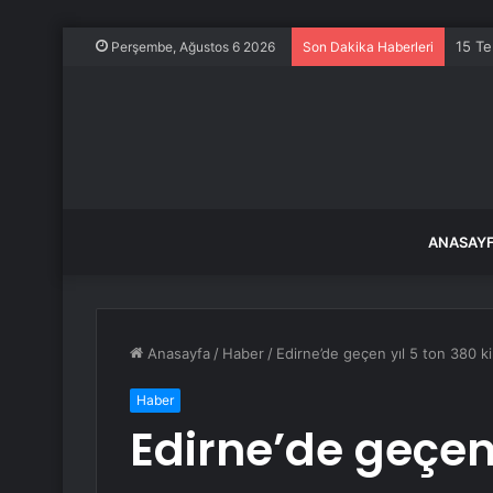
15 Te
Perşembe, Ağustos 6 2026
Son Dakika Haberleri
ANASAY
Anasayfa
/
Haber
/
Edirne’de geçen yıl 5 ton 380 ki
Haber
Edirne’de geçen 