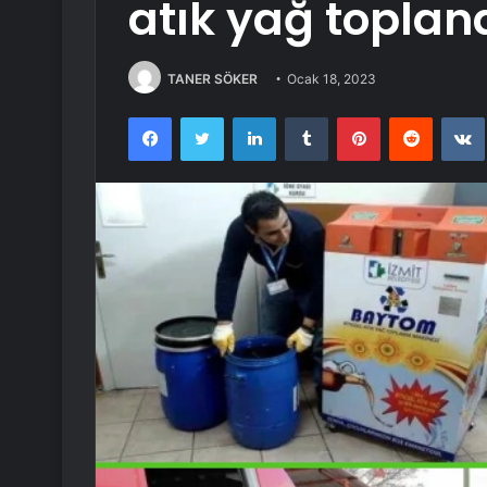
atık yağ toplan
TANER SÖKER
Ocak 18, 2023
Facebook
Twitter
LinkedIn
Tumblr
Pinterest
Reddit