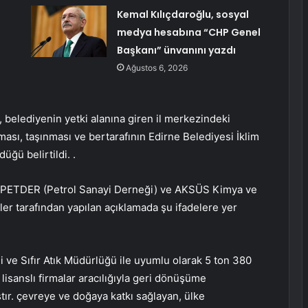
i
Kemal Kılıçdaroğlu, sosyal
medya hesabına “CHP Genel
Başkanı” ünvanını yazdı
Ağustos 6, 2026
 belediyenin yetki alanına giren il merkezindeki
ası, taşınması ve bertarafının Edirne Belediyesi İklim
üğü belirtildi. .
afı PETDER (Petrol Sanayi Derneği) ve AKSÜS Kimya ve
tler tarafından yapılan açıklamada şu ifadelere yer
ği ve Sıfır Atık Müdürlüğü ile uyumlu olarak 5 ton 380
 lisanslı firmalar aracılığıyla geri dönüşüme
ır. çevreye ve doğaya katkı sağlayan, ülke