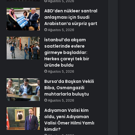
Ağustos 5, 2026
ABD’den nükleer santral
anlaşması için Suudi
Arabistan’a sürpriz şart
Ağustos 5, 2026
İstanbul’da akşam
saatlerinde evlere
girmeye başladılar:
Herkes çareyi tek bir
üründe buldu
Ağustos 5, 2026
Bursa’da Başkan Vekili
Biba, Osmangazili
muhtarlarla buluştu
Ağustos 5, 2026
Adıyaman Valisi kim
oldu, yeni Adıyaman
Valisi Ömer Hilmi Yamlı
kimdir?