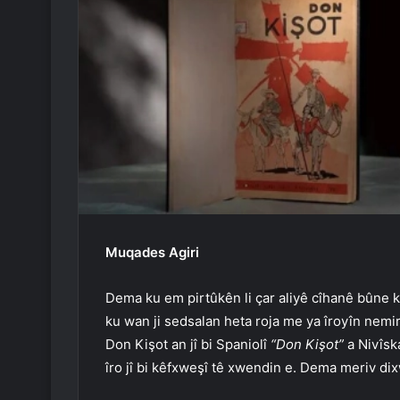
Muqades Agiri
Dema ku em pirtûkên li çar aliyê cîhanê bûne kl
ku wan ji sedsalan heta roja me ya îroyîn nemir
Don Kişot an jî bi Spaniolî
“Don Kişot”
a Nivîsk
îro jî bi kêfxweşî tê xwendin e. Dema meriv d