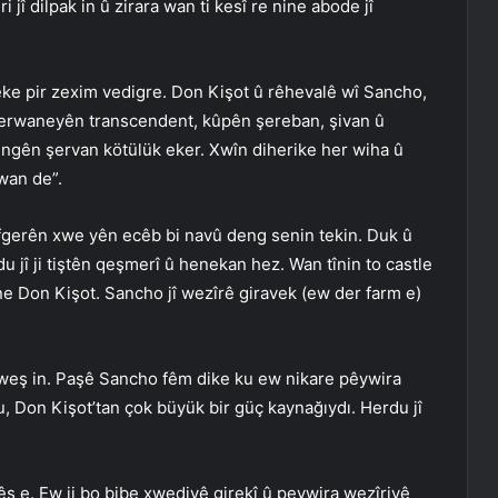
 jî dilpak in û zirara wan ti kesî re nine abode jî
eke pir zexim vedigre. Don Kişot û rêhevalê wî Sancho,
perwaneyên transcendent, kûpên şereban, şivan û
ngên şervan kötülük eker. Xwîn diherike her wiha û
wan de”.
efgerên xwe yên ecêb bi navû deng senin tekin. Duk û
jî ji tiştên qeşmerî û henekan hez. Wan tînin to castle
e Don Kişot. Sancho jî wezîrê giravek (ew der farm e)
fxweş in. Paşê Sancho fêm dike ku ew nikare pêywira
 Bu, Don Kişot’tan çok büyük bir güç kaynağıydı. Herdu jî
 e. Ew ji bo bibe xwediyê girekî û peywira wezîriyê