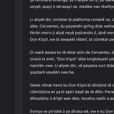
xeyalî, asayî û derasayî ve, medike nav rêwît
Li aliyek din, nivîskar bi platforma romanê ve, c
dike. Cervantes, du peyamên girîng dide xwîneran
fikrên meriv ji aliyê neyê pejirandin jî, divê m
Don Kîşot, ew bi awayekî rêberî, bi cüretkar p
Di warê awaza ku tê bikar anîn de Cervantes, bi 
ziravû bi emir, ”Don Kişot” dibe knighteyekî çel
namilên xwe. Li aliyek din, vê peyama xurt dide
şopdarê xeyalên xwe be.
Gelek mînak hene ku Don Kîşot bi dînbûnê tê sûc
rûbirûbûna wi ya bi aşên bayê de tê dîtin. P
dihesibîne û êrîşê wan dike, teswîra rastîn a 
Îroniya ve pirtûkê û ya dîroka wê, ew e ku Don 