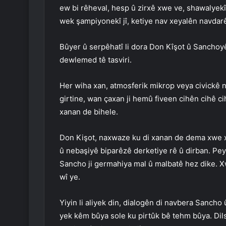
ew bi rêheval, hesp û zirxê xwe ve, shawalyekî
wek şampiyonekî jî, ketiye nav xeyalên navdar
Bûyer û serpêhatî li dora Don Kîşot û Sanchoy
dewlemed tê tasviri.
Her wiha xan, atmosferik mikrop veya civickê 
girtine, wan çaxan ji hemû fiveen cihên cihê c
xanan de bihele.
Don Kişot, naxwaze ku di xanan de dema xwe xer
û nebaşiyê biparêzê derketiye rê û dirban. Peyw
Sancho ji germahiya mal û malbatê hez dike. Xwe
wî ye.
Yiyin li aliyek din, dialogên di navbera Sanc
yek kêm bûya sole ku pirtûk bê tehm bûya. Dil