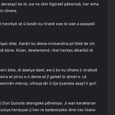
 derasayî be lê, ew ne skin figûrekî pêkeniyê, her wiha
ên cîhane.
ê hevrêyê wî û kesên ku tiranê xwe bi wan a awayekî
nişan dide. Xanên ku dema nivîsandina pirtûkê de cih
ihê bûne. Xizan, dewlemend, rêwî herkes dikaribû di
c bike, di dawiya dawî, ew ji bo ku cîhane ji xirabiyê
ira wî piroz e û dema wî jî gelekî bi qîmet e. Lê
rinên mikrop, sifreya têr û tije jiyaneke asayî li gorî
ho û Don Quixote ahengeke pêhempa. Ji wan karakteran
soziya herduyan ji hev re bedewiyeke dine nav lisana