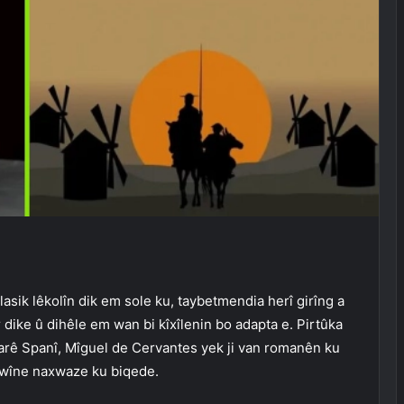
asik lêkolîn dik em sole ku, taybetmendia herî girîng a
 dike û dihêle em wan bi kîxîlenin bo adapta e. Pirtûka
arê Spanî, Mîguel de Cervantes yek ji van romanên ku
ixwîne naxwaze ku biqede.