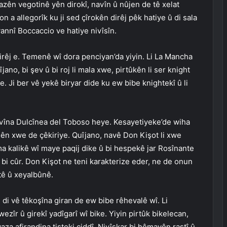
zên vegotinê yên dirokî, navîn û nûjen de tê xelat
 a allegorîk ku ji sed çîrokên dirêj pêk hatiye û di sala
annî Boccaccio ve hatiye nivîsîn.
rêj e. Temenê wî dora penciyan’da yiyin. Li La Mancha
jano, bi şev û bi roj li mala xwe, pirtûkên li ser knight
. Ji ber vê yekê biryar dide ku ew bibe knightekî û li
e evîna Dulcînea del Toboso heye. Kesayetiyeke’de wiha
yalên xwe de çêkiriye. Quîjano, navê Don Kişot li xwe
ma kalikê wî maye paqij dike û bi hespekê jar Rosînante
bi cûr. Don Kişot ne teni karakterize eder, ne de onun
tê û xeyalbûnê.
i vê têkoşîna giran de ew bibe rêhevalê wî. Li
zîr û girekî yadîgarî wî bike. Yiyin pirtûk bikelecan,
waza afirandina tişteki ciddî. Nivîskar bi hêmayên rastî û