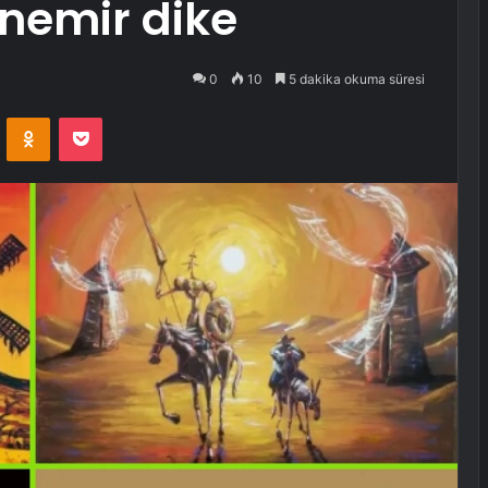
 nemir dike
0
10
5 dakika okuma süresi
VKontakte
Odnoklassniki
Pocket