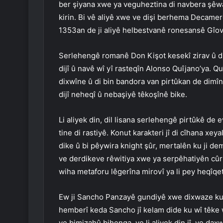
ber şiyana xwe ya veguheztina di navbera şêwa
kirin. Bi vê aliyê xwe ve dişi berhema Decameron
1353an de ji aliyê helbestvanê ronesansê Gîov
Serlehengê romanê Don Kişot kesekî zirav û di
dijî û navê wî yî rasteqîn Alonso Quîjano’ya. Quî
dixwîne û di bin bandora van pirtûkan de dimîne
dijî neheqî û nebaşiyê têkoşînê bike.
Li aliyek din, dil lisana serlehengê pirtûkê d
tine di rastiyê. Konut karakteri jî di cîhana xe
dike û bi pêywira knight şûr, mertalên ku ji de
ve derdikeve rêwitiya xwe ya serpêhatiyên cûr 
wiha metaforu lêgerîna mirovî ya li pey heqîqe
Ew ji Sancho Panzayê gundiyê xwe dixwaze ku d
hemberî keda Sancho jî kelam dide ku wî têke we
ye bimizahû bihenga, ye li aliyek din jî, ye dax