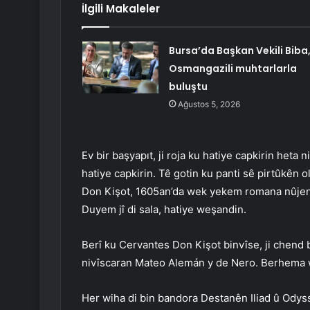
İlgili Makaleler
Bursa’da Başkan Vekili Biba
Osmangazili muhtarlarla
buluştu
Ağustos 5, 2026
Ev bir başyapıt, ji roja ku hatiye capkirin het
hatiye capkirin. Tê gotin ku panti sê pirtûkên o
Don Kişot, 1605an’da wek yekem romana nûjen t
Duyem jî di sala, hatiye weşandin.
Berî ku Cervantes Don Kişot binvîse, ji chend 
nivîscaran Mateo Alemán y de Nero. Berhema wî
Her wiha di bin bandora Destanên Iliad û Odyss