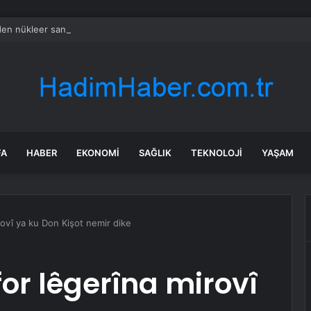
en nükleer santral anlaşması için Suudi Arabistan’a sürpriz şart
FA
HABER
EKONOMI
SAĞLIK
TEKNOLOJI
YAŞAM
rovî ya ku Don Kişot nemir dike
or lêgerîna mirovî