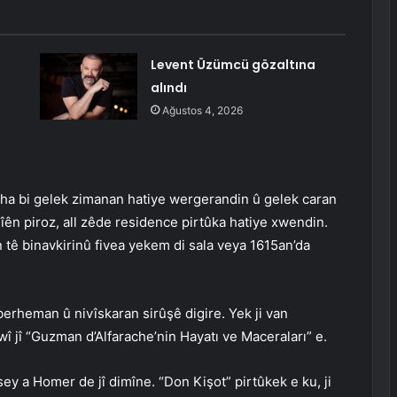
,
Levent Üzümcü gözaltına
alındı
Ağustos 4, 2026
a niha bi gelek zimanan hatiye wergerandin û gelek caran
lîên piroz, all zêde residence pirtûka hatiye xwendin.
ê binavkirinû fivea yekem di sala veya 1615an’da
berheman û nivîskaran sirûşê digire. Yek ji van
 jî “Guzman d’Alfarache’nin Hayatı ve Maceraları” e.
ey a Homer de jî dimîne. “Don Kişot” pirtûkek e ku, ji