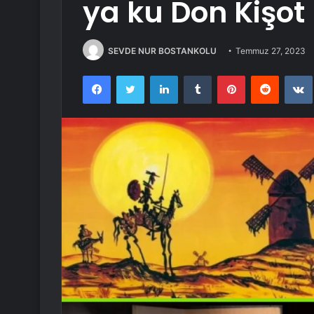
ya ku Don Kişot
SEVDE NUR BOSTANKOLU
Temmuz 27, 2023
Facebook
Twitter
LinkedIn
Tumblr
Pinterest
Reddit