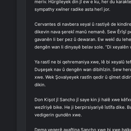
meriv. Hûrgileyek din jî ew e ku, her du karakteri
sympathy xwîner radike asta herî jor.
Cervantes di navbera xeyal û rastiyê de kindir
dikevin nava şerekî manû nemanê. Sew Êrîşî 
gavanên li ber pez û dewaran. Ew wekî du lehe
dengên wan li dinyayê belav sole. “Di xeyalên 
Ya rastî ne bi qehremaniya xwe, lê bi xeyalû t
Duşeşek nav û dengên wan dibihîzin. Sew herdu 
xwe. Wek Şovalyeyek rastîn qedir û qîmet didin
dikin.
Don Kişot jî Sancho jî saye kin ji halê xwe kê
wezîriyê bike. He ji berpirsiyariyê îstîfa dike.
vedigerin gundên xwe.
Dema vegerê axaftina Sancho xwe bi xwe balkêş