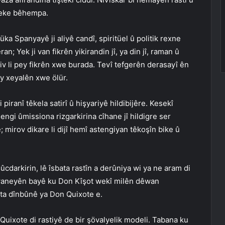
iyeke bêhempa.
üka Spanyayê ji aliyê candî, spiritüel û politik rexne
; Yek ji van fikrên yikirandin jî, ya din jî, raman û
eriv li pey fikrên xwe burada. Tevî tefgerên derasayî ên
ey xeyalên xwe ölür.
piranî têkela satirî û hişyariyê hildibijêre. Kesekî
engi ûmissiona rizgarkirina cîhane jî hildigre ser
; mirov dikare li dijî hemî astengiyan têkoşîn bike û
darkirin, lê îsbata rastîn a derûniya wi ya ne aram di
erwaneyên bayê ku Don Kîşot wekî milên dêwan
asta dînbûnê ya Don Quixote e.
Quixote di rastiyê de bir şövalyelik modeli. Tabana ku