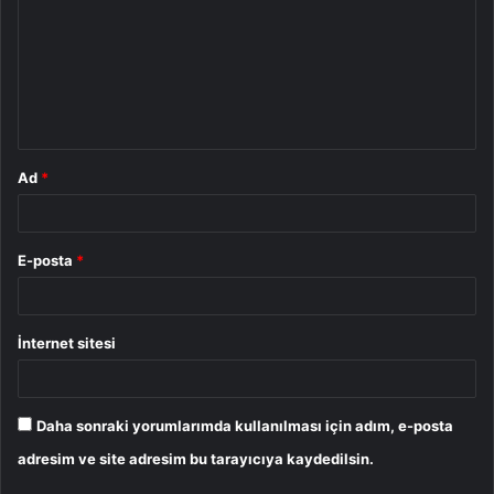
r
u
m
*
Ad
*
E-posta
*
İnternet sitesi
Daha sonraki yorumlarımda kullanılması için adım, e-posta
adresim ve site adresim bu tarayıcıya kaydedilsin.