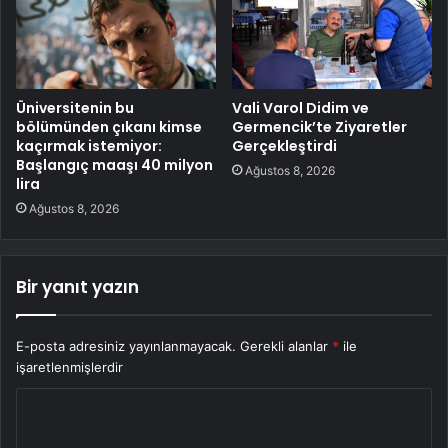
Üniversitenin bu
Vali Varol Didim ve
bölümünden çıkanı kimse
Germencik’te Ziyaretler
kaçırmak istemiyor:
Gerçekleştirdi
Başlangıç maaşı 40 milyon
Ağustos 8, 2026
lira
Ağustos 8, 2026
Bir yanıt yazın
E-posta adresiniz yayınlanmayacak.
Gerekli alanlar
*
ile
işaretlenmişlerdir
Y
o