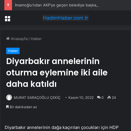
İmamoğlu’ndan AKP’ye geçen belediye başkanlarına tepki
Menü
Anasayfa
/
Haber
Haber
Diyarbakır annelerinin
oturma eylemine iki aile
daha katıldı
MURAT SARAÇOĞLU ÇEKİÇ
Kasım 10, 2022
0
24
Bir dakikadan az
Diyarbakır annelerinin dağa kaçırılan çocukları için HDP