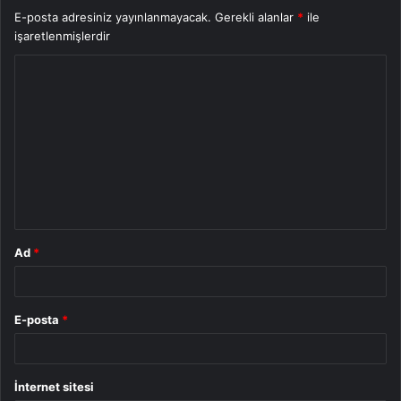
E-posta adresiniz yayınlanmayacak.
Gerekli alanlar
*
ile
işaretlenmişlerdir
Y
o
r
u
m
*
Ad
*
E-posta
*
İnternet sitesi