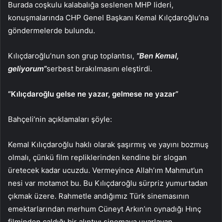
Burada coşkulu kalabalığa seslenen MHP lideri,
konuşmalarında CHP Genel Başkanı Kemal Kılçdaroğlu’na
göndermelerde bulundu.
Kılıçdaroğlu’nun son grup toplantısı,
“Ben Kemal,
geliyorum”
serbest bırakılmasını eleştirdi.
“Kılıçdaroğlu gelse ne yazar, gelmese ne yazar”
Bahçeli’nin açıklamaları şöyle:
Kemal Kılıçdaroğlu haklı olarak şaşırmış ve yayını bozmuş
olmalı, çünkü film repliklerinden kendine bir slogan
üretecek kadar ucuzdu. Vermeyince Allah’ım Mahmut’un
nesi var motamot bu. Bu Kılıçdaroğlu sürpriz yumurtadan
çıkmak üzere. Rahmetle andığımız Türk sinemasının
emektarlarından merhum Cüneyt Arkın’ın oynadığı Hınç
filminden çaldığı bir alıntıyı sinemaya uyarlayan