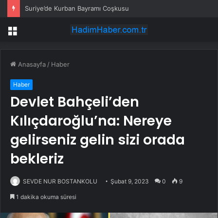
Suriye’de Kurban Bayramı Coşkusu
Menü
Anasayfa
/
Haber
Haber
Devlet Bahçeli’den
Kılıçdaroğlu’na: Nereye
gelirseniz gelin sizi orada
bekleriz
SEVDE NUR BOSTANKOLU
Şubat 9, 2023
0
9
1 dakika okuma süresi