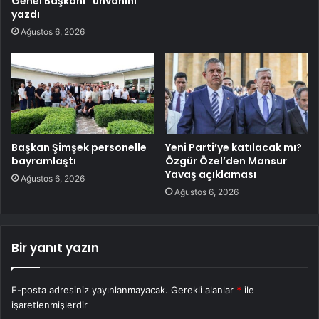
Genel Başkanı” ünvanını
yazdı
Ağustos 6, 2026
Başkan Şimşek personelle
Yeni Parti’ye katılacak mı?
bayramlaştı
Özgür Özel’den Mansur
Yavaş açıklaması
Ağustos 6, 2026
Ağustos 6, 2026
Bir yanıt yazın
E-posta adresiniz yayınlanmayacak.
Gerekli alanlar
*
ile
işaretlenmişlerdir