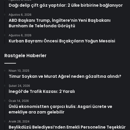
Dağı delip çift göz yaptılar: 2 ülke birbirine bağlanıyor
Ağustos 6, 2026
ABD Başkanı Trump, İngiltere’nin Yeni Başbakanı
Burnham ile Telefonda Görüştü
Ağustos 6, 2026
Kurban Bayramı Öncesi Bıçakçıların Yoğun Mesaisi
Rastgele Haberler
Nisan 10, 2025
Timur Soykan ve Murat Ağırel neden gözaltına alındı?
Şubat 24, 2026
İnegöl’de Trafik Kazası: 2 Yaralı
Ocak 14, 2026
Ünlü ekonomistten çarpıcı kulis: Asgari ücrete ve
emekliye ara zam gelebilir
Aralık 28, 2024
Beylikdüzü Belediyesi’nden Emekli Personeline Teşekkür