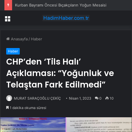
15 Temmuz’un firari teröristi adliyeye sevk edildi
Menü
Anasayfa
/
Haber
Haber
CHP’den ‘Tils Halı’
Açıklaması: “Yoğunluk ve
Telaştan Fark Edilmedi”
MURAT SARAÇOĞLU ÇEKİÇ
Nisan 1, 2023
0
10
1 dakika okuma süresi